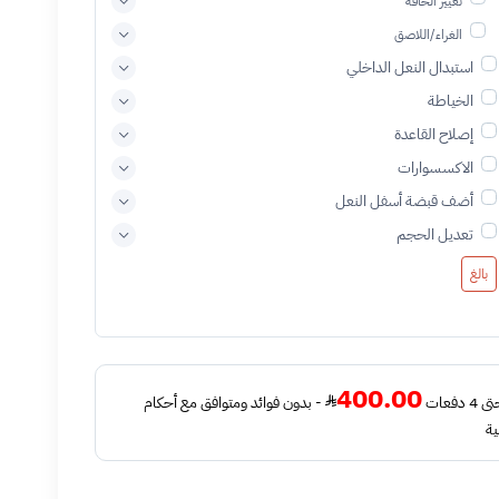
تغيير الحافة
الغراء/اللاصق
استبدال النعل الداخلي
الخياطة
إصلاح القاعدة
الاكسسوارات
أضف قبضة أسفل النعل
تعديل الحجم
بالغ
400.00
فعات
- بدون فوائد ومتوافق مع أحكام
ية