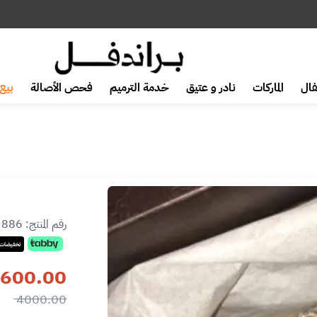
ال
الماركات
نادر و عتيق
خدمة الترميم
فحص الأصالة
بيع 
رقم المنتج:
3886
تخفيضات 
600.00
4000.00