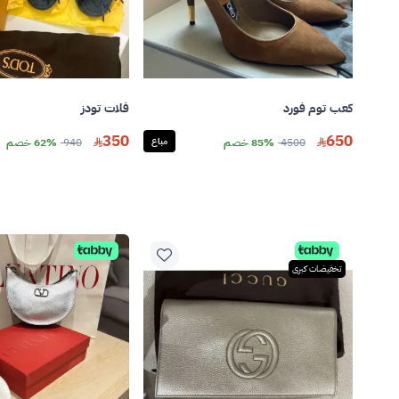
كعب توم فورد
فلات تودز
350
650
4500
85% خصم
مباع
940
62% خصم
تخفيضات كبرى