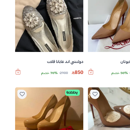
بوتان
دولتشي اند غابانا فلات
850
50% خصم
2900
70% خصم