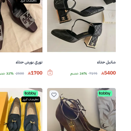
تخفيضات كبرى
شانيل حذاء
توري بورش حذاء
1700
5400
7195
24% خصم
2500
32% خصم
تخفيضات كبرى