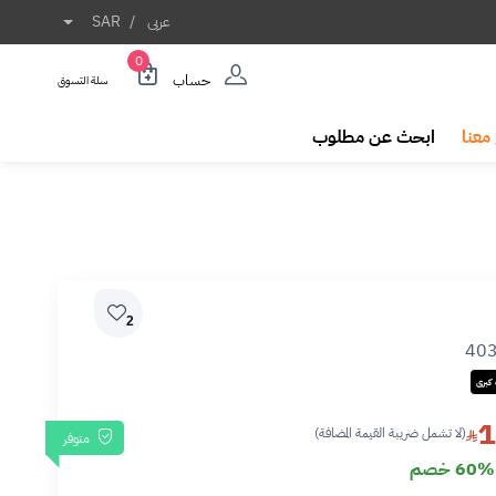
عربى
/
SAR
0
حساب
سلة التسوق
معنا
ابحث عن مطلوب
2
40
كبرى
1
(لا تشمل ضريبة القيمة المضافة)
متوفر
60% خصم