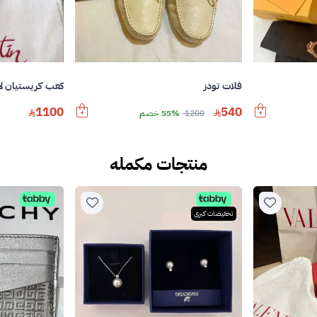
فلات تودز
كعب كريستيان لا
1100
540
1200
55% خصم
منتجات مكمله
تخفيضات كبرى