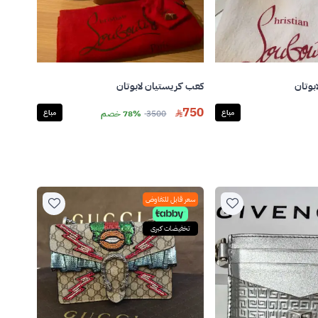
بوتان
كعب كريستيان لابوتان
750
مباع
3500
78% خصم
مباع
سعر قابل للتفاوض
تخفيضات كبرى