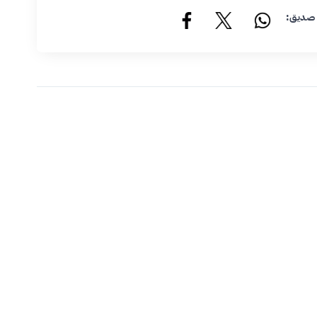
 صديق: