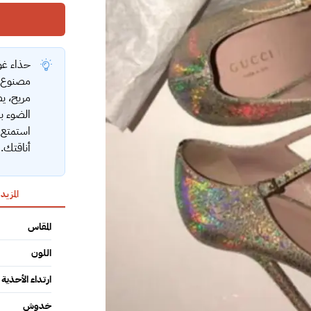
حذاء غوت
مريح، ي
الضوء ب
استمتع ب
أناقتك.
المزيد
المقاس
اللون
ارتداء الأحذية
خدوش