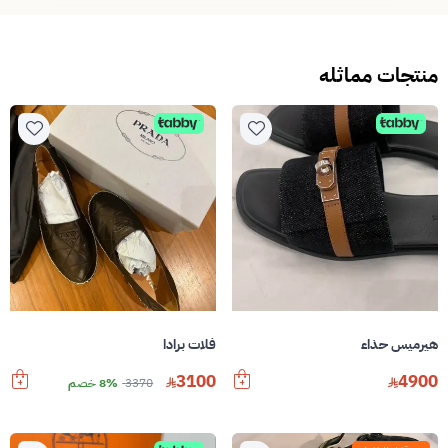
منتجات مماثله
هيرميس حذاء
فلات برادا
3100
4900
3370
8% خصم