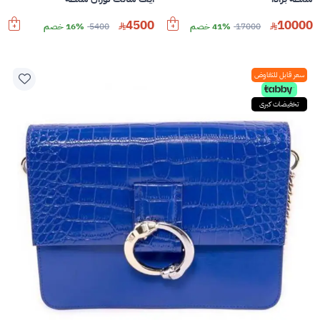
4500
10000
17000
41% خصم
5400
16% خصم
سعر قابل للتفاوض
تخفيضات كبرى