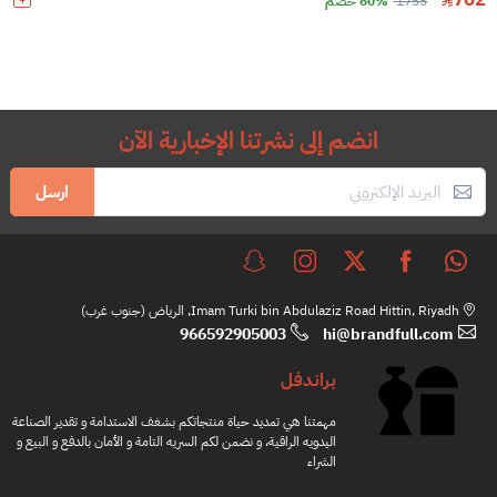
1755
60% خصم
انضم إلى نشرتنا الإخبارية الآن
ارسل
Imam Turki bin Abdulaziz Road Hittin, Riyadh, الرياض (جنوب غرب)
966592905003
hi@brandfull.com
براندفل
مهمتنا هي تمديد حياة منتجاتكم بشغف الاستدامة و تقدير الصناعة
اليدويه الراقية، و نضمن لكم السريه التامة و الأمان بالدفع و البيع و
الشراء