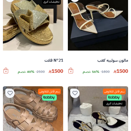
تخفيضات كبرى
مالون سولييه كعب
N°21 فلات
1500
1500
1800
16% خصم
2500
40% خصم
سعر قابل للتفاوض
سعر قابل للتفاوض
تخفيضات كبرى