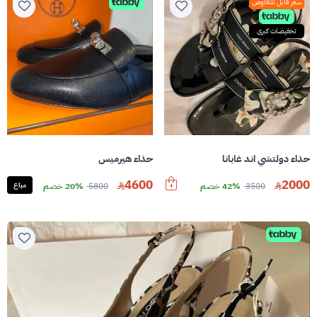
سعر قابل للتفاوض
تخفيضات كبرى
حذاء دولتشي اند غابانا
حذاء هيرميس
4600
2000
3500
42% خصم
5800
20% خصم
مباع