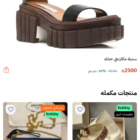
ستيلا مكارتني حذاء
2500
4146
39% خصم
منتجات مكمله
سعر قابل للتفاوض
تخفيضات كبرى