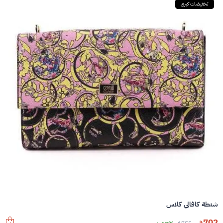
تخفيضات كبرى
شنطة كافالي كلاس
702