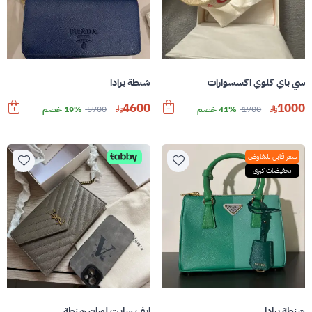
سي باي كلوي اكسسوارات
شنطة برادا
4600
1000
1700
41% خصم
5700
19% خصم
سعر قابل للتفاوض
تخفيضات كبرى
شنطة برادا
ايف سانت لوران شنطة