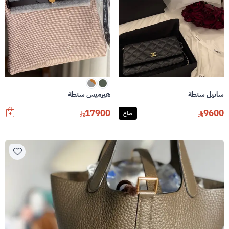
شانيل شنطة
هيرميس شنطة
17900
9600
مباع