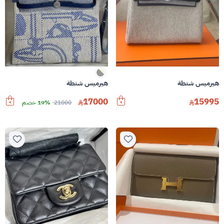
هيرميس شنطة
هيرميس شنطة
17000
15995
21000
19% خصم