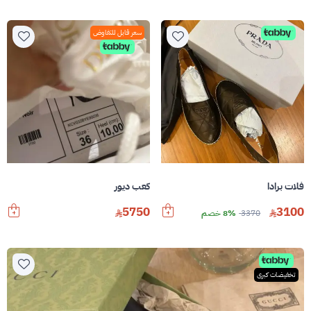
سعر قابل للتفاوض
فلات برادا
كعب ديور
5750
3100
3370
8% خصم
تخفيضات كبرى