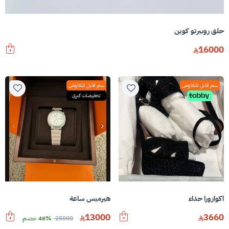
حلق روبيرتو كوين
16000
سعر قابل للتفاوض
سعر قابل للتفاوض
تخفيضات كبرى
اكوازورا حذاء
هيرميس ساعة
13000
3660
25000
48% خصم