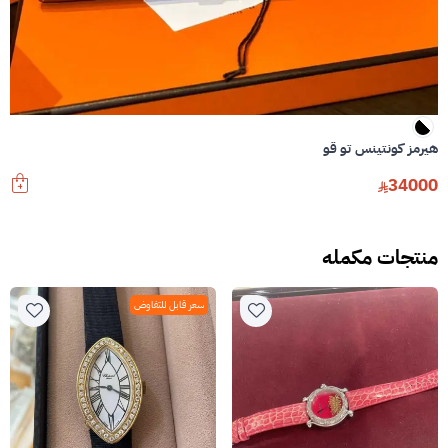
هيرمز كونتينس تو قو
34000
منتجات مكمله
سعر قابل للتفاوض