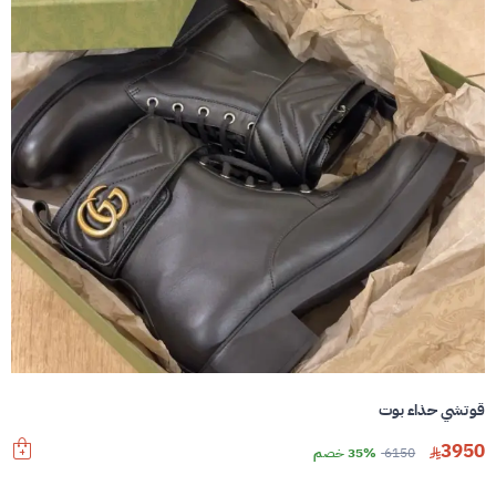
قوتشي حذاء بوت
3950
6150
35% خصم