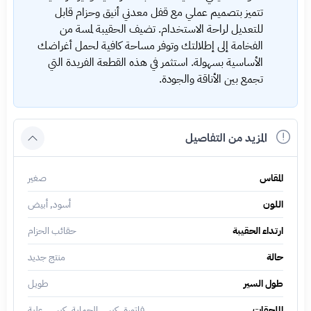
تتميز بتصميم عملي مع قفل معدني أنيق وحزام قابل
للتعديل لراحة الاستخدام. تضيف الحقيبة لمسة من
الفخامة إلى إطلالتك وتوفر مساحة كافية لحمل أغراضك
الأساسية بسهولة. استثمر في هذه القطعة الفريدة التي
تجمع بين الأناقة والجودة.
المزيد من التفاصيل
المقاس
صغير
اللون
أسود, أبيض
ارتداء الحقيبة
حقائب الحزام
حالة
منتج جديد
طول السير
طويل
الملحقات
فاتورة, كيس الحماية, كيس, علبة