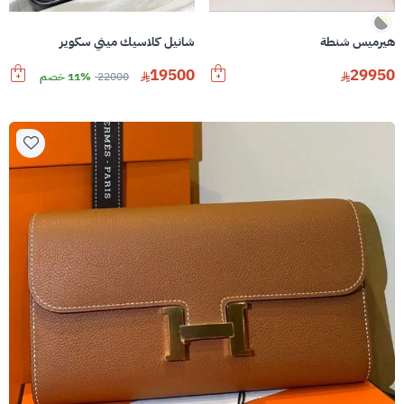
هيرميس شنطة
شانيل كلاسيك ميني سكوير
19500
29950
22000
11% خصم