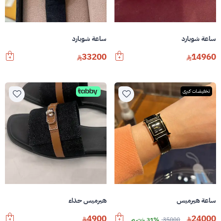
ساعة شوبارد
ساعة شوبارد
33200
14960
تخفيضات كبرى
ساعة هيرميس
هيرميس حذاء
4900
24000
35000
31% خصم