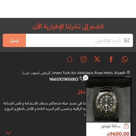
انضم إلى نشرتنا الإخبارية الآن
ارسل
Imam Turki bin Abdulaziz Road Hittin, Riyadh, الرياض (جنوب غرب)
966592905003
hi@brandfull.com
براندفل
مهمتنا هي تمديد حياة منتجاتكم بشغف الاستدامة و تقدير الصناعة
اليدويه الراقية، و نضمن لكم السريه التامة و الأمان بالدفع و البيع و
الشراء
 تيودور
لويفي حذاء
شنطة توري بورش
كعب
المعلومات
00.00
2300.00
1150.00
9