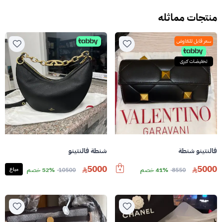
منتجات مماثله
سعر قابل للتفاوض
تخفيضات كبرى
فالنتينو شنطة
شنطة فالنتينو
5000
5000
8550
41% خصم
10500
52% خصم
مباع