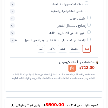
اصلاح الاكسسوارات / الملحقات
مقبض الحافة/الحزام/الخطوط
مقبض جديد
إصلاح / استبدال المقبض
تغيير القماش الداخلي/البطانة
الملحقات/الكسسوارات - قطع غيار بديلة من العميل + غرزة
ميني
متوسط
صغير
X كبير
كبير
خدمة فحص أصالة هيرميس
713.00
خدمة فحص الأصالة لدينا متخصصة للمساعدة في التحقق من صحة المنتجات و أصالة الماركات
العالمية وهي مصممة لحماية العلامات التجارية من التقليد الغير المصرح به وانتهاك الملكية الفكرية
نحن نستخدم تقنيات مختلفة للتأكد من أن المنتجات التي تحمل اسم العلامة التجارية أو شعارها
أصلية وليست مقلدة أو غير مصرح بها - نتائج الفحص قد تكون أصليه او غير اصليه او لايمكن تأكيد
أصالة القطعه وتعني غير أصليه - قبل طلب الخدمه يرجى التحقق من وجود رقم تسلسلي داخلي
في القطعه
8500.00
تقسيم طلبك حتى 4 دفعات
- بدون فوائد ومتوافق مع