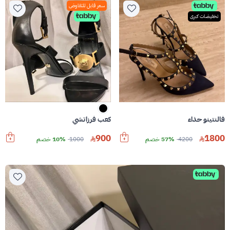
سعر قابل للتفاوض
تخفيضات كبرى
فالنتينو حذاء
كعب فرزاتشي
900
1800
4200
57% خصم
1000
10% خصم