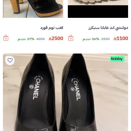
دولتشي اند غابانا سنيكرز
كعب توم فورد
2500
1100
2500
56% خصم
4000
37% خصم