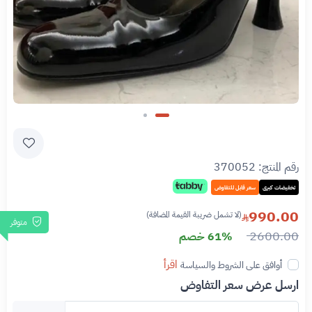
Slide 1 of 2
رقم المنتج:
370052
تخفيضات كبرى
سعر قابل للتفاوض
990.00
(لا تشمل ضريبة القيمة المضافة)
متوفر
2600.00
61% خصم
اقرأ
أوافق على الشروط والسياسة
ارسل عرض سعر التفاوض