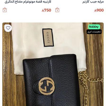
مرايه جيب كارتير
كارتييه فضة مونوغرام مفتاح الدائري
750
900
تخفيضات كبرى