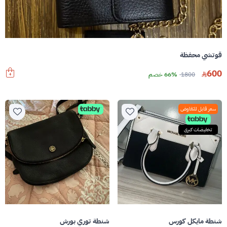
قوتشي محفظة
600
1800
66% خصم
سعر قابل للتفاوض
تخفيضات كبرى
شنطة مايكل كورس
شنطة توري بورش