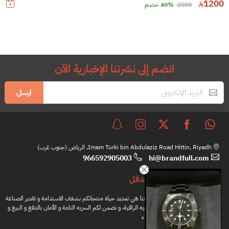
1200
2000
40% خصم
انضم إلى نشرتنا الإخبارية الآن
ارسل
Imam Turki bin Abdulaziz Road Hittin, Riyadh, الرياض (جنوب غرب)
966592905003
hi@brandfull.com
براندفل
مهمتنا هي تمديد حياة منتجاتكم بشغف الاستدامة و تقدير الصناعة
اليدويه الراقية، و نضمن لكم السريه التامة و الأمان بالدفع و البيع و
الشراء