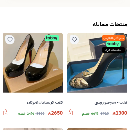
منتجات مماثله
سعر قابل للتفاوض
تخفيضات كبرى
كعب - سيرجيو روسي
كعب كريستيان لابوتان
2650
1300
3910
66% خصم
3500
24% خصم