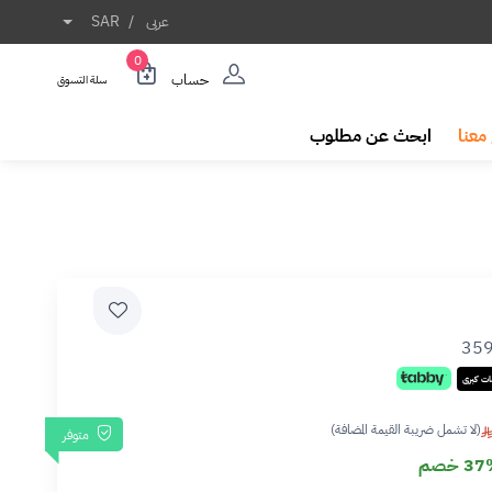
عربى
/
SAR
0
حساب
سلة التسوق
معنا
ابحث عن مطلوب
35
ت كبرى
(لا تشمل ضريبة القيمة المضافة)
متوفر
3 خصم