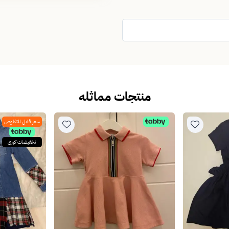
منتجات مماثله
سعر قابل للتفاوض
تخفيضات كبرى