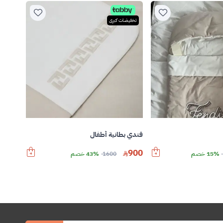
تخفيضات كبرى
فندي بطانية أطفال
900
15% خصم
1600
43% خصم