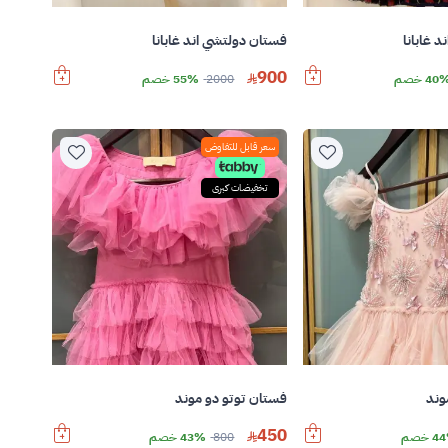
فستان دولتشي اند غابانا
 غابانا
900
2000
55% خصم
40 خصم
سعر قابل للتفاوض
تخفيضات كبرى
وند
فستان توتو دو موند
450
 خصم
800
43% خصم