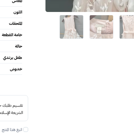
المقاس
اللون
الملحقات
خامة القطعة
حالة
طفل يرتدي
خدوش
تقسيم طلبك حتى 4 د
الشريعة الإسلام
اتبع هذا المنتج