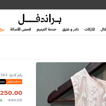
ال
الماركات
نادر و عتيق
خدمة الترميم
فحص الأصالة
بيع 
رقم المنتج:
9363
سعر قابل للتفاوض
تخفيضا
250.00
400.00
7%