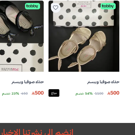
حذاء صوفيا ويبستر
حذاء صوفيا ويبستر
500
500
1100
54% خصم
مباع
650
23% خصم
انضم إلى نشرتنا الإخباري