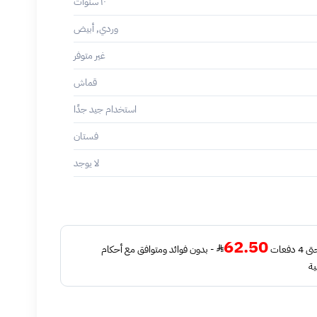
١٠ سنوات
وردي, أبيض
غير متوفر
قماش
استخدام جيد جدًا
فستان
لا يوجد
62.50
فعات
- بدون فوائد ومتوافق مع أحكام
ية