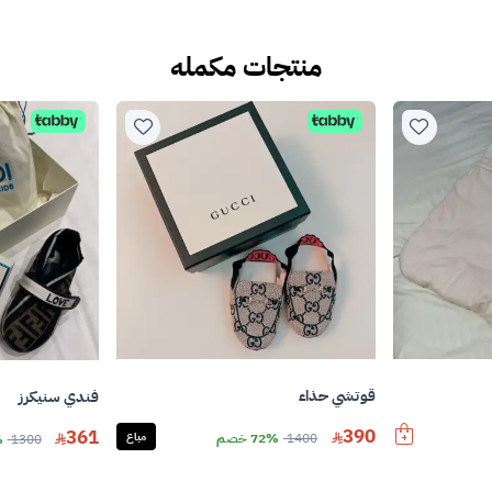
منتجات مكمله
قوتشي حذاء
فندي سنيكرز
390
361
1400
72% خصم
مباع
1300
%