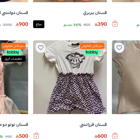
فستان بيربري
فستان دولتشي اند
390
900
800
51% خصم
مباع
1500
%
سعر قابل للتفاوض
سعر قابل للتفاوض
تخفيضات كبرى
فستان توتو دو م
فستان فرزاتشي
500
600
900
44%