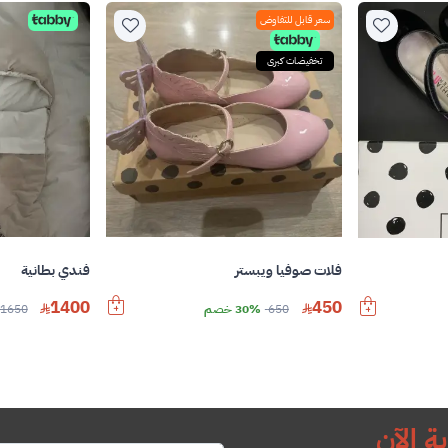
سعر قابل للتفاوض
تخفيضات كبرى
فلات صوفيا ويبستر
فندي بطانية
1400
450
650
30% خصم
1650
ة الآن