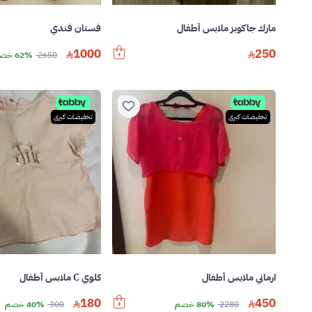
مارك جاكوبز ملابس أطفال
فستان فندي
1000
250
2650
62% خصم
تخفيضات كبرى
تخفيضات كبرى
ارماني ملابس أطفال
كلوي C ملابس أطفال
180
450
2280
80% خصم
300
40% خصم