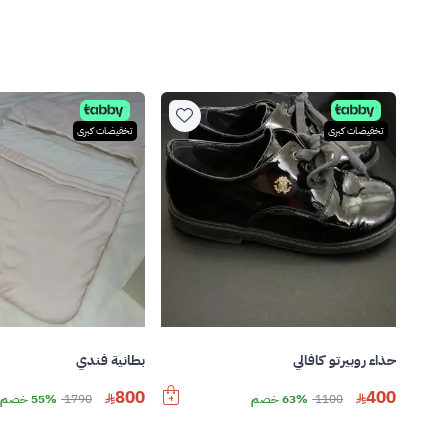
تخفيضات كبرى
تخفيضات كبرى
حذاء روبيرتو كافالي
بطانية فندي
800
400
1100
63% خصم
1790
55% خصم