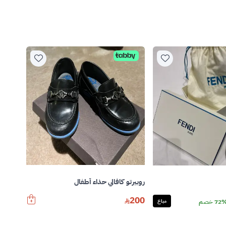
روبيرتو كافالي حذاء أطفال
200
72 خصم
مباع