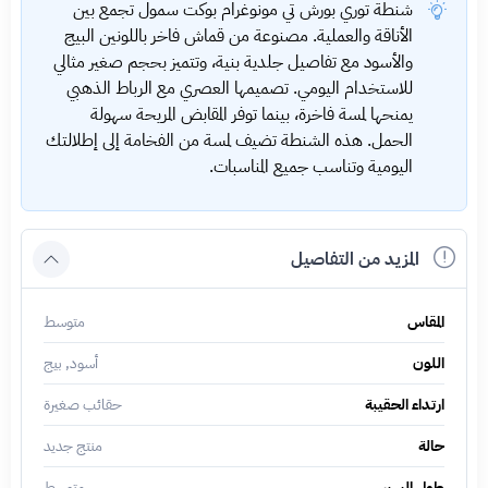
شنطة توري بورش تي مونوغرام بوكت سمول تجمع بين
الأناقة والعملية. مصنوعة من قماش فاخر باللونين البيج
والأسود مع تفاصيل جلدية بنية، وتتميز بحجم صغير مثالي
للاستخدام اليومي. تصميمها العصري مع الرباط الذهبي
يمنحها لمسة فاخرة، بينما توفر المقابض المريحة سهولة
الحمل. هذه الشنطة تضيف لمسة من الفخامة إلى إطلالتك
اليومية وتناسب جميع المناسبات.
المزيد من التفاصيل
المقاس
متوسط
اللون
أسود, بيج
ارتداء الحقيبة
حقائب صغيرة
حالة
منتج جديد
طول السير
متوسط