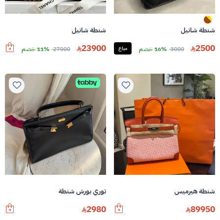
شنطة شانيل
شنطة شانيل
23900
2500
3000
16% خصم
مباع
27000
11% خصم
شنطة هيرميس
توري بورش شنطة
2980
89950