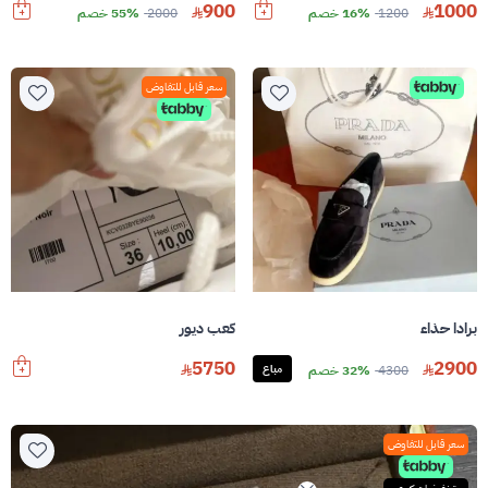
900
1000
1200
16% خصم
2000
55% خصم
سعر قابل للتفاوض
برادا حذاء
كعب ديور
5750
2900
4300
32% خصم
مباع
سعر قابل للتفاوض