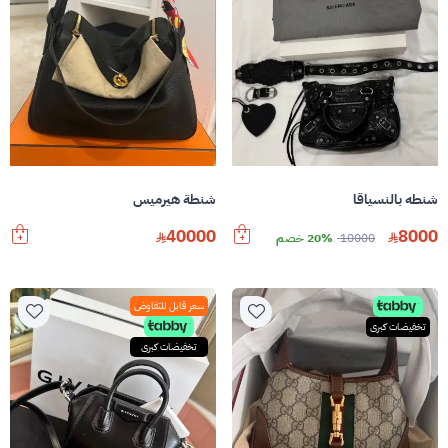
شنطه بالنسياقا
شنطة هيرميس
40000
8000
10000
20% خصم
سعر قابل للتفاوض
تخفيضات كبرى
تخفيضات كبرى