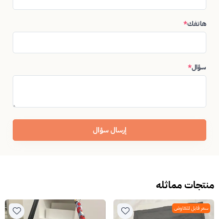
هاتفك
*
سؤال
*
إرسال سؤال
منتجات مماثله
سعر قابل للتفاوض