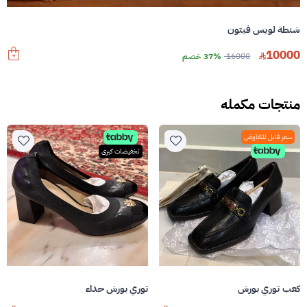
شنطة لويس فيتون
10000
16000
37% خصم
منتجات مكمله
سعر قابل للتفاوض
تخفيضات كبرى
كعب توري بورش
توري بورش حذاء