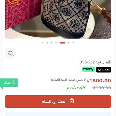
Slide 3 of 7
5
رقم المنتج:
355612
تخفيضات كبرى
1800.00
(لا تشمل ضريبة القيمة المضافة)
متوفر
4000.00
55% خصم
أضف إلى السلة