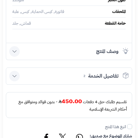
الملحقات
فاتورة, كيس الحماية, كيس, علبة
خامة القطعة
قماش, جلد
وصف المنتج
تفاصيل الخدمة
2
450.00
تقسيم طلبك حتى 4 دفعات
- بدون فوائد ومتوافق مع
أحكام الشريعة الإسلامية
اتبع هذا المنتج
شارك الموضوع مع صديق: