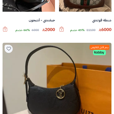
شنطة قوتشي
جيفنشي - أنتيجون
2000
6000
11100
45% خصم
6000
66% خصم
سعر قابل للتفاوض