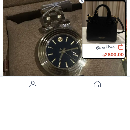
تخفيضات كبرى
شنطة بيربري
شنطة قوتشي
شنطة بيربري
2500.00
4500.00
2800.00
5300.00
15% خصم
3500.00
28% خصم
Slide 3 of 8
توري بورش ساعة
800
1289
37% خصم