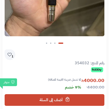
1
رقم المنتج:
354032
4000.00
(لا تشمل ضريبة القيمة المضافة)
متوفر
4400.00
9% خصم
أضف إلى السلة