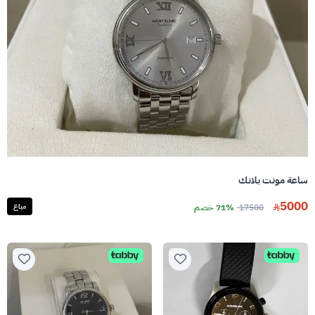
ساعة مونت بلانك
5000
17500
71% خصم
مباع