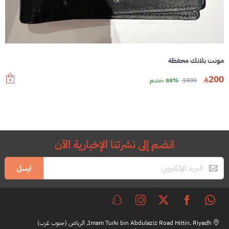
مونت بلانك محفظة
200
1800
88% خصم
انضم إلى نشرتنا الإخبارية الآن
ارسل
Imam Turki bin Abdulaziz Road Hittin, Riyadh, الرياض (جنوب غرب)