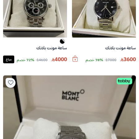
ساعة مونت بلانك
ساعة مونت بلانك
4000
3600
17000
78% خصم
14600
72% خصم
مباع