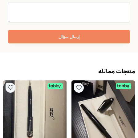
إرسال سؤال
منتجات مماثله