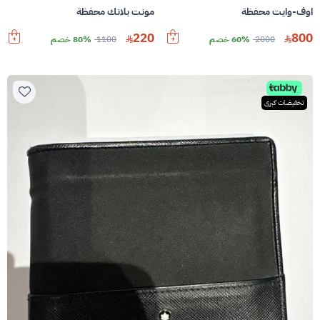
اوف-وايت محفظة
مونت بلانك محفظة
220
800
2000
60% خصم
1100
80% خصم
تخفيضات كبرى