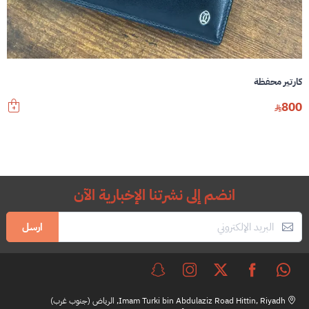
كارتير محفظة
800
انضم إلى نشرتنا الإخبارية الآن
ارسل
Imam Turki bin Abdulaziz Road Hittin, Riyadh, الرياض (جنوب غرب)