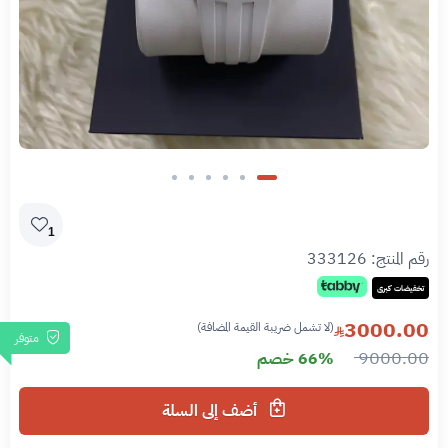
1
رقم المنتج:
333126
تخفيضات كبرى
3000.00
(لا تشمل ضريبة القيمة المضافة)
متوفر
9000.00
66% خصم
أضف إلى السلة