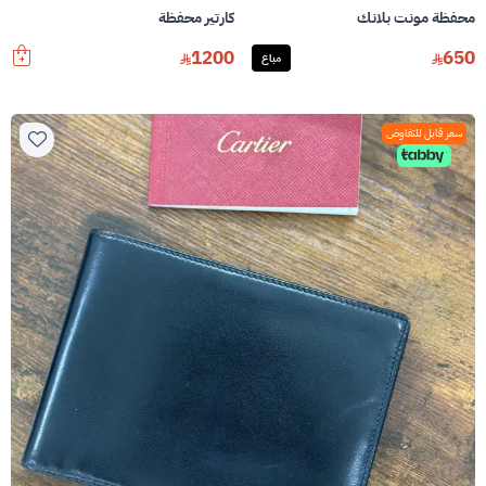
محفظة مونت بلانك
كارتير محفظة
1200
650
مباع
سعر قابل للتفاوض