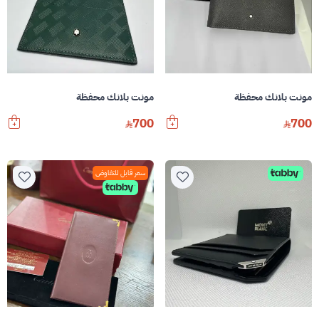
مونت بلانك محفظة
مونت بلانك محفظة
700
700
سعر قابل للتفاوض