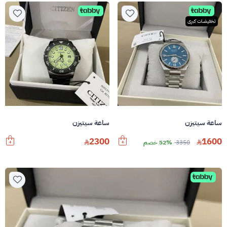
تخفيضات كبرى
ساعة سيتيزن
ساعة سيتيزن
2300
1600
3350
52% خصم