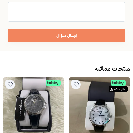
إرسال سؤال
منتجات مماثله
تخفيضات كبرى