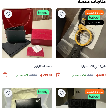
منتجات مكمله
سعر قابل للتفاوض
تخفيضات كبرى
فرزاتشي اكسسوارات
محفظة كارتير
2600
400
830
51% خصم
2790
6% خصم
سعر قابل للتفاوض