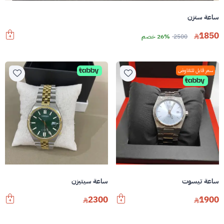
ساعة ستزن
1850
2500
26% خصم
سعر قابل للتفاوض
ساعة تيسوت
ساعة سيتيزن
2300
1900