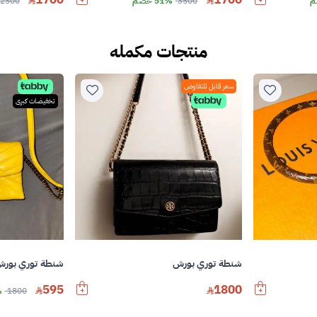
3500
51% خصم
2500
منتجات مكمله
سعر قابل للتفاوض
تخفيضات كبرى
شنطة توري بورش
شنطة توري بور
595
1800
1800
%