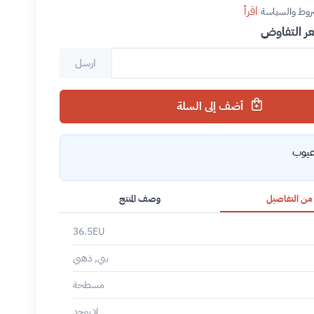
اقرأ
روط والسياسة
 التفاوض
ارسل
أضف إلى السلة
عيوب
 من التفاصيل
وصف المنتج
36.5EU
بني, ذهبي
مسطحة
لا يوجد