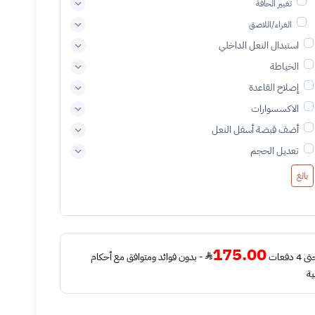
تغيير الحافة
الغراء/اللاصق
استبدال النعل الداخلي
الخياطة
إصلاح القاعدة
الاكسسوارات
أضف قبضة أسفل النعل
تعديل الحجم
بالغ
175.00
فعات
- بدون فوائد ومتوافق مع أحكام
ية