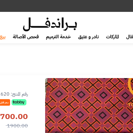
ال
الماركات
نادر و عتيق
خدمة الترميم
فحص الأصالة
بيع 
رقم المنتج:
2620
سعر قابل
700.00
1900.00