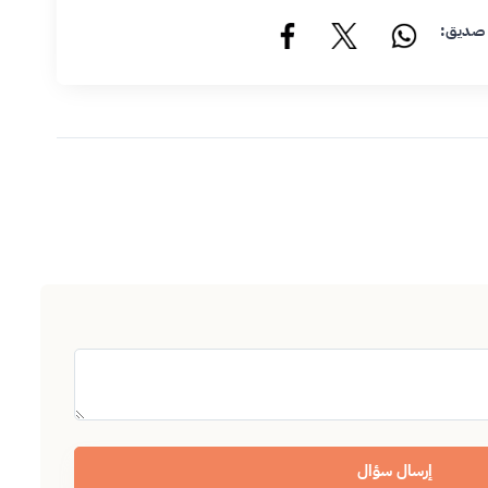
 صديق:
إرسال سؤال