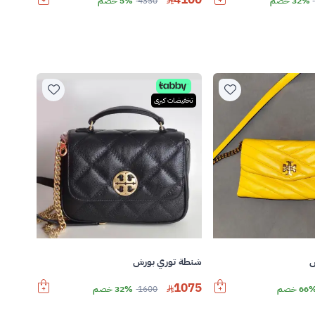
32% خصم
4350
5% خصم
تخفيضات كبرى
ش
شنطة توري بورش
1075
66 خصم
1600
32% خصم