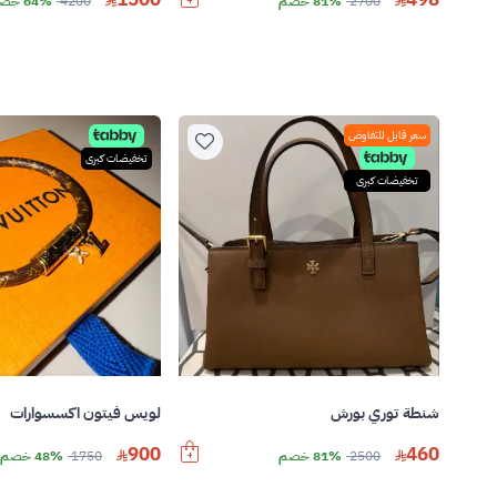
2700
81% خصم
4200
64% خصم
سعر قابل للتفاوض
تخفيضات كبرى
تخفيضات كبرى
شنطة توري بورش
لويس فيتون اكسسوارات
900
460
2500
81% خصم
1750
48% خصم