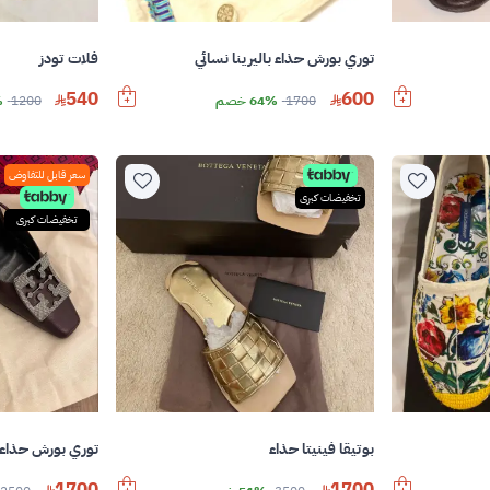
توري بورش حذاء باليرينا نسائي
فلات تودز
540
600
1700
64% خصم
1200
%
سعر قابل للتفاوض
تخفيضات كبرى
تخفيضات كبرى
بوتيقا فينيتا حذاء
توري بورش حذاء
1700
1700