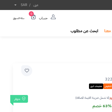
عربى
/
SAR
0
حساب
سلة التسوق
معنا
ابحث عن مطلوب
32
 للتفاوض
تخفيضات كبرى
(لا تشمل ضريبة القيمة المضافة)
متوفر
63% خصم