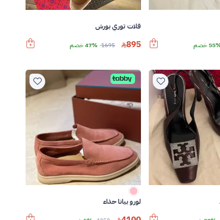
فلات توري بورش
895
55 خصم
1695
47% خصم
لورو بيانا حذاء
4100