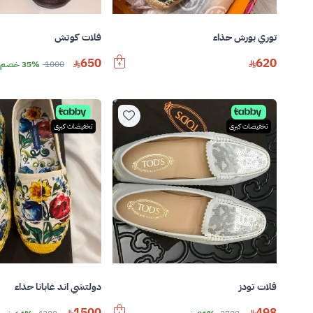
توري بورش حذاء
فلات كوتش
650
620
1000
35% خصم
تخفيضات كبرى
تخفيضات كبرى
فلات تودز
دولتشي اند غابانا حذاء
1500
498