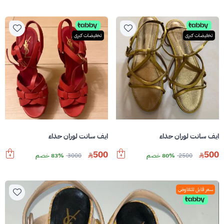
تخفيضات كبرى
تخفيضات كبرى
ايف سانت لوران حذاء
ايف سانت لوران حذاء
500
500
2500
80% خصم
3000
83% خصم
سعر قابل للتفاوض