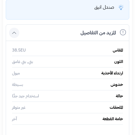
صندل انيق
المزيد من التفاصيل
المقاس
38.5EU
اللون
بني, بني غامق
ارتداء الأحذية
ميول
خدوش
بسيطة
حالة
استخدام جيد جدًا
الملحقات
غير متوفر
خامة القطعة
آخر