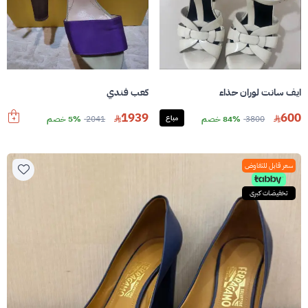
ايف سانت لوران حذاء
كعب فندي
1939
600
3800
84% خصم
مباع
2041
5% خصم
سعر قابل للتفاوض
تخفيضات كبرى