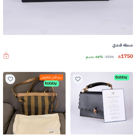
شنطة فندي
1750
5536
68% خصم
سعر قابل للتفاوض