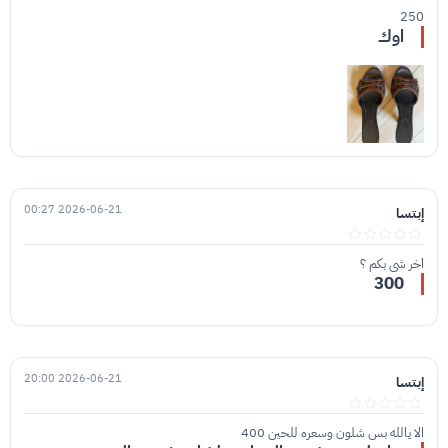
250
اوك
2026-06-21 00:27
إبتسا
اخر شي بكم ؟
300
2026-06-21 20:00
إبتسا
الا يالله بس شلون وسعره للحين 400