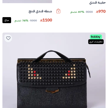
حقيبة فندي
970
شنطة فندي فنتج
8000
87% خصم
1100
5000
78% خصم
مباع
تخفيضات كبرى