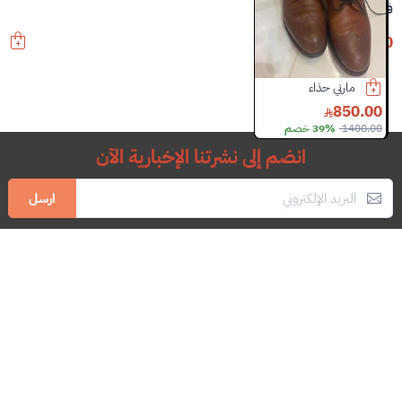
فندي اكسسوارات
320
670
52% خصم
مارني حذاء
لويس فيتون شنطة
شنطة فندي
5500.00
5500.00
850.00
1400.00
39% خصم
10000.00
44% خصم
6950.00
20% خصم
انضم إلى نشرتنا الإخبارية الآن
ارسل
Imam Turki bin Abdulaziz Road Hittin, Riyadh, الرياض (جنوب غرب)
966592905003
hi@brandfull.com
براندفل
مهمتنا هي تمديد حياة منتجاتكم بشغف الاستدامة و تقدير الصناعة
اليدويه الراقية، و نضمن لكم السريه التامة و الأمان بالدفع و البيع و