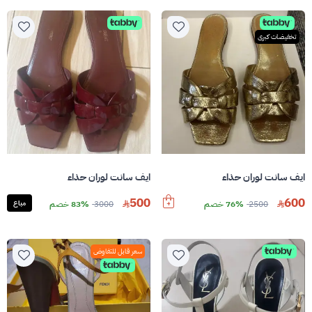
تخفيضات كبرى
ايف سانت لوران حذاء
ايف سانت لوران حذاء
500
600
2500
76% خصم
3000
83% خصم
مباع
سعر قابل للتفاوض