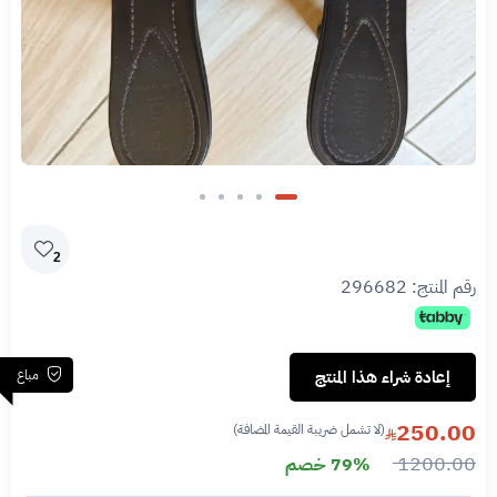
2
رقم المنتج:
296682
مباع
إعادة شراء هذا المنتج
250.00
(لا تشمل ضريبة القيمة المضافة)
1200.00
79% خصم