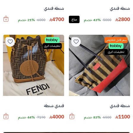
شنطة فندي
شنطة فندي
4700
2800
5000
43% خصم
مباع
6000
21% خصم
سعر قابل للتفاوض
تخفيضات كبرى
تخفيضات كبرى
شنطة فندي
فندي شنطة
4000
1100
6500
83% خصم
7190
44% خصم