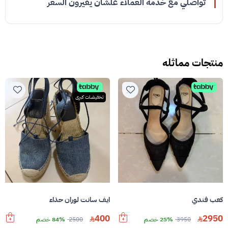
تواصلي مع خدمه العملاء علشان يغيرون السعر
منتجات مماثله
تخفيضات كبرى
كعب فندي
ايف سانت لوران حذاء
400
2950
3950
25% خصم
2500
84% خصم