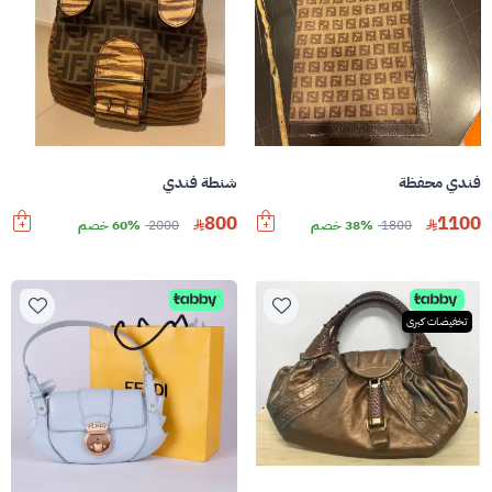
فندي محفظة
شنطة فندي
800
1100
1800
38% خصم
2000
60% خصم
تخفيضات كبرى