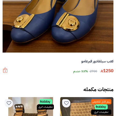
كعب سيلفادور فيرغامو
1250
2700
53% خصم
منتجات مكمله
سعر قابل للتفاوض
تخفيضات كبرى
تخفيضات كبرى