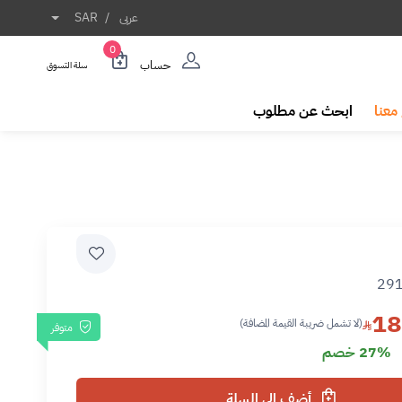
عربى
/
SAR
0
حساب
سلة التسوق
معنا
ابحث عن مطلوب
29
18
(لا تشمل ضريبة القيمة المضافة)
متوفر
27% خصم
أضف إلى السلة