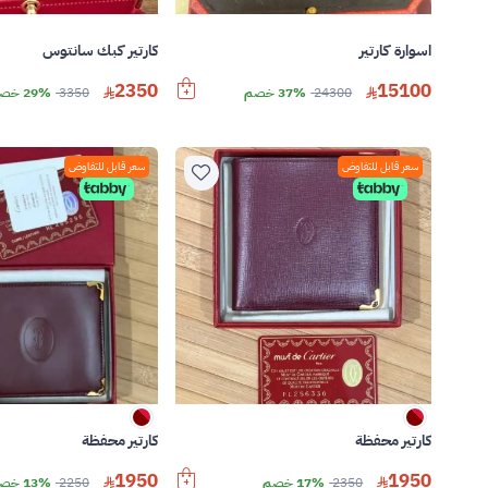
اسوارة كارتير
كارتير كبك سانتوس
2350
15100
24300
37% خصم
3350
29% خصم
سعر قابل للتفاوض
سعر قابل للتفاوض
كارتير محفظة
كارتير محفظة
1950
1950
2350
17% خصم
2250
13% خصم