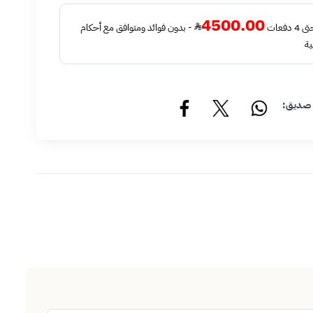
4500.00
فعات
- بدون فوائد ومتوافق مع أحكام
ية
 صديق: