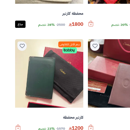
محفظة كارتير
1800
20% خصم
2500
28% خصم
مباع
سعر قابل للتفاوض
كارتير محفظة
1200
1570
23% خصم