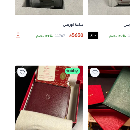
ويس
ساعة اوريس
5650
1
59% خصم
مباع
11767
51% خصم