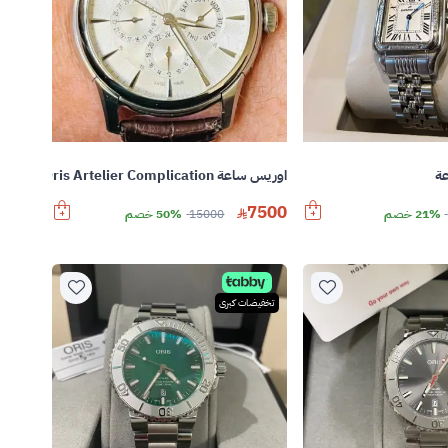
ة
اوريس ساعة Oris Artelier Complication
7500
21% خصم
15000
50% خصم
تخفيضات كبرى