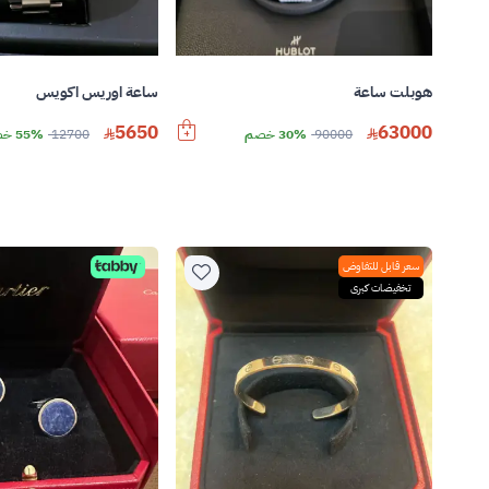
هوبلت ساعة
ساعة اوريس اكويس
5650
63000
90000
30% خصم
12700
55% خصم
سعر قابل للتفاوض
تخفيضات كبرى