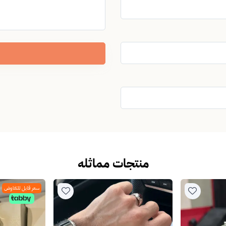
منتجات مماثله
سعر قابل للتفاوض