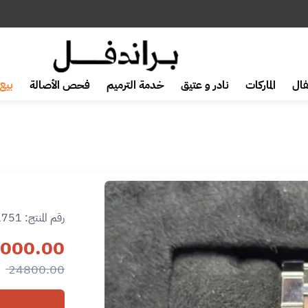
ال
الماركات
نادر و عتيق
خدمة الترميم
فحص الأصالة
بيع 
رقم المنتج:
1751
000.00
24800.00