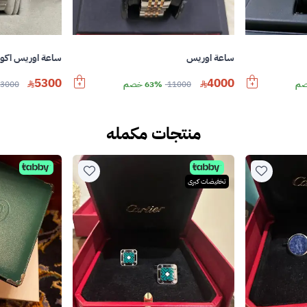
ساعة اوريس
ساعة اوريس اك
5300
4000
11000
63% خصم
3000
منتجات مكمله
تخفيضات كبرى