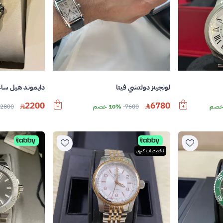
لونجينز دولتشي فيتا
دايموند هيل ساع
2200
6780
7600
10% خصم
2800
تخفيضات كبرى