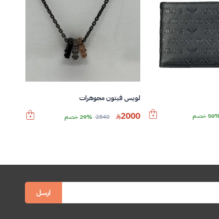
لويس فيتون مجوهرات
2000
50 خصم
2840
29% خصم
ارسل