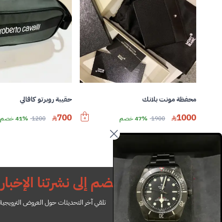
محفظة مونت بلانك
حقيبة روبرتو كافالي
700
1000
1900
47% خصم
1200
41% خصم
انضم إلى نشرتنا الإخباري
تلقي آخر التحديثات حول العروض الترويجية ل