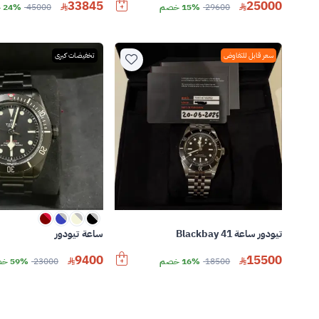
33845
25000
29600
15% خصم
45000
24% خصم
سعر قابل للتفاوض
تخفيضات كبرى
تيودور ساعة Blackbay 41
ساعة تيودور
9400
15500
18500
16% خصم
23000
59% خصم