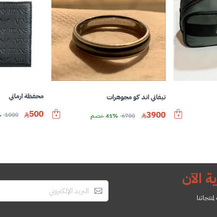
محفظة ارماني
تيفاني اند كو مجوهرات
500
3900
1000
%
6700
41% خصم
ة الآن
منتجاتنا