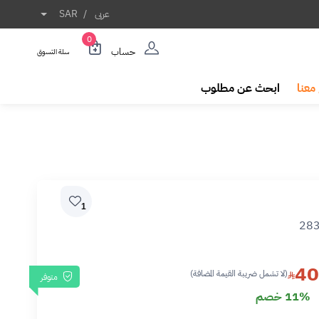
عربى
/
SAR
0
حساب
سلة التسوق
معنا
ابحث عن مطلوب
1
28
40
(لا تشمل ضريبة القيمة المضافة)
متوفر
11% خصم