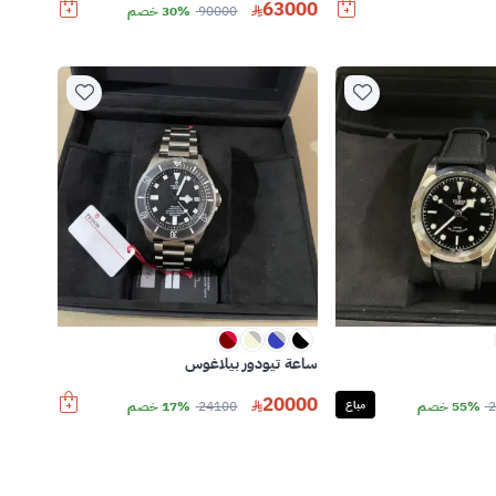
63000
90000
30% خصم
ساعة تيودور بيلاغوس
20000
2
55% خصم
مباع
24100
17% خصم