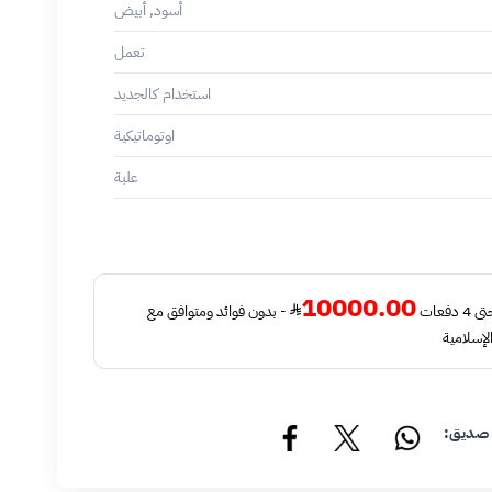
أسود, أبيض
تعمل
استخدام كالجديد
اوتوماتيكية
علبة
10000.00
فعات
- بدون فوائد ومتوافق مع
لإسلامية
 صديق: