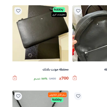
تخفيضات كبرى
ة
محفظة مونت بلانك
700
1400
50% خصم
سعر قابل للتفاوض