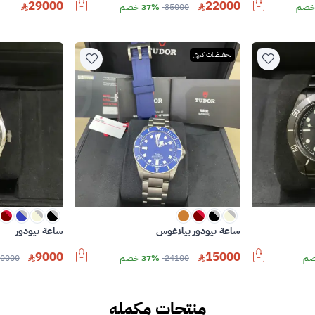
29000
22000
35000
37% خصم
تخفيضات كبرى
ساعة تيودور بيلاغوس
ساعة تيودور
9000
15000
24100
37% خصم
0000
منتجات مكمله