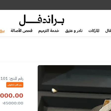
ال
الماركات
نادر و عتيق
خدمة الترميم
فحص الأصالة
بيع 
رقم المنتج:
3101
سعر قابل للتفاوض
000.00
45000.00