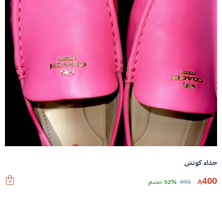
حذاء كوتش
400
850
52% خصم