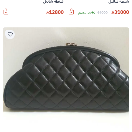
شنطة شانيل
شنطة شانيل
12800
31000
44000
29% خصم