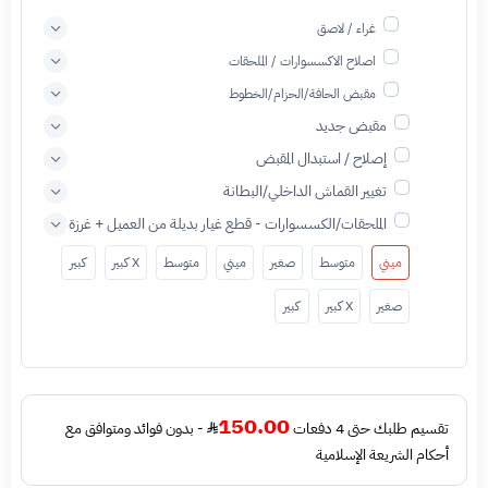
غراء / لاصق
اصلاح الاكسسوارات / الملحقات
مقبض الحافة/الحزام/الخطوط
مقبض جديد
إصلاح / استبدال المقبض
تغيير القماش الداخلي/البطانة
الملحقات/الكسسوارات - قطع غيار بديلة من العميل + غرزة
ميني
متوسط
صغير
ميني
متوسط
X كبير
كبير
صغير
X كبير
كبير
150.00
تقسيم طلبك حتى 4 دفعات
- بدون فوائد ومتوافق مع
أحكام الشريعة الإسلامية