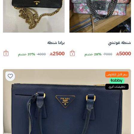
شنطة غوتشي
برادا شنطة
2500
5000
7000
28% خصم
4000
37% خصم
سعر قابل للتفاوض
تخفيضات كبرى