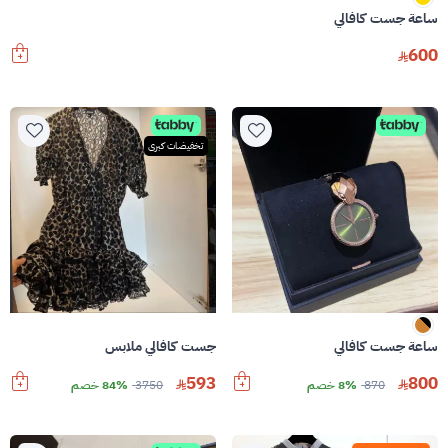
ساعة جست كافالي
600
تخفيضات كبرى
ساعة جست كافالي
جست كافالي ملابس
593
800
870
8% خصم
3750
84% خصم