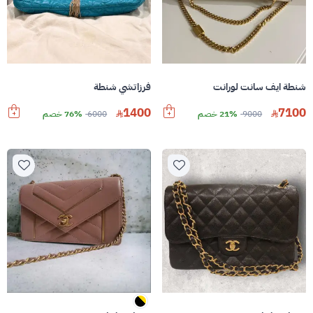
شنطة ايف سانت لورانت
فرزاتشي شنطة
1400
7100
9000
21% خصم
6000
76% خصم