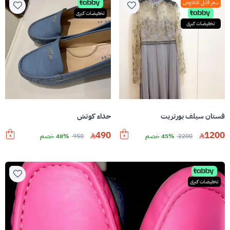
سعر قابل للتفاوض
تخفيضات كبرى
تخفيضات كبرى
فستان سيلف بورتريت
حذاء كوتش
490
1200
2200
45% خصم
950
48% خصم
تخفيضات كبرى