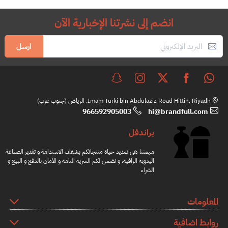
انضم إلى نشرتنا الإخبارية الآن
ارسل
Imam Turki bin Abdulaziz Road Hittin, Riyadh, الرياض (جنوب غرب)
966592905003
hi@brandfull.com
براندفل
مهمتنا هي تمديد حياة منتجاتكم بشغف الاستدامة و تقدير الصناعة
اليدويه الراقية، و نضمن لكم السريه التامة و الأمان بالدفع و البيع و
الشراء
المعلومات
روابط اضافية