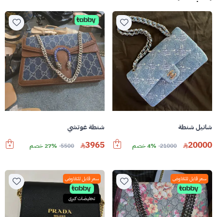
شانيل شنطة
شنطة غوتشي
3965
20000
21000
4% خصم
5500
27% خصم
سعر قابل للتفاوض
سعر قابل للتفاوض
تخفيضات كبرى