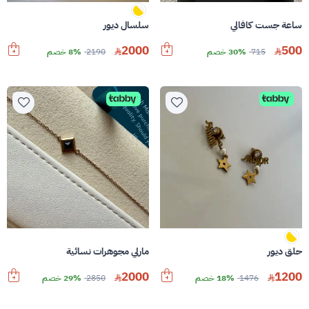
ساعة جست كافالي
سلسال ديور
2000
500
715
30% خصم
2190
8% خصم
حلق ديور
مارلي مجوهرات نسائية
2000
1200
1476
18% خصم
2850
29% خصم