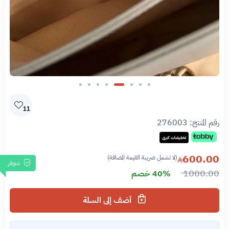
Slide 4 of 8
11
رقم المنتج:
276003
تخفيضات كبرى
600.00
(لا تشمل ضريبة القيمة المضافة)
متوفر
1000.00
40% خصم
أضف إلى السلة