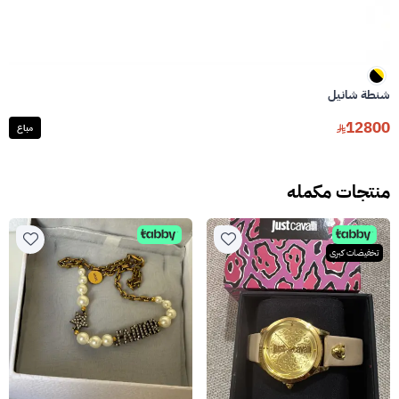
شنطة شانيل
12800
مباع
منتجات مكمله
تخفيضات كبرى