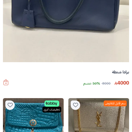
برادا شنطة
4000
8000
50% خصم
سعر قابل للتفاوض
تخفيضات كبرى