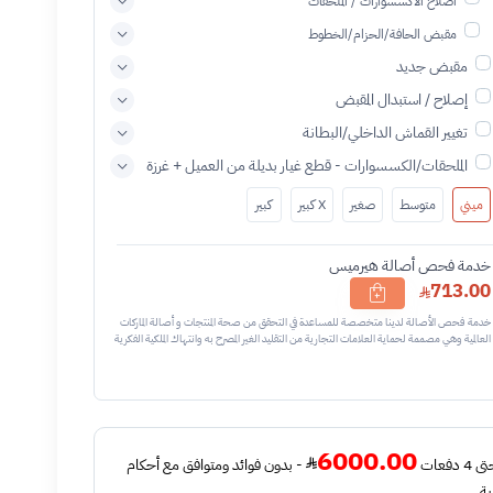
اصلاح الاكسسوارات / الملحقات
مقبض الحافة/الحزام/الخطوط
مقبض جديد
إصلاح / استبدال المقبض
تغيير القماش الداخلي/البطانة
الملحقات/الكسسوارات - قطع غيار بديلة من العميل + غرزة
ميني
متوسط
صغير
X كبير
كبير
خدمة فحص أصالة هيرميس
713.00
خدمة فحص الأصالة لدينا متخصصة للمساعدة في التحقق من صحة المنتجات و أصالة الماركات
العالمية وهي مصممة لحماية العلامات التجارية من التقليد الغير المصرح به وانتهاك الملكية الفكرية
نحن نستخدم تقنيات مختلفة للتأكد من أن المنتجات التي تحمل اسم العلامة التجارية أو شعارها
أصلية وليست مقلدة أو غير مصرح بها - نتائج الفحص قد تكون أصليه او غير اصليه او لايمكن
تأكيد أصالة القطعه وتعني غير أصليه - قبل طلب الخدمه يرجى التحقق من وجود رقم تسلسلي
داخلي في القطعه
6000.00
فعات
- بدون فوائد ومتوافق مع أحكام
ية