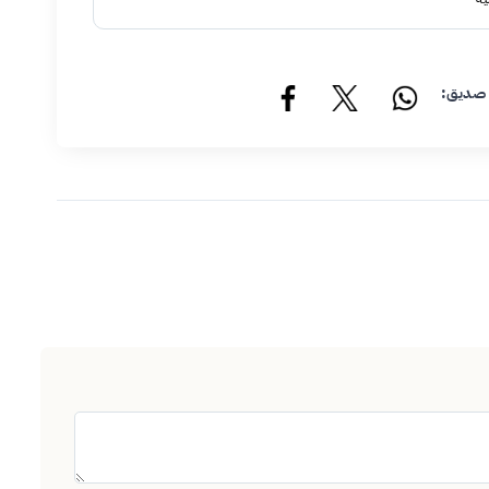
 صديق: