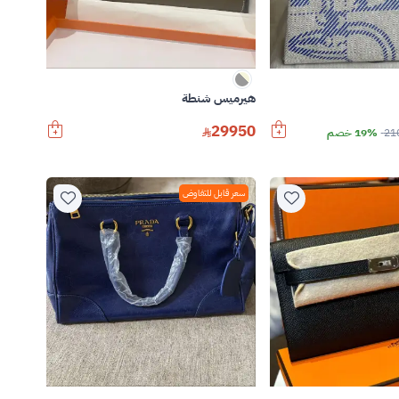
هيرميس شنطة
29950
21
19% خصم
سعر قابل للتفاوض