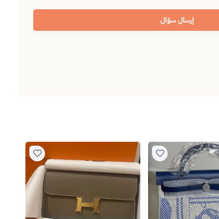
إرسال سؤال