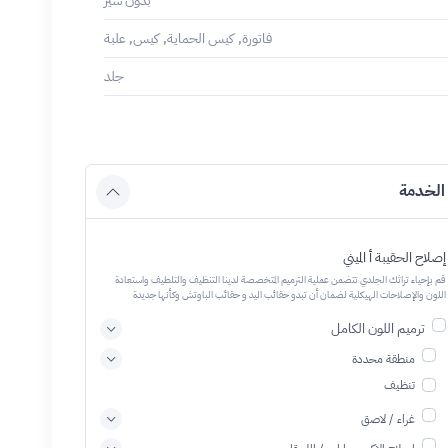
بدون سير
فاتورة, كيس الحماية, كيس, علبة
جلد
الخدمة
إصلاح الحقيبة أ الميني
قم بإحياء تراثك الجلدي تتضمن عملية الترميم المتخصصة لدينا التنظيف والتلطيف واستعادة
اللون والإصلاحات الهيكلية لضمان أن تبدو حقائب اليد و حقائب الباوتش وكأنها جديدة
ترميم اللون الكامل
منطقة محددة
تنظيف
غراء / لاصق