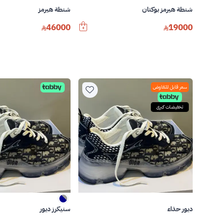
شنطة هيرمز بوكتان
شنطة هيرمز
46000
19000
سعر قابل للتفاوض
تخفيضات كبرى
ديور حذاء
سنيكرز ديور