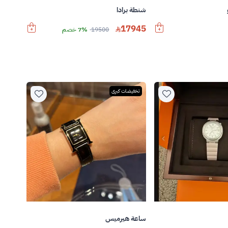
شنطة برادا
17945
19500
7% خصم
تخفيضات كبرى
ساعة هيرميس