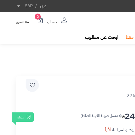
عربى
/
SAR
0
حساب
سلة التسوق
معنا
ابحث عن مطلوب
27
24
(لا تشمل ضريبة القيمة المضافة)
متوفر
اقرأ
روط والسياسة