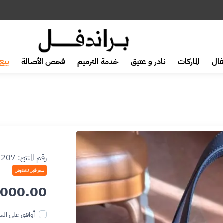
ال
الماركات
نادر و عتيق
خدمة الترميم
فحص الأصالة
بيع 
رقم المنتج:
5207
سعر قابل للتفاوض
000.00
أوافق على الش