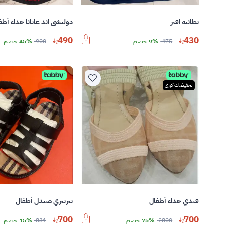
بطانية اقنر
دولتشي اند غابانا حذاء أطف
490
430
475
9% خصم
900
45% خصم
تخفيضات كبرى
فندي حذاء أطفال
بيربيري صندل أطفال
700
700
2800
75% خصم
831
15% خصم