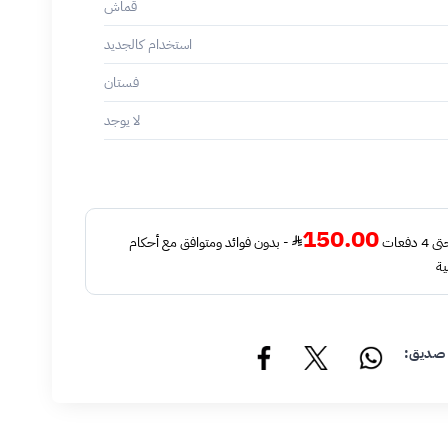
قماش
استخدام كالجديد
فستان
لا يوجد
150.00
فعات
- بدون فوائد ومتوافق مع أحكام
ية
 صديق: