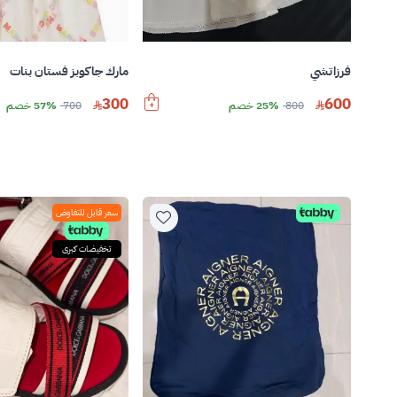
فرزاتشي
مارك جاكوبز فستان بنات
300
600
800
25% خصم
700
57% خصم
سعر قابل للتفاوض
تخفيضات كبرى