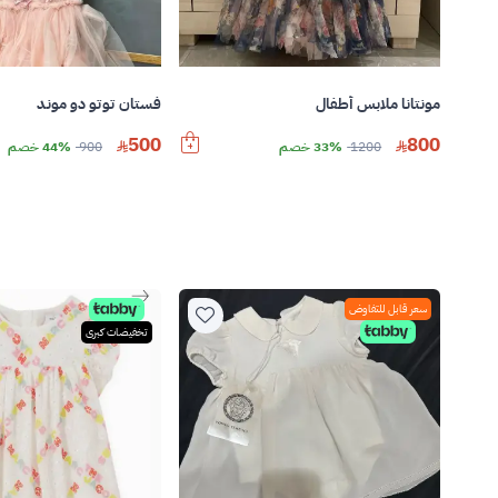
مونتانا ملابس أطفال
فستان توتو دو موند
500
800
1200
33% خصم
900
44% خصم
سعر قابل للتفاوض
تخفيضات كبرى