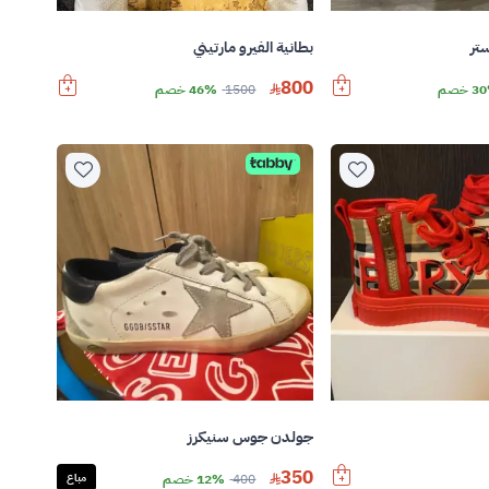
تر
بطانية الفيرو مارتيني
800
 خصم
1500
46% خصم
جولدن جوس سنيكرز
350
400
12% خصم
مباع