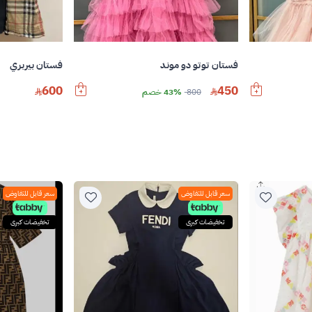
فستان توتو دو موند
فستان بيربري
450
600
800
43% خصم
سعر قابل للتفاوض
سعر قابل للتفاوض
تخفيضات كبرى
تخفيضات كبرى