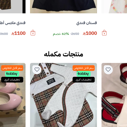
فستان فندي
فندي ملابس أطف
1100
1000
2650
62% خصم
3600
منتجات مكمله
سعر قابل للتفاوض
سعر قابل للتفاوض
تخفيضات كبرى
تخفيضات كبرى