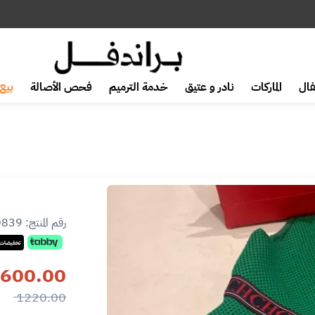
ال
الماركات
نادر و عتيق
خدمة الترميم
فحص الأصالة
بيع 
رقم المنتج:
0839
تخفيضات 
600.00
1220.00