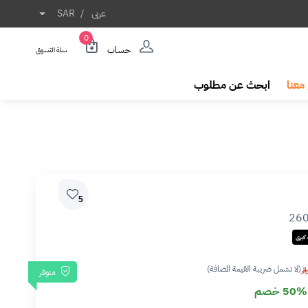
عربى
/
SAR
0
حساب
سلة التسوق
معنا
ابحث عن مطلوب
5
26
كبرى
(لا تشمل ضريبة القيمة المضافة)
متوفر
50% خصم