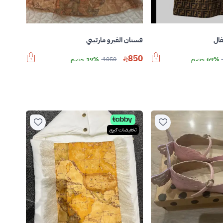
ال
فستان الفيرو مارتيني
850
69% خصم
1050
19% خصم
تخفيضات كبرى