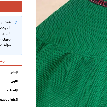
فستان ك
الجهة ا
يجعله خي
خزانتك م
المزيد
المقاس
اللون
الملحقات
الاطفال يرتدو