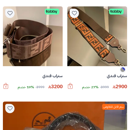
ستراب فندي
ستراب فندي
3200
2900
3999
27% خصم
3999
19% خصم
سعر قابل للتفاوض