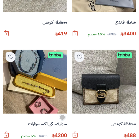
شنطة فندي
محفظة كوتش
419
3400
3782
10% خصم
محفظة كوتش
سوارفسكي اكسسوارات
4200
488
4465
5% خصم