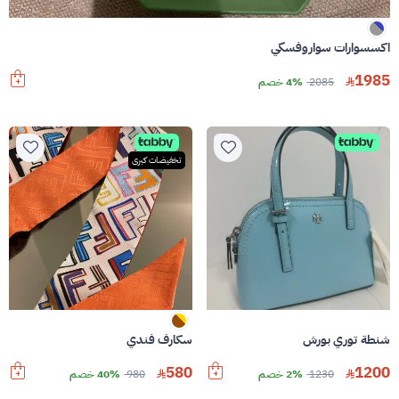
اكسسوارات سواروفسكي
1985
2085
4% خصم
تخفيضات كبرى
شنطة توري بورش
سكارف فندي
580
1200
1230
2% خصم
980
40% خصم