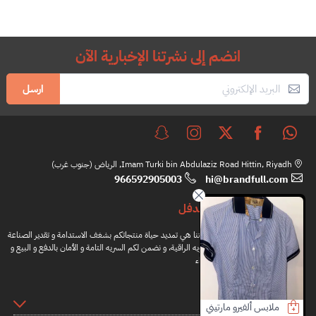
انضم إلى نشرتنا الإخبارية الآن
ارسل
Imam Turki bin Abdulaziz Road Hittin, Riyadh, الرياض (جنوب غرب)
966592905003
hi@brandfull.com
براندفل
مهمتنا هي تمديد حياة منتجاتكم بشغف الاستدامة و تقدير الصناعة
اليدويه الراقية، و نضمن لكم السريه التامة و الأمان بالدفع و البيع و
الشراء
المعلومات
يني
ملابس نساء jeeny yo
ارماني ملابس أطفال
كعب باي فار