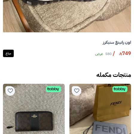
اون رانينغ سنيكرز
/
749
580
عرض
مباع
منتجات مكمله