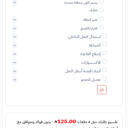
ترميم اللون منطقة محددة
تنظيف
تغيير الحافة
الغراء/اللاصق
استبدال النعل الداخلي
الخياطة
إصلاح القاعدة
الاكسسوارات
أضف قبضة أسفل النعل
تعديل الحجم
بالغ
125.00
تقسيم طلبك حتى 4 دفعات
- بدون فوائد ومتوافق مع