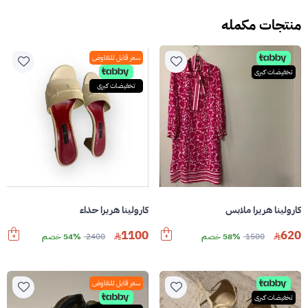
منتجات مكمله
سعر قابل للتفاوض
تخفيضات كبرى
تخفيضات كبرى
كارولينا هريرا ملابس
كارولينا هريرا حذاء
1100
620
1500
58% خصم
2400
54% خصم
سعر قابل للتفاوض
تخفيضات كبرى