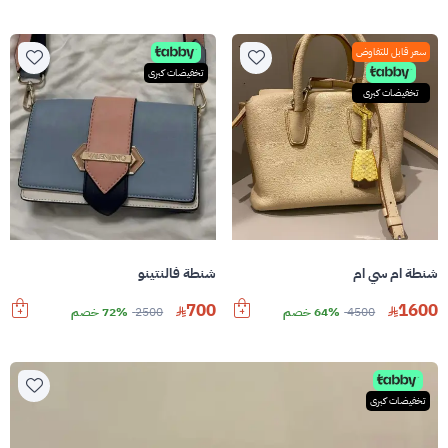
سعر قابل للتفاوض
تخفيضات كبرى
تخفيضات كبرى
شنطة ام سي ام
شنطة فالنتينو
700
1600
4500
64% خصم
2500
72% خصم
تخفيضات كبرى