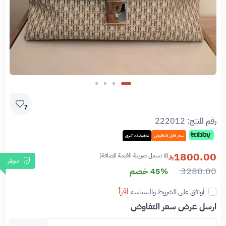
Slide 1 of 4
7
رقم المنتج:
222012
سعر قابل للتفاوض
تخفيضات كبرى
1800.00
(لا تشمل ضريبة القيمة المضافة)
متوفر
3280.00
45% خصم
اقرأ
أوافق على الشروط والسياسة
ارسل عرض سعر التفاوض