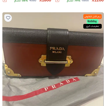
1800
1200
5800
79% خصم
4380
58% خصم
سعر قابل للتفاوض
تخفيضات كبرى