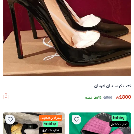
كعب كريستيان لابوتان
1800
2500
28% خصم
سعر قابل للتفاوض
تخفيضات كبرى
تخفيضات كبرى