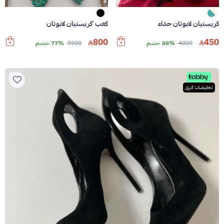
كريستيان لابوتان حذاء
كعب كريستيان لابوتان
800
450
4000
88% خصم
3500
77% خصم
تخفيضات كبرى