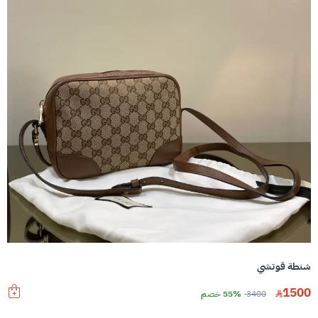
شنطة قوتشي
1500
3400
55% خصم