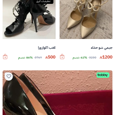
تخفيضات كبرى
جيمي شو حذاء
كعب اكوازورا
500
1200
3230
62% خصم
3769
86% خصم