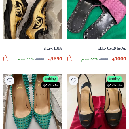
بوتيقا فينيتا حذاء
شانيل حذاء
1650
1000
2300
56% خصم
3000
44% خصم
تخفيضات كبرى
تخفيضات كبرى