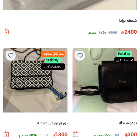
شنطة برادا
2400
9000
73% خصم
سعر قابل للتفاوض
تخفيضات كبرى
تخفيضات كبرى
تودز شنطة
توري بورش شنطة
1300
300
900
66% خصم
2500
48% خصم