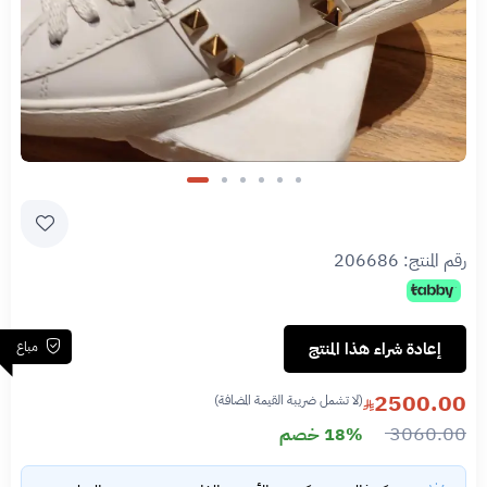
Slide 6 of 6
رقم المنتج:
206686
مباع
إعادة شراء هذا المنتج
2500.00
(لا تشمل ضريبة القيمة المضافة)
3060.00
18% خصم