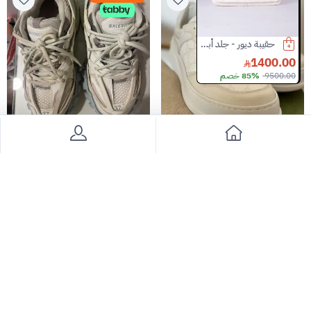
حقيبة ديور - جلد أبيض متوسط مقبض علوي
ساعة كارتير سانتوس
1650.00
6000.00
1400.00
9500.00
85% خصم
19000.00
68% خصم
1900.00
13% خصم
Slide 2 of 8
قوتشي سنيكرز
بالنسياقا سنيكرز
3715
2314