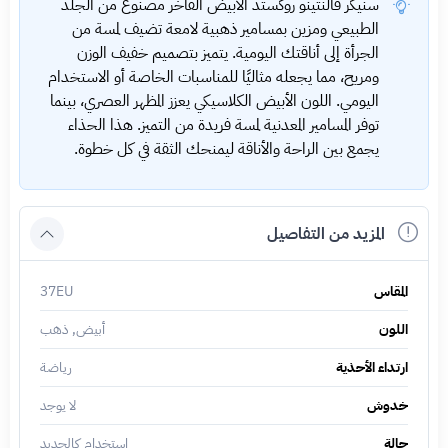
سنيكر فالنتينو روكستد الأبيض الفاخر مصنوع من الجلد
الطبيعي ومزين بمسامير ذهبية لامعة تضيف لمسة من
الجرأة إلى أناقتك اليومية. يتميز بتصميم خفيف الوزن
ومريح، مما يجعله مثاليًا للمناسبات الخاصة أو الاستخدام
اليومي. اللون الأبيض الكلاسيكي يعزز المظهر العصري، بينما
توفر المسامير المعدنية لمسة فريدة من التميز. هذا الحذاء
يجمع بين الراحة والأناقة ليمنحك الثقة في كل خطوة.
المزيد من التفاصيل
المقاس
37EU
اللون
أبيض, ذهب
ارتداء الأحذية
رياضة
خدوش
لا يوجد
حالة
استخدام كالجديد