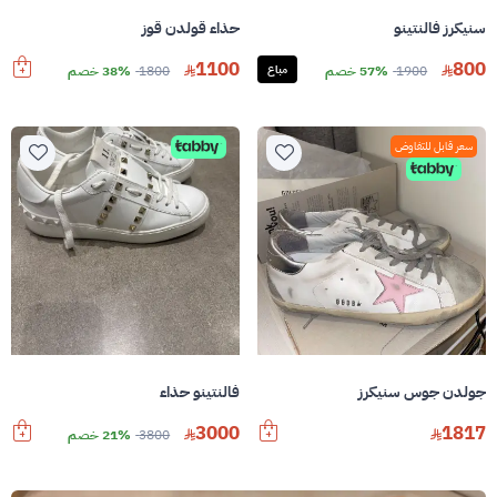
سنيكرز فالنتينو
حذاء قولدن قوز
1100
800
1900
57% خصم
مباع
1800
38% خصم
سعر قابل للتفاوض
جولدن جوس سنيكرز
فالنتينو حذاء
3000
1817
3800
21% خصم