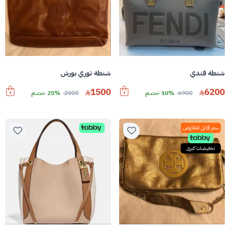
شنطة فندي
شنطة توري بورش
1500
6200
6900
10% خصم
2000
25% خصم
سعر قابل للتفاوض
تخفيضات كبرى