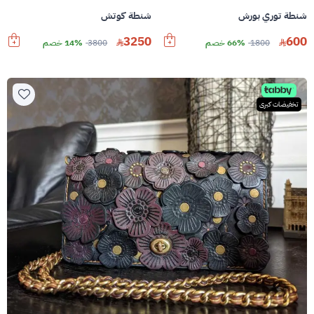
شنطة توري بورش
شنطة كوتش
3250
600
1800
66% خصم
3800
14% خصم
تخفيضات كبرى