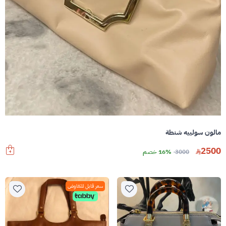
مالون سولييه شنطة
2500
3000
16% خصم
سعر قابل للتفاوض