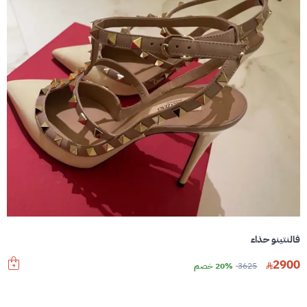
فالنتينو حذاء
2900
3625
20% خصم