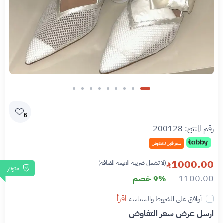
6
رقم المنتج:
200128
سعر قابل للتفاوض
1000.00
(لا تشمل ضريبة القيمة المضافة)
متوفر
1100.00
9% خصم
اقرأ
أوافق على الشروط والسياسة
ارسل عرض سعر التفاوض