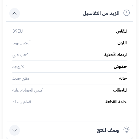
المزيد من التفاصيل
المقاس
39EU
اللون
أبيض, برونز
ارتداء الأحذية
كعب عالي
خدوش
لا يوجد
حالة
منتج جديد
الملحقات
كيس الحماية, علبة
خامة القطعة
قماش, جلد
وصف المنتج