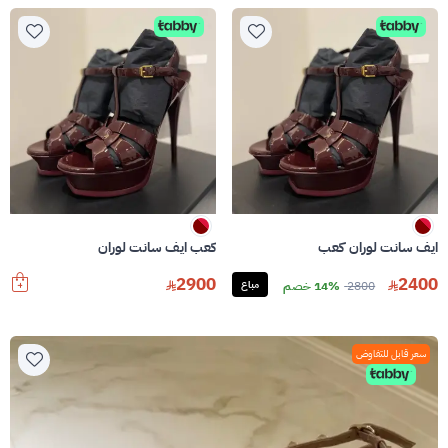
ايف سانت لوران كعب
كعب ايف سانت لوران
2900
2400
2800
14% خصم
مباع
سعر قابل للتفاوض