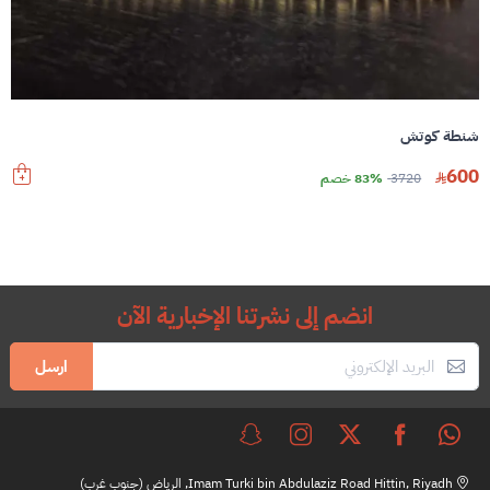
شنطة كوتش
600
3720
83% خصم
انضم إلى نشرتنا الإخبارية الآن
ارسل
Imam Turki bin Abdulaziz Road Hittin, Riyadh, الرياض (جنوب غرب)