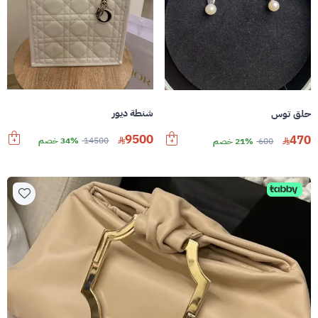
شنطة ديور
حلق توس
9500
470
14500
34% خصم
600
21% خصم