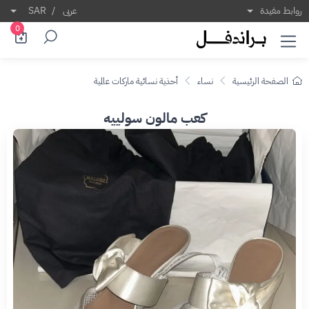
روابط مفيدة
عربى
/
SAR
0
الصفحة الرئيسية
نساء
أحذية نسائية ماركات عالمية
كعب مالون سولييه