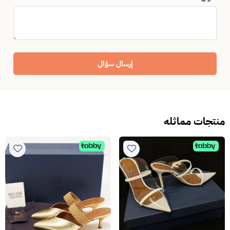
إرسال سؤال
منتجات مماثله