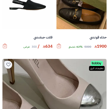
حذاء قوتشي
فلات جيفنشي
/
634
1900
5000
62% خصم
300
عرض
تخفيضات كبرى