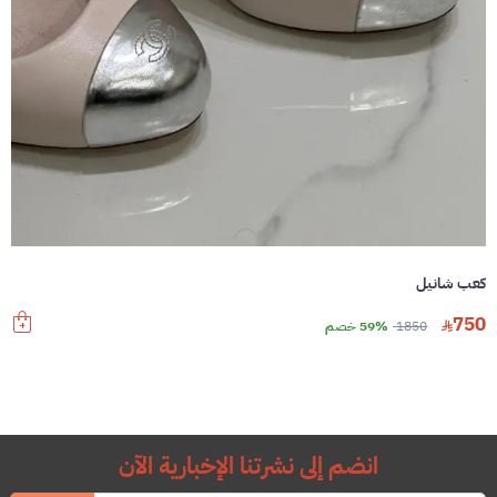
كعب شانيل
750
1850
59% خصم
انضم إلى نشرتنا الإخبارية الآن