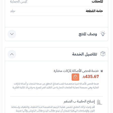
الملحقات
كيس الحماية
خامة القطعة
جلد
وصف المنتج
تفاصيل الخدمة
خدمة فحص الأصالة لماركات مختارة
435.67
خدمة فحص الأصالة لدينا متخصصة للمساعدة في التحقق من صحة المنتجات و أصالة الماركات
العالمية وهي مصممة لحماية العلامات التجارية من التقليد الغير المصرح به وانتهاك الملكية الفكرية
نحن نستخدم تقنيات مختلفة للتأكد من أن المنتجات التي تحمل اسم العلامة التجارية أو شعارها
أصلية وليست مقلدة أو غير مصرح بها - نتائج الفحص قد تكون أصليه او غير اصليه او لايمكن تأكيد
أصالة القطعه وتعني غير أصليه - قبل طلب الخدمه يرجى التحقق من وجود رقم تسلسلي داخلي
إصلاح الحقيبة ب الصغير
في القطعه
قم بإحياء تراثك الجلدي تتضمن عملية الترميم المتخصصة لدينا التنظيف والتلطيف واستعادة
اللون والإصلاحات الهيكلية لضمان أن تبدو حقائب اليد و حقائب الباوتش وكأنها جديدة