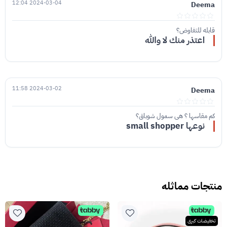
2024-03-04 12:04
Deema
قابله للتفاوض؟
اعتذر منك لا والله
2024-03-02 11:58
Deema
كم مقاسها ؟ هي سمول شوباق؟
نوعها small shopper
منتجات مماثله
تخفيضات كبرى