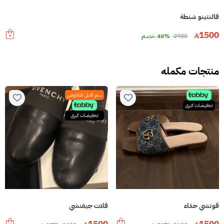
فالنتينو شنطة
1500
2900
48% خصم
منتجات مكمله
سعر قابل للتفاوض
تخفيضات كبرى
تخفيضات كبرى
قوتشي حذاء
فلات جيفنشي