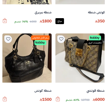
كوتش شنطة
شنطة بيربري
1800
350
مباع
6000
70% خصم
سعر قابل للتفاوض
تخفيضات كبرى
شنطة قوتشي
شنطة كوتش
1500
6000
10700
43% خصم