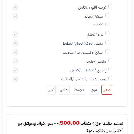
ترميم اللون الكامل
منطقة محددة
تنظيف
غراء / لاصق
مقبض الحافة/الحزام/الخطوط
اصلاح الاكسسوارات / الملحقات
مقبض جديد
إصلاح / استبدال المقبض
تغيير القماش الداخلي/البطانة
صغير
ميني
متوسط
X كبير
كبير
500.00
تقسيم طلبك حتى 4 دفعات
- بدون فوائد ومتوافق مع
أحكام الشريعة الإسلامية