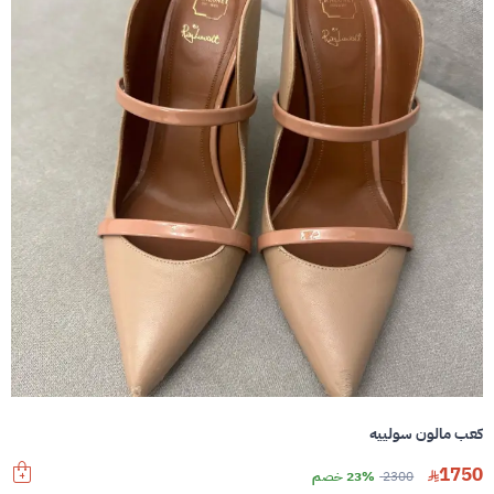
كعب مالون سولييه
1750
2300
23% خصم