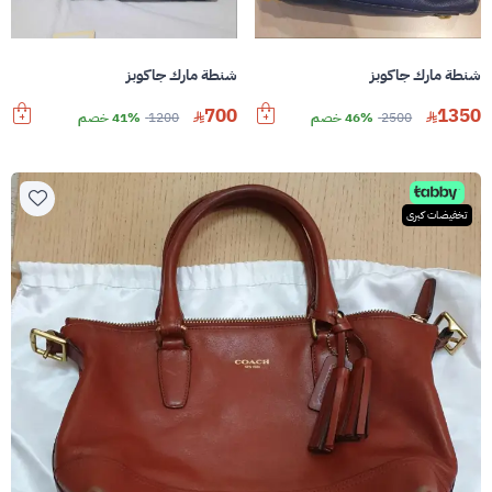
شنطة مارك جاكوبز
شنطة مارك جاكوبز
700
1350
2500
46% خصم
1200
41% خصم
تخفيضات كبرى