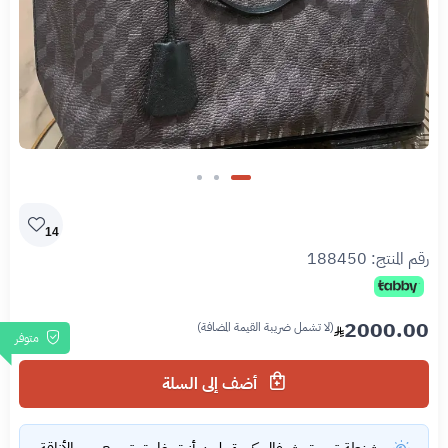
14
رقم المنتج:
188450
2000.00
(لا تشمل ضريبة القيمة المضافة)
متوفر
أضف إلى السلة