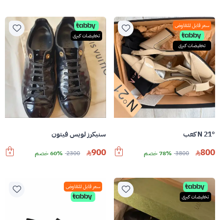
سعر قابل للتفاوض
تخفيضات كبرى
تخفيضات كبرى
N 21° كعب
سنيكرز لويس فيتون
900
800
3800
78% خصم
2300
60% خصم
سعر قابل للتفاوض
تخفيضات كبرى