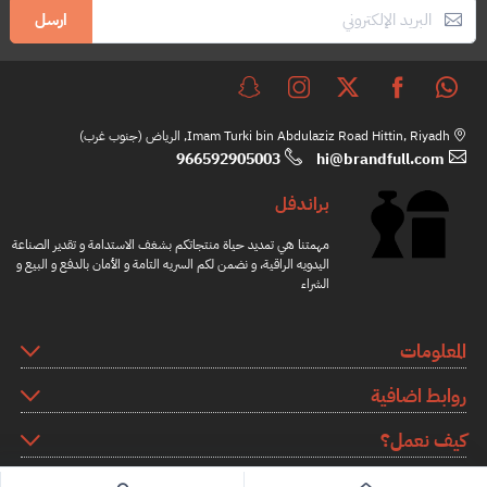
ارسل
Imam Turki bin Abdulaziz Road Hittin, Riyadh, الرياض (جنوب غرب)
966592905003
hi@brandfull.com
براندفل
مهمتنا هي تمديد حياة منتجاتكم بشغف الاستدامة و تقدير الصناعة
اليدويه الراقية، و نضمن لكم السريه التامة و الأمان بالدفع و البيع و
الشراء
المعلومات
روابط اضافية
كيف نعمل؟