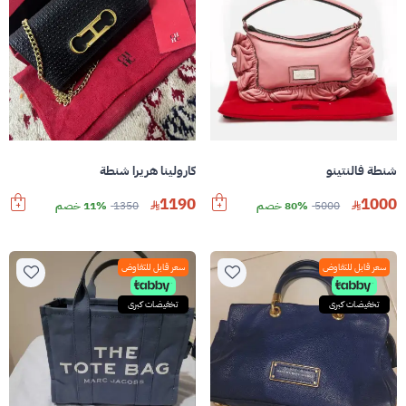
شنطة فالنتينو
كارولينا هريرا شنطة
1190
1000
5000
80% خصم
1350
11% خصم
سعر قابل للتفاوض
سعر قابل للتفاوض
تخفيضات كبرى
تخفيضات كبرى