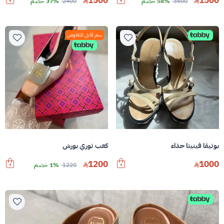
1500
1500
3600
58% خصم
2400
37% خصم
سعر قابل للتفاوض
بوتيقا فينيتا حذاء
كعب توري بورش
1200
1000
1220
1% خصم