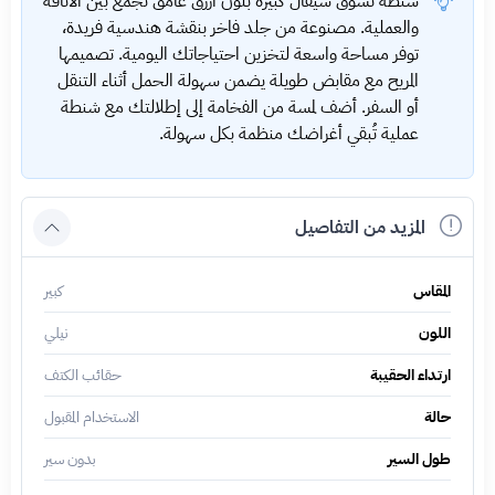
شنطة تسوق شيفال كبيرة بلون أزرق غامق تجمع بين الأناقة
والعملية. مصنوعة من جلد فاخر بنقشة هندسية فريدة،
توفر مساحة واسعة لتخزين احتياجاتك اليومية. تصميمها
المريح مع مقابض طويلة يضمن سهولة الحمل أثناء التنقل
أو السفر. أضف لمسة من الفخامة إلى إطلالتك مع شنطة
عملية تُبقي أغراضك منظمة بكل سهولة.
المزيد من التفاصيل
المقاس
كبير
اللون
نيلي
ارتداء الحقيبة
حقائب الكتف
حالة
الاستخدام المقبول
طول السير
بدون سير