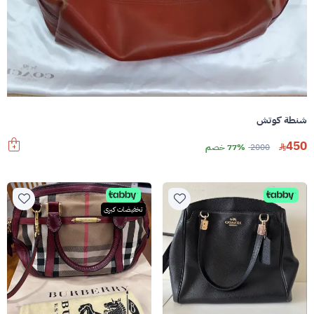
شنطة كوتش
450
2000
77% خصم
تخفيضات كبرى