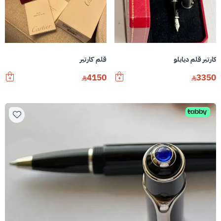
كارتير قلم ديابلو
قلم كارتير
4150
3350