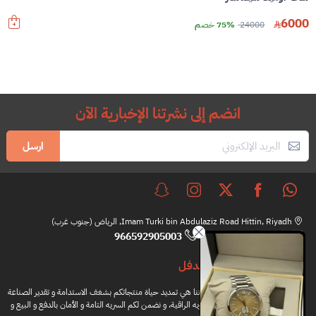
6000
24000
75% خصم
انضم إلى نشرتنا الإخبارية الآن
ارسل
Imam Turki bin Abdulaziz Road Hittin, Riyadh, الرياض (جنوب غرب)
966592905003
hi@brandfull.com
براندفل
مهمتنا هي تمديد حياة منتجاتكم بشغف الاستدامة و تقدير الصناعة
اليدويه الراقية، و نضمن لكم السريه التامة و الأمان بالدفع و البيع و