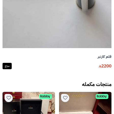
قلم كارتير
2200
مباع
منتجات مكمله