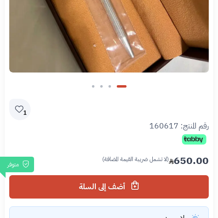
1
رقم المنتج:
160617
650.00
(لا تشمل ضريبة القيمة المضافة)
متوفر
أضف إلى السلة