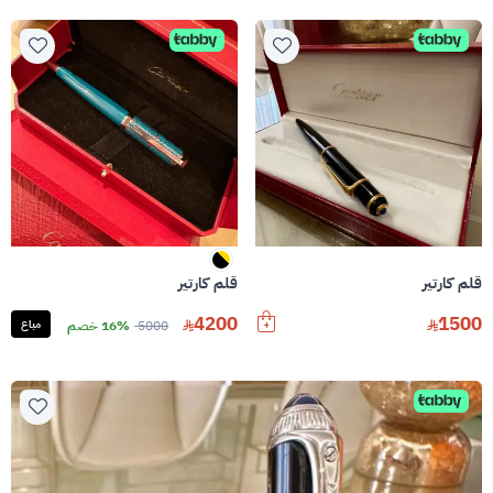
قلم كارتير
قلم كارتير
4200
1500
5000
16% خصم
مباع