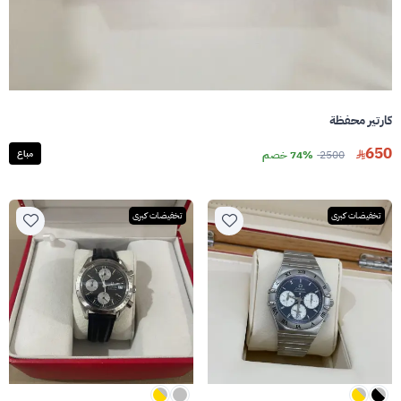
كارتير محفظة
650
2500
74% خصم
مباع
تخفيضات كبرى
تخفيضات كبرى