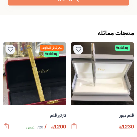
منتجات مماثله
سعر قابل للتفاوض
قلم ديور
كارتير قلم
/
1200
1230
720
عرض