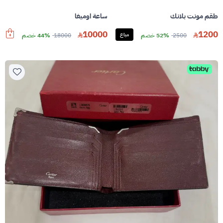
طقم مونت بلانك
ساعة اوميغا
10000
1200
2500
52% خصم
مباع
18000
44% خصم