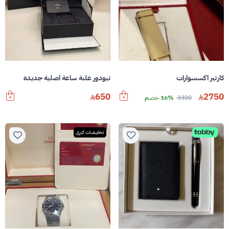
كارتير اكسسوارات
تيودور علبة ساعة اصلية جديدة
650
2750
3300
16% خصم
تخفيضات كبرى