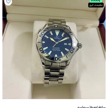
تخفيضات كبرى
ساعة اوميغا سيماستر