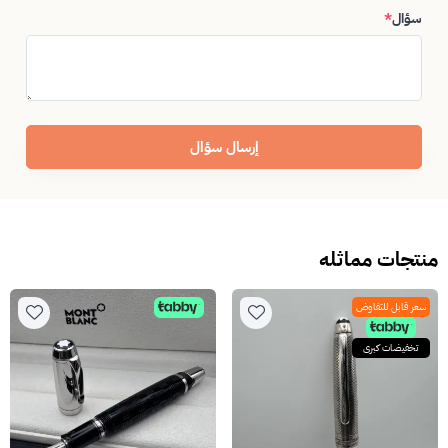
سؤال
*
إرسال سؤال
منتجات مماثله
سعر قابل للتفاوض
تخفيضات كبرى