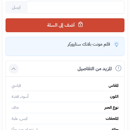
ارسل
أضف إلى السلة
قلم مونت بلانك ستاروركر
المزيد من التفاصيل
المقاس
قياسي
اللون
أسود, فضة
نوع الحبر
جاف
الملحقات
كيس, علبة
حالة
استخدام جيد جدًا