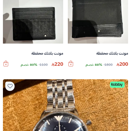
مونت بلانك محفظة
مونت بلانك محفظة
220
200
1800
88% خصم
1100
80% خصم