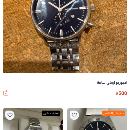
امبوريو ارماني ساعة
500
سعر قابل للتفاوض
تخفيضات كبرى