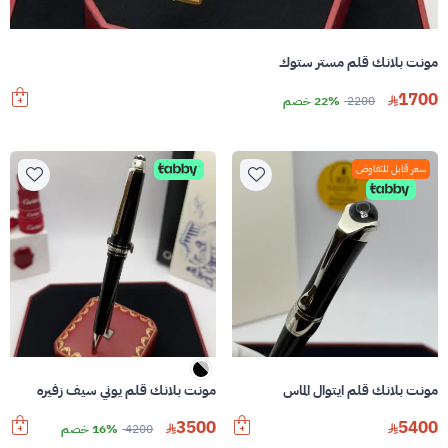
مونت بلانك قلم مستر ستوك
1700
2200
22% خصم
سعر قابل للتفاوض
مونت بلانك قلم ايتوال الماس
مونت بلانك قلم يوني سيف زفيره
3500
5400
4200
16% خصم