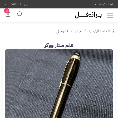
روابط مفيدة
عربى
/
SAR
0
الصفحة الرئيسية
رجال
قلم رجالي
قلم ستار ووكر