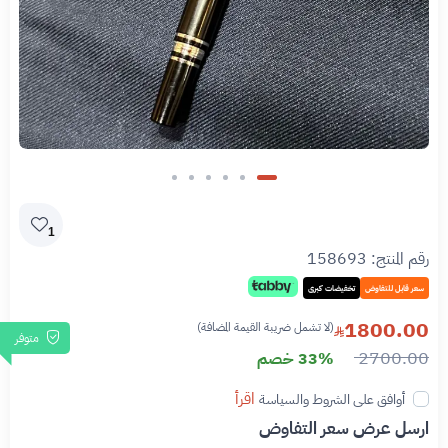
1
رقم المنتج:
158693
سعر قابل للتفاوض
تخفيضات كبرى
1800.00
(لا تشمل ضريبة القيمة المضافة)
متوفر
2700.00
33% خصم
اقرأ
أوافق على الشروط والسياسة
ارسل عرض سعر التفاوض