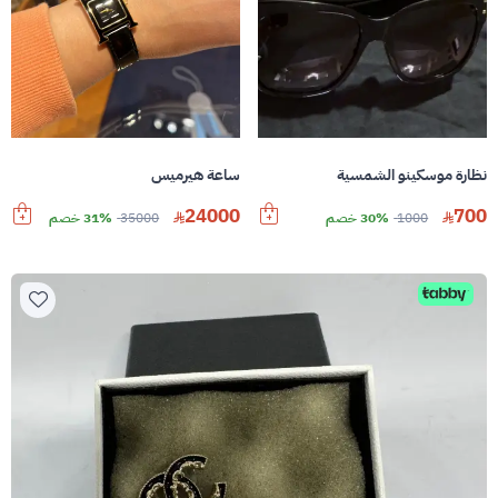
نظارة موسكينو الشمسية
ساعة هيرميس
24000
700
1000
30% خصم
35000
31% خصم