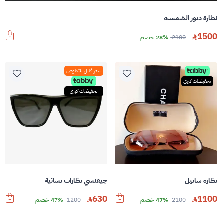
نظارة ديور الشمسية
1500
2100
28% خصم
سعر قابل للتفاوض
تخفيضات كبرى
تخفيضات كبرى
نظارة شانيل
جيفنشي نظارات نسائية
630
1100
2100
47% خصم
1200
47% خصم