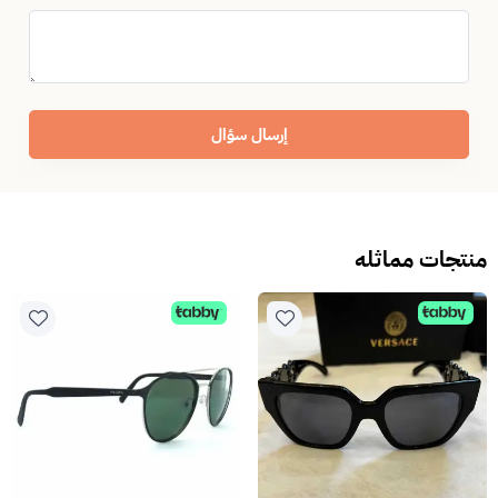
إرسال سؤال
منتجات مماثله