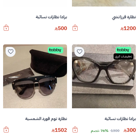
نظارة فرزاتشي
برادا نظارات نسائية
500
1200
تخفيضات كبرى
برادا نظارات نسائية
نظارة توم فورد الشمسية
1502
300
1300
76% خصم