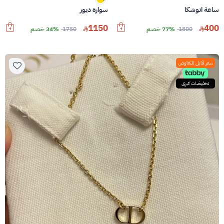
ساعة انوشكا
سوارة ديور
1150
400
1800
77% خصم
1750
34% خصم
سعر قابل للتفاوض
تخفيضات كبرى