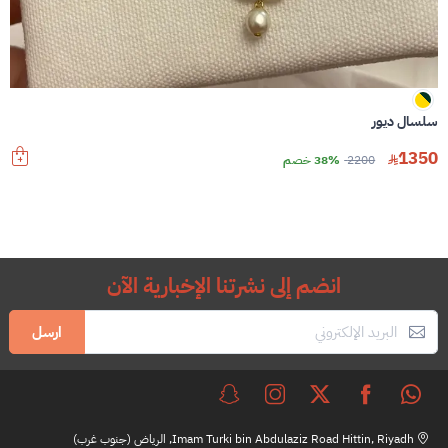
سلسال ديور
1350
2200
38% خصم
انضم إلى نشرتنا الإخبارية الآن
ارسل
Imam Turki bin Abdulaziz Road Hittin, Riyadh, الرياض (جنوب غرب)