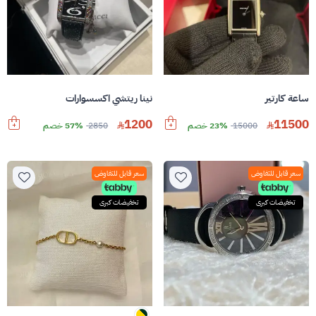
ساعة كارتير
نينا ريتشي اكسسوارات
1200
11500
15000
23% خصم
2850
57% خصم
سعر قابل للتفاوض
سعر قابل للتفاوض
تخفيضات كبرى
تخفيضات كبرى