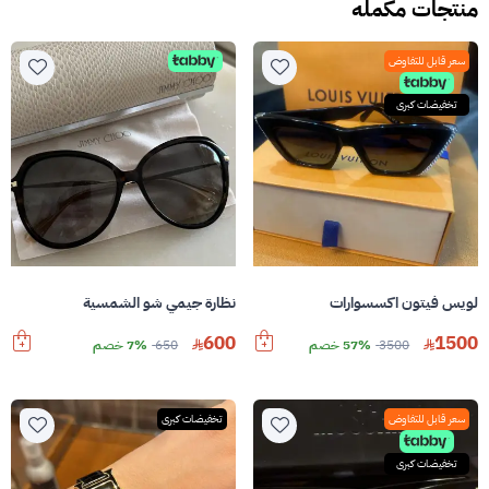
منتجات مكمله
سعر قابل للتفاوض
تخفيضات كبرى
لويس فيتون اكسسوارات
نظارة جيمي شو الشمسية
1500
600
3500
57% خصم
650
7% خصم
سعر قابل للتفاوض
تخفيضات كبرى
تخفيضات كبرى