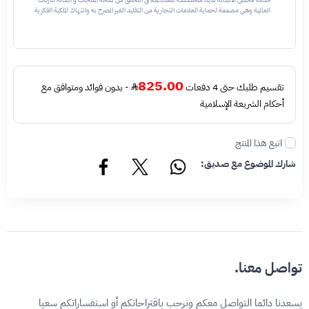
العالمية وهي مصممة لحماية العلامات التجارية من التقليد الغير المصرح به وانتهاك الملكية الفكرية
نحن نستخدم تقنيات مختلفة للتأكد من أن المنتجات التي تحمل اسم العلامة التجارية أو شعارها
أصلية وليست مقلدة أو غير مصرح بها - نتائج الفحص قد تكون أصليه او غير اصليه او لايمكن تأكيد
أصالة القطعه وتعني غير أصليه - قبل طلب الخدمه يرجى التحقق من وجود رقم تسلسلي داخلي
في القطعه
825.00
تقسيم طلبك حتى 4 دفعات
- بدون فوائد ومتوافق مع
أحكام الشريعة الإسلامية
اتبع هذا المنتج
شارك الموضوع مع صديق:
تواصل معنا.
يسعدنا دائما التواصل معكم ونرحب باقتراحاتكم أو استفساراتكم سعيا