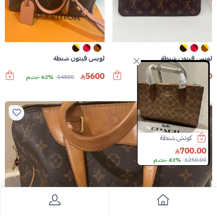
لويس فيتون شنطة
لويس فيتون شنطة
5600
1550
3100
50% خصم
14800
62% خصم
كوتش شنطة
جيمي شو شنطة
حقيبة غوتشي
1250.00
4800.00
700.00
1250.00
43% خصم
12000.00
60% خصم
Slide 2 of 8