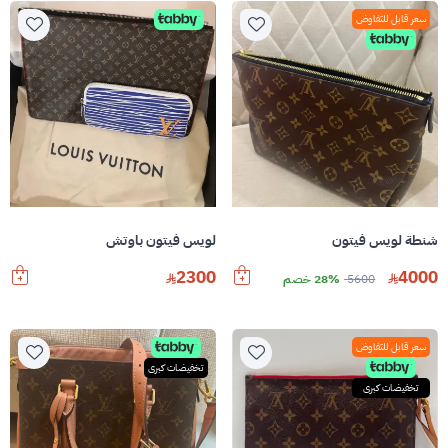
سعر قابل للتفاوض
شنطة لويس فيتون
لويس فيتون باوتش
2300
4000
5600
28% خصم
سعر قابل للتفاوض
تخفيضات كبرى
تخفيضات كبرى