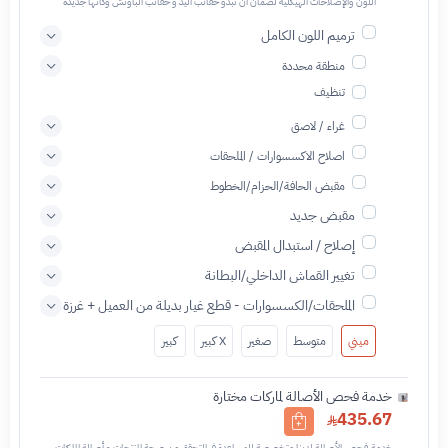
اللون والإصلاحات الهيكلية لضمان أن تبدو حقائب اليد و حقائب الباوتش وكأنها جديدة
ترميم اللون الكامل
منطقة محددة
تنظيف
غراء / لاصق
اصلاح الاكسسوارات / الملحقات
مقبض الحافة/الحزام/الخطوط
مقبض جديد
إصلاح / استبدال المقبض
تغيير القماش الداخلي/البطانة
الملحقات/الكسسوارات - قطع غيار بديلة من العميل + غرزة
ميني
متوسط
صغير
X كبير
كبير
خدمة فحص الأصالة لماركات مختارة
435.67
خدمة فحص الأصالة لدينا متخصصة للمساعدة في التحقق من صحة المنتجات و أصالة الماركات