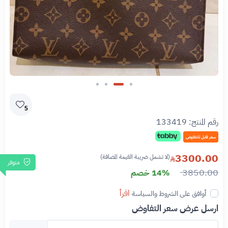
Slide 2 of 4
5
رقم المنتج:
133419
سعر قابل للتفاوض
3300.00
(لا تشمل ضريبة القيمة المضافة)
متوفر
3850.00
14% خصم
اقرأ
أوافق على الشروط والسياسة
ارسل عرض سعر التفاوض