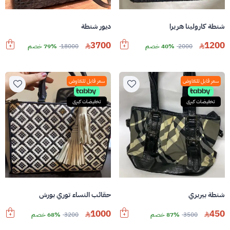
شنطة كارولينا هريرا
ديور شنطة
3700
1200
2000
40% خصم
18000
79% خصم
سعر قابل للتفاوض
سعر قابل للتفاوض
تخفيضات كبرى
تخفيضات كبرى
شنطة بيربري
حقائب النساء توري بورش
1000
450
3500
87% خصم
3200
68% خصم