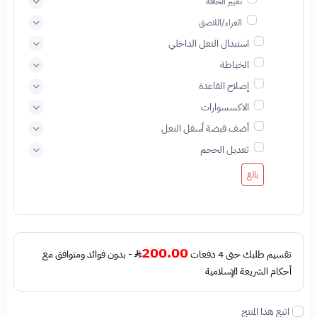
تغيير الحافة
الغراء/اللاصق
استبدال النعل الداخلي
الخياطة
إصلاح القاعدة
الاكسسوارات
أضف قبضة أسفل النعل
تعديل الحجم
بالغ
200.00
تقسيم طلبك حتى 4 دفعات
- بدون فوائد ومتوافق مع
أحكام الشريعة الإسلامية
اتبع هذا المنتج