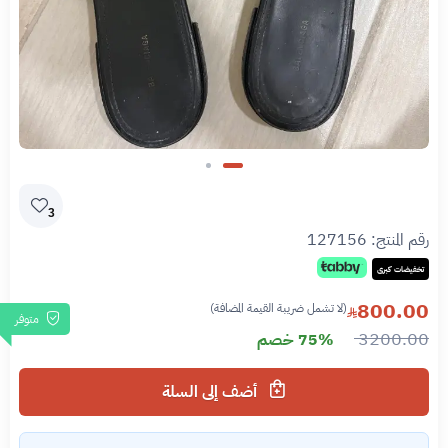
Slide 1 of 2
3
رقم المنتج:
127156
تخفيضات كبرى
800.00
(لا تشمل ضريبة القيمة المضافة)
متوفر
3200.00
75% خصم
أضف إلى السلة