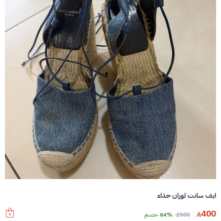
ايف سانت لوران حذاء
400
2500
84% خصم