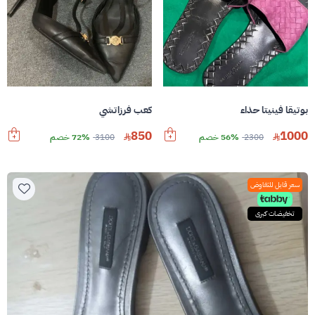
بوتيقا فينيتا حذاء
كعب فرزاتشي
850
1000
2300
56% خصم
3100
72% خصم
سعر قابل للتفاوض
تخفيضات كبرى