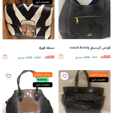
تخفيضات كبرى
كوتش كريستي coach kristy
شنطة فورلا
480
600
990
51% خصم
1300
53% خصم
سعر قابل للتفاوض
سعر قابل للتفاوض
تخفيضات كبرى
تخفيضات كبرى