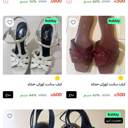
600
500
2500
80% خصم
2500
76% خصم
ايف سانت لوران حذاء
ايف سانت لوران حذاء
600
500
3000
83% خصم
مباع
3800
84% خصم
مباع
تخفيضات كبرى