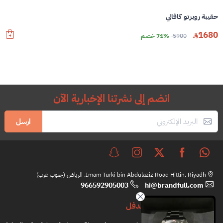
حقيبة روبرتو كافالي
1680
5900
71% خصم
انضم إلى نشرتنا الإخبارية الآن
ارسل
Imam Turki bin Abdulaziz Road Hittin, Riyadh, الرياض (جنوب غرب)
966592905003
hi@brandfull.com
براندفل