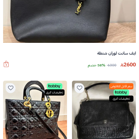
ايف سانت لوران شنطة
2600
6300
58% خصم
سعر قابل للتفاوض
تخفيضات كبرى
تخفيضات كبرى