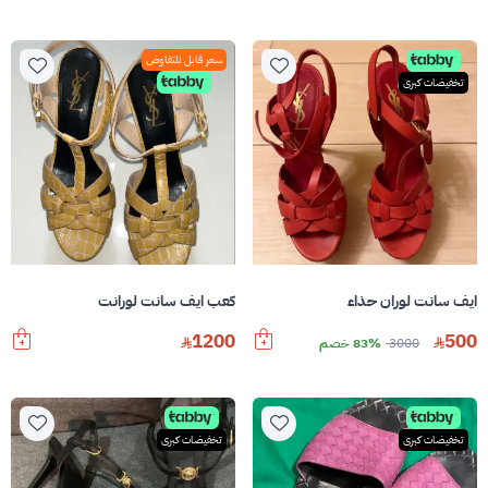
سعر قابل للتفاوض
تخفيضات كبرى
ايف سانت لوران حذاء
كعب ايف سانت لورانت
1200
500
3000
83% خصم
تخفيضات كبرى
تخفيضات كبرى