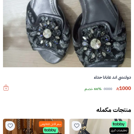
دولتشي اند غابانا حذاء
1000
3000
66% خصم
منتجات مكمله
سعر قابل للتفاوض
تخفيضات كبرى