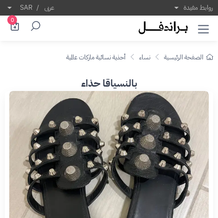
روابط مفيدة
عربى
/
SAR
0
الصفحة الرئيسية
نساء
أحذية نسائية ماركات عالمية
بالنسياقا حذاء