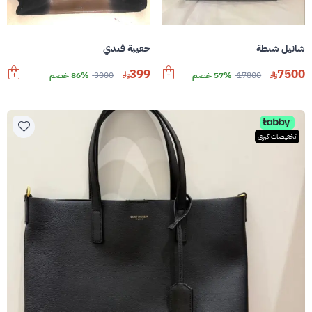
شانيل شنطة
حقيبة فندي
399
7500
17800
57% خصم
3000
86% خصم
تخفيضات كبرى