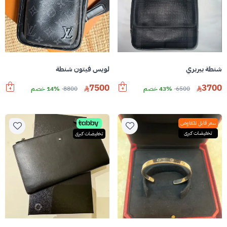
شنطة بيربري
لويس فيتون شنطة
7500
3700
6500
43% خصم
8800
14% خصم
سعر قابل للتفاوض
تخفيضات كبرى
تخفيضات كبرى