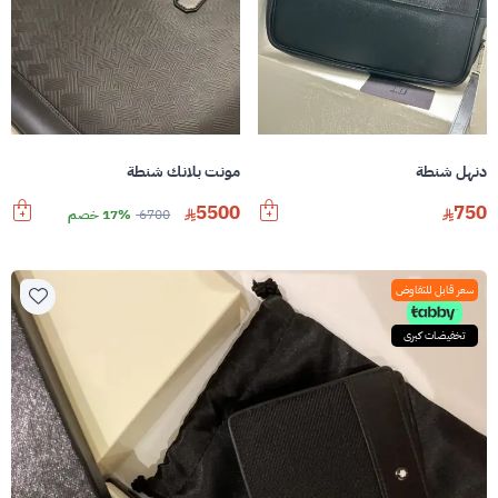
دنهل شنطة
مونت بلانك شنطة
5500
750
6700
17% خصم
سعر قابل للتفاوض
تخفيضات كبرى