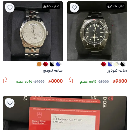
تخفيضات كبرى
تخفيضات كبرى
ساعة تيودور
ساعة تيودور
8000
9600
23000
58% خصم
19000
57% خصم