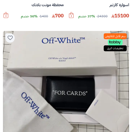
اسوارة كارتير
محفظة مونت بلانك
700
15100
24300
37% خصم
1400
50% خصم
سعر قابل للتفاوض
تخفيضات كبرى