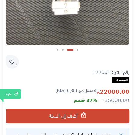
Slide 2 of 4
3
رقم المنتج:
122001
تخفيضات كبرى
22000.00
(لا تشمل ضريبة القيمة المضافة)
متوفر
35000.00
37% خصم
أضف إلى السلة