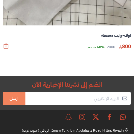
اوف-وايت محفظة
800
2000
60% خصم
انضم إلى نشرتنا الإخبارية الآن
ارسل
Imam Turki bin Abdulaziz Road Hittin, Riyadh, الرياض (جنوب غرب)