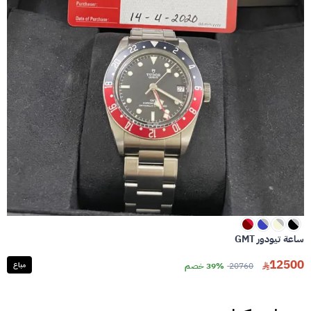
ساعة تيودور GMT
12500
20760
39% خصم
مباع