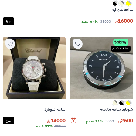
ساعة شوبارد
16000
35000
54% خصم
مباع
تخفيضات كبرى
شوبارد ساعة مكتبية
ساعة شوبارد
14000
2600
9000
71% خصم
مباع
33000
57% خصم