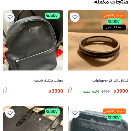
منتجات مكمله
سعر قابل للتفاوض
تخفيضات كبرى
تيفاني اند كو مجوهرات
مونت بلانك شنطة
3500
3900
6700
41% خصم
سعر قابل للتفاوض