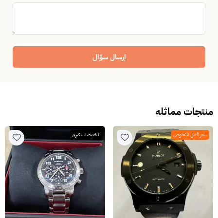
إرسال سؤال
منتجات مماثله
سعر قابل للتفاوض
تخفيضات كبرى