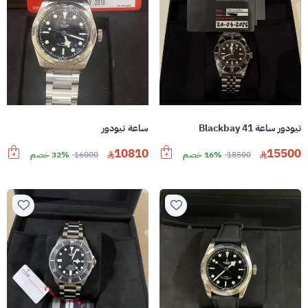
تيودور ساعة Blackbay 41
ساعة تيودور
10810
15500
18500
16% خصم
16000
32% خصم