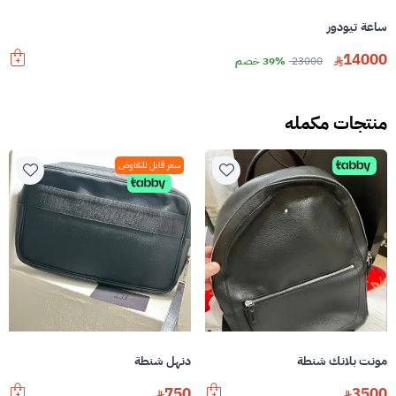
ساعة تيودور
14000
23000
39% خصم
منتجات مكمله
سعر قابل للتفاوض
مونت بلانك شنطة
دنهل شنطة
750
3500