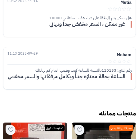
2025-11-14 00:52
Mutia
هل ممكن يتم الموافقة على شراء هذه الساعة ب 10000
غير ممكن ، السعر مخفض جداً ونهائي
2025-09-29 11:13
Moham
رقم المنتج: 110153بالنسبه للساعة كيف وضعها العام كم نهايتك
الساعة بحالة ممتازة جداً وبكامل مرفقاتها والسعر مخفض
منتجات مماثله
سعر قابل للتفاوض
تخفيضات كبرى