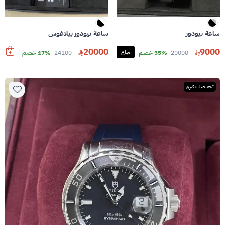
ساعة تيودور
ساعة تيودور بيلاغوس
20000
9000
20000
55% خصم
مباع
24100
17% خصم
تخفيضات كبرى