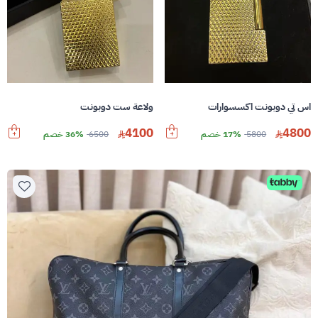
اس تي دوبونت اكسسوارات
ولاعة ست دوبونت
4100
4800
5800
17% خصم
6500
36% خصم