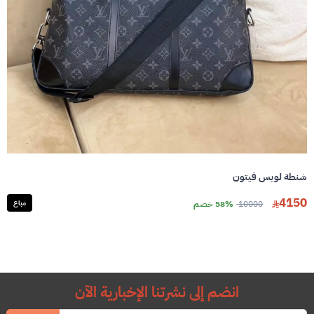
شنطة لويس فيتون
4150
10000
58% خصم
مباع
انضم إلى نشرتنا الإخبارية الآن