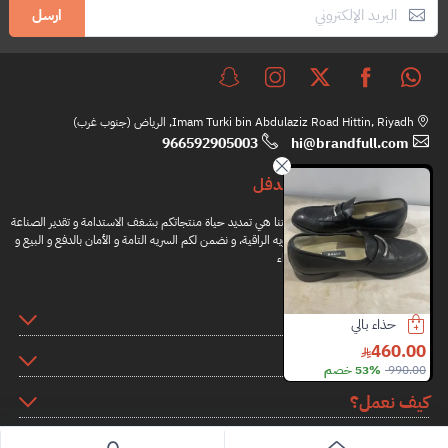
ارسل
Imam Turki bin Abdulaziz Road Hittin, Riyadh, الرياض (جنوب غرب)
966592905003
hi@brandfull.com
براندفل
مهمتنا هي تمديد حياة منتجاتكم بشغف الاستدامة و تقدير الصناعة
اليدويه الراقية، و نضمن لكم السريه التامة و الأمان بالدفع و البيع و
الشراء
المعلومات
شنطة شانيل
شنطة ديور
حذاء بالي
2200.00
8000.00
460.00
روابط اضافية
7000.00
68% خصم
990.00
53% خصم
كيف نعمل؟