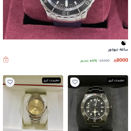
ساعة تيودور
8000
21000
61% خصم
تخفيضات كبرى
تخفيضات كبرى