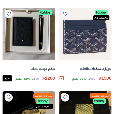
تخفيضات كبرى
جويارد محفظة بطاقات
طقم مونت بلانك
1200
1500
2450
38% خصم
2500
52% خصم
مباع
سعر قابل للتفاوض
سعر قابل للتفاوض
تخفيضات كبرى