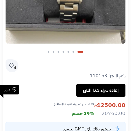
4
رقم المنتج:
110153
مباع
إعادة شراء هذا المنتج
12500.00
(لا تشمل ضريبة القيمة المضافة)
20760.00
39% خصم
تيودور بلاك باي GMT بيبسي