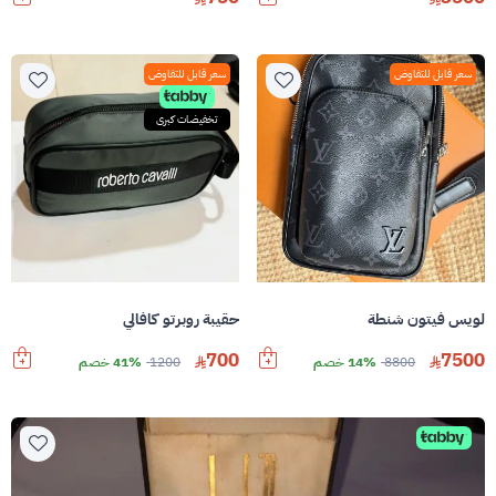
سعر قابل للتفاوض
سعر قابل للتفاوض
تخفيضات كبرى
لويس فيتون شنطة
حقيبة روبرتو كافالي
700
7500
8800
14% خصم
1200
41% خصم