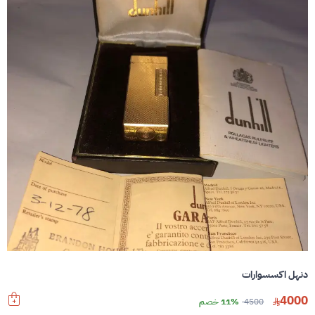
دنهل اكسسوارات
4000
4500
11% خصم