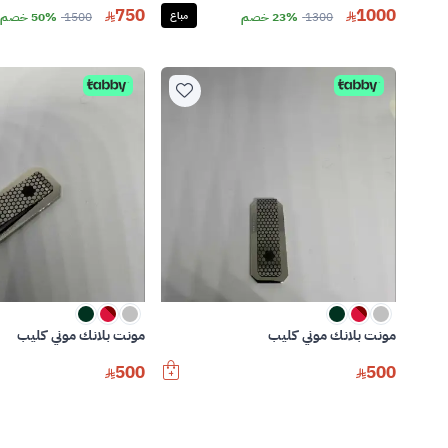
750
1000
1300
23% خصم
مباع
1500
50% خصم
مونت بلانك موني كليب
مونت بلانك موني كليب
500
500