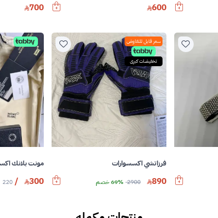
700
600
سعر قابل للتفاوض
تخفيضات كبرى
فرزاتشي اكسسوارات
مونت بلانك اكس
/
300
890
2900
69% خصم
220
منتجات مكمله