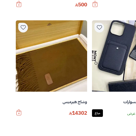
500
سوارات
وشاح هيرميس
14302
عرض
مباع