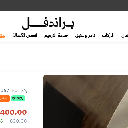
ال
الماركات
نادر و عتيق
خدمة الترميم
فحص الأصالة
بيع 
رقم المنتج:
6067
سعر قابل
400.00
830.00
1%