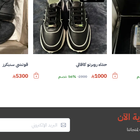
حذاء روبرتو كافالي
قوتشي سنيكرز
5300
1000
2300
56% خصم
ة الآن
منتجاتنا