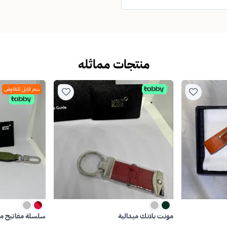
منتجات مماثله
سعر قابل للتفاوض
مونت بلانك ميدالية
سلسلة مفاتيح م