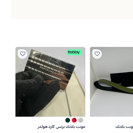
ونت بلانك
مونت بلانك بزنس كارد هولدر