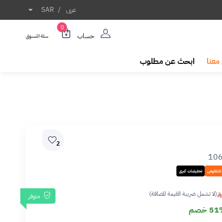
عربى
/
SAR
0
حساب
سلة التسوق
معنا
ابحث عن مطلوب
2
10
 للتفاوض
تخفيضات كبرى
(لا تشمل ضريبة القيمة المضافة)
متوفر
5 خصم