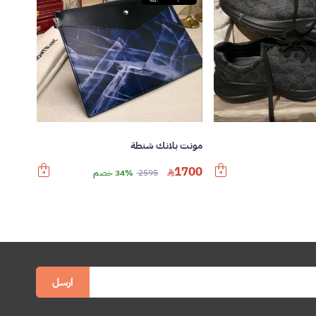
مونت بلانك شنطة
1700
2595
34% خصم
ارسل