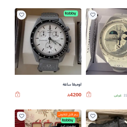
اوميغا ساعة
4200
2
عرض
سعر قابل للتفاوض
تخفيضات كبرى