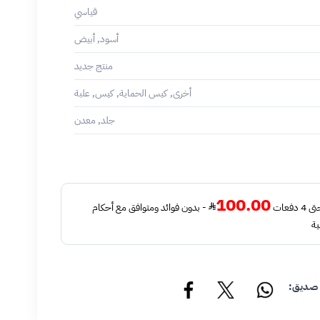
قياسي
أسود, أبيض
منتج جديد
أخرى, كيس الحماية, كيس, علبة
جلد, معدن
100.00
فعات
- بدون فوائد ومتوافق مع أحكام
ية
 صديق: