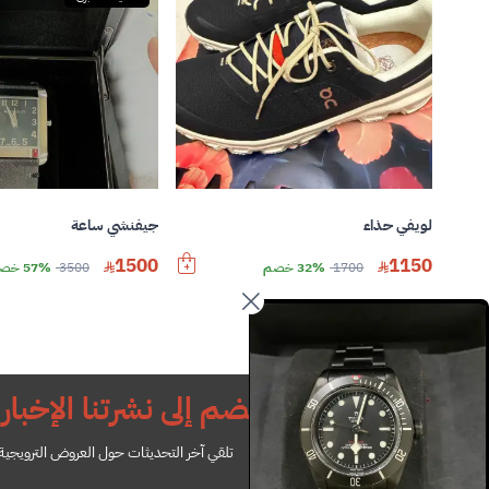
لويفي حذاء
جيفنشي ساعة
1500
1150
1700
32% خصم
3500
57% خصم
انضم إلى نشرتنا الإخباري
تلقي آخر التحديثات حول العروض الترويجية ل