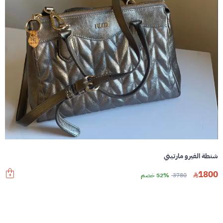
شنطة الفيرو مارتيني
1800
3780
52% خصم