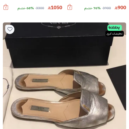
1050
900
3900
76% خصم
3300
68% خصم
تخفيضات كبرى