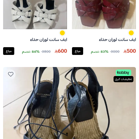
ايف سانت لوران حذاء
ايف سانت لوران حذاء
600
500
3000
83% خصم
مباع
3800
84% خصم
مباع
تخفيضات كبرى