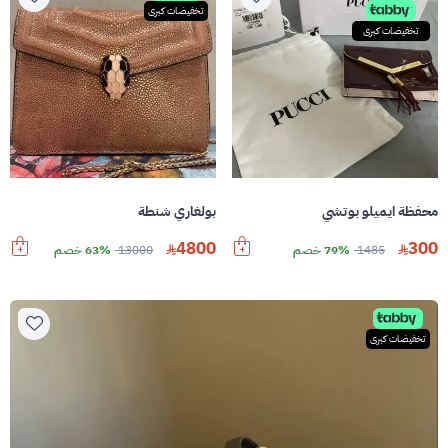
تخفيضات كبرى
تخفيضات كبرى
محفظة ايميلو بوتشي
بولغاري شنطة
4800
300
1485
79% خصم
13000
63% خصم
تخفيضات كبرى