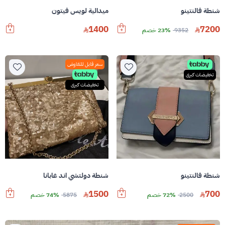
شنطة فالنتينو
ميدالية لويس فيتون
1400
7200
9352
23% خصم
سعر قابل للتفاوض
تخفيضات كبرى
تخفيضات كبرى
شنطة فالنتينو
شنطة دولتشي اند غابانا
1500
700
2500
72% خصم
5875
74% خصم