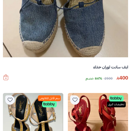
ايف سانت لوران حذاء
400
2500
84% خصم
سعر قابل للتفاوض
تخفيضات كبرى