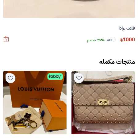
فلات برادا
1000
4000
75% خصم
منتجات مكمله