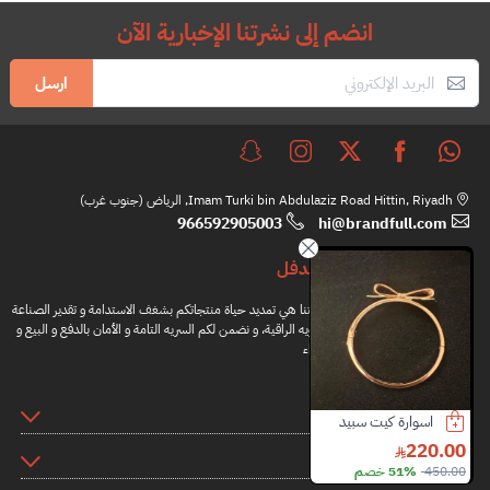
انضم إلى نشرتنا الإخبارية الآن
ارسل
Imam Turki bin Abdulaziz Road Hittin, Riyadh, الرياض (جنوب غرب)
966592905003
hi@brandfull.com
براندفل
مهمتنا هي تمديد حياة منتجاتكم بشغف الاستدامة و تقدير الصناعة
اليدويه الراقية، و نضمن لكم السريه التامة و الأمان بالدفع و البيع و
الشراء
المعلومات
اسوارة كيت سبيد
سلسال كارتير
ساعة نينا ريتشي
2200.00
18000.00
220.00
روابط اضافية
450.00
51% خصم
19200.00
6% خصم