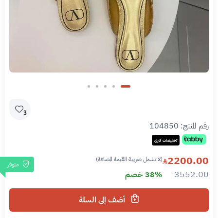
3
رقم المنتج:
104850
تخفيضات كبرى
2200.00
(لا تشمل ضريبة القيمة المضافة)
متوفر
3552.00
38% خصم
أضف إلى السلة