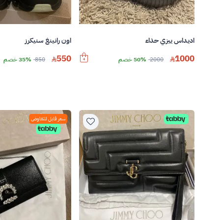
اديداس ييزي حذاء
اون رانينغ سنيكرز
550
1000
2000
50% خصم
850
35% خصم
سعر قابل للتفاوض