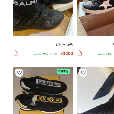
ء
بالمين سنيكرز
1200
29% خصم
2800
57% خصم