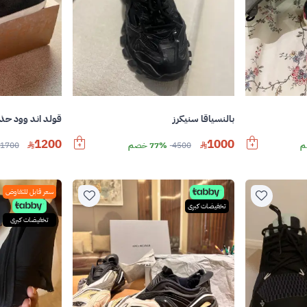
بالنسياقا سنيكرز
قولد اند وود حذا
1200
1000
4500
77% خصم
1700
سعر قابل للتفاوض
تخفيضات كبرى
تخفيضات كبرى