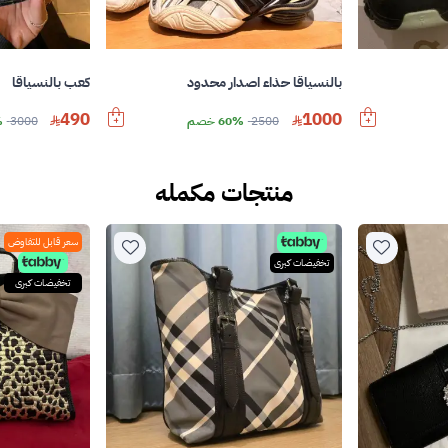
بالنسياقا حذاء اصدار محدود
كعب بالنسياقا
490
1000
2500
60% خصم
3000
%
منتجات مكمله
سعر قابل للتفاوض
تخفيضات كبرى
تخفيضات كبرى