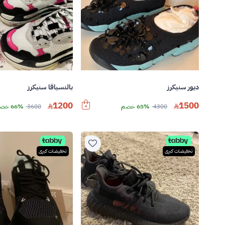
ديور سنيكرز
بالنسياقا سنيكرز
1200
1500
4300
65% خصم
3600
66% خصم
تخفيضات كبرى
تخفيضات كبرى