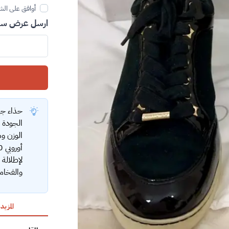
أوافق على الش
ارسل عرض سعر
حذاء جي
الجودة 
الوزن و
لإطلالة 
والفخام
المزيد