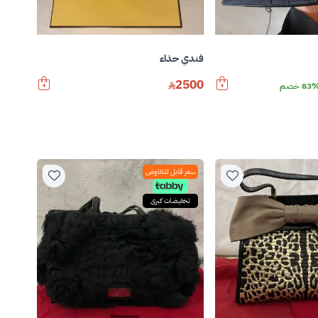
فندي حذاء
2500
83 خصم
سعر قابل للتفاوض
تخفيضات كبرى