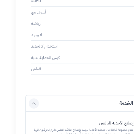
40EU
أسود, بيج
رياضة
لا يوجد
استخدام كالجديد
كيس الحماية, علبة
قماش
الخدمة
إصلاح الأحذية للبالغين
نقدم مجموعة شاملة من خدمات الأحذية لترميم وإصلاح حذائك المفضل يلتزم الحرفيون المهرة