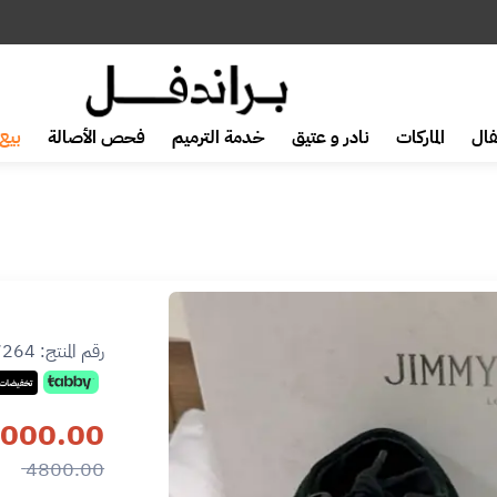
ال
الماركات
نادر و عتيق
خدمة الترميم
فحص الأصالة
بيع 
رقم المنتج:
7264
تخفيضات 
000.00
4800.00