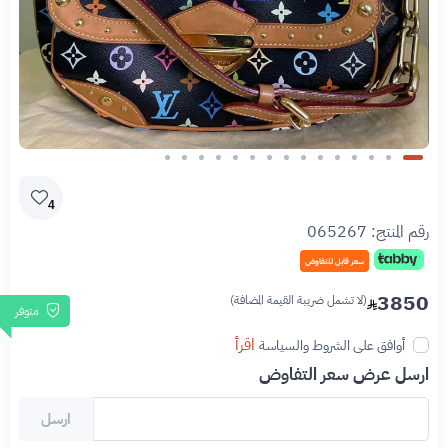
Slide 1 of 15
4
رقم المنتج:
065267
سعر قابل للتفاوض
3850
(لا تشمل ضريبة القيمة المضافة)
متوفر
اقرأ
أوافق على الشروط والسياسة
ارسل عرض سعر التفاوض
ارسل