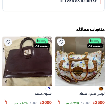
Hi I can do 4300sar
منتجات مماثله
تخفيضات كبرى
تخفيضات كبرى
لويس فيتون شنطة
فيتون شنطة
2000
2500
12000
79% خصم
6000
66% خصم