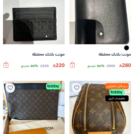
مونت بلانك محفظة
مونت بلانك محفظة
220
280
2000
86% خصم
1100
80% خصم
سعر قابل للتفاوض
تخفيضات كبرى