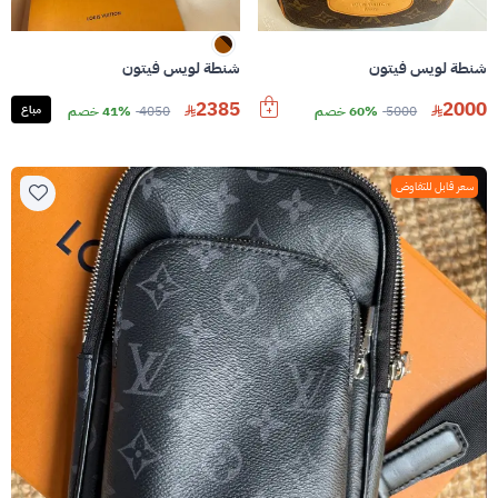
شنطة لويس فيتون
شنطة لويس فيتون
2385
2000
5000
60% خصم
4050
41% خصم
مباع
سعر قابل للتفاوض