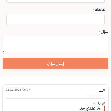
هاتفك
*
سؤال
*
إرسال سؤال
2025-06-07 15:12
Y....
كم نهايتك
ما عندي حد