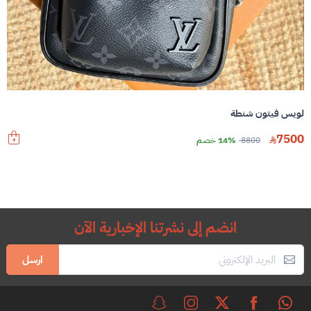
لويس فيتون شنطة
7500
8800
14% خصم
انضم إلى نشرتنا الإخبارية الآن
ارسل