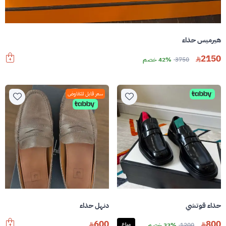
هيرميس حذاء
2150
3750
42% خصم
سعر قابل للتفاوض
حذاء قوتشي
دنهل حذاء
600
800
1200
33% خصم
مباع