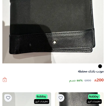
مونت بلانك محفظة
200
1800
88% خصم
تخفيضات كبرى
تخفيضات كبرى