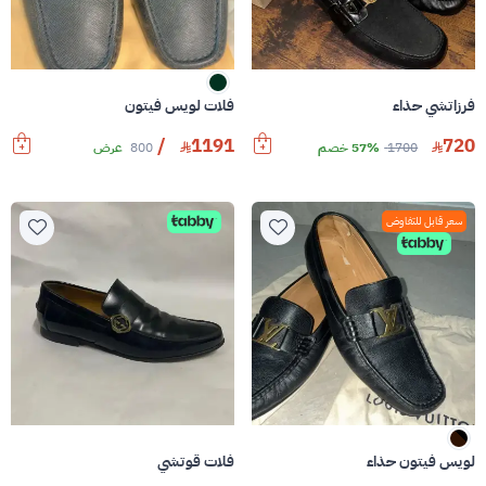
فرزاتشي حذاء
فلات لويس فيتون
/
1191
720
1700
57% خصم
800
عرض
سعر قابل للتفاوض
لويس فيتون حذاء
فلات قوتشي