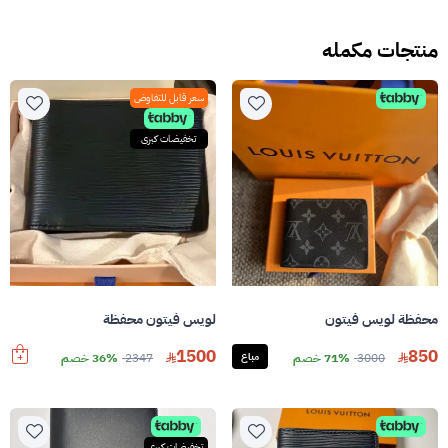
منتجات مكمله
سعر قابل للتفاوض
تخفيضات كبرى
محفظة لويس فيتون
لويس فيتون محفظة
1500
850
3000
71% خصم
مباع
2347
36% خصم
تخفيضات كبرى