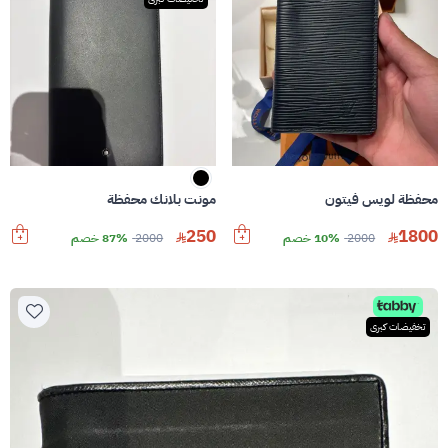
محفظة لويس فيتون
مونت بلانك محفظة
250
1800
2000
10% خصم
2000
87% خصم
تخفيضات كبرى