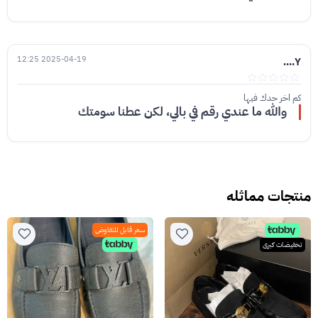
2025-04-19 12:25
Y....
كم اخر حدك فيها
والله ما عندي رقم في بالي، لكن عطنا سومتك
منتجات مماثله
سعر قابل للتفاوض
تخفيضات كبرى