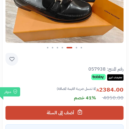
Slide 3 of 7
رقم المنتج:
057938
تخفيضات كبرى
2384.00
(لا تشمل ضريبة القيمة المضافة)
متوفر
4050.00
41% خصم
أضف إلى السلة