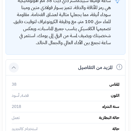
ساعة أوميغا سبيدماستر داي ديت 38 مم الأوتوماتيكية
هي رمز للأناقة والدقة. تتميز بسوار فولاذي متين ومينا
سوداء أنيقة، مما يجعلها مثالية لعشاق الفخامة. مقاومة
للماء حتى 100 متر، مع وظيفة الكرونوغراف لتوقيت دقيق.
تصميمها الكلاسيكي يناسب جميع المناسبات، ويعكس
شخصيتك ويضيف لمسة من الرقي إلى يومك. استثمر في
ساعة تجمع بين الأداء العالي والجمال الخالد.
المزيد من التفاصيل
المقاس
38
اللون
فضة, أسود
سنة الشراء
2018
حالة البطارية
تعمل
حالة
استخدام كالجديد