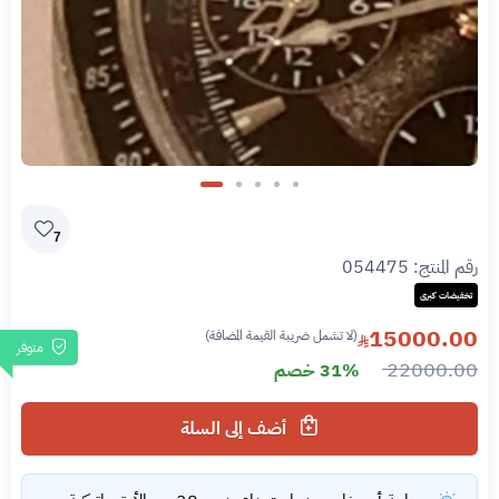
Slide 5 of 5
7
رقم المنتج:
054475
تخفيضات كبرى
15000.00
(لا تشمل ضريبة القيمة المضافة)
متوفر
22000.00
31% خصم
أضف إلى السلة