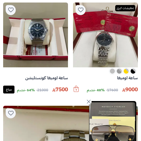
تخفيضات كبرى
ساعة اوميغا
ساعة اوميغا كونستليشن
7500
9000
17600
48% خصم
21000
64% خصم
مباع
تخفيضات كبرى