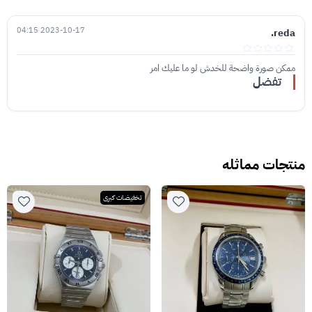
2023-10-17 04:15
reda.
ممكن صورة واضحة للخدش لو ما عليك امر
تفضل
منتجات مماثله
تخفيضات كبرى