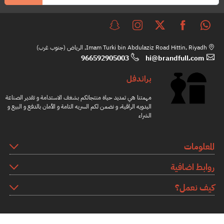
Imam Turki bin Abdulaziz Road Hittin, Riyadh, الرياض (جنوب غرب)
966592905003
hi@brandfull.com
براندفل
مهمتنا هي تمديد حياة منتجاتكم بشغف الاستدامة و تقدير الصناعة
اليدويه الراقية، و نضمن لكم السريه التامة و الأمان بالدفع و البيع و
الشراء
المعلومات
روابط اضافية
كيف نعمل؟