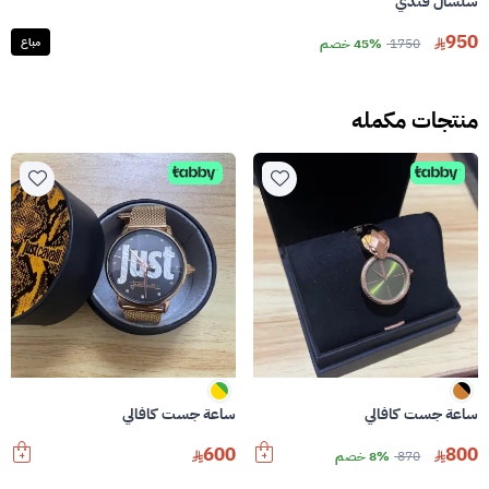
سلسال فندي
950
1750
45% خصم
مباع
منتجات مكمله
ساعة جست كافالي
ساعة جست كافالي
600
800
870
8% خصم