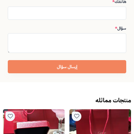
هاتفك
*
سؤال
*
إرسال سؤال
منتجات مماثله