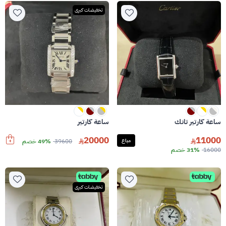
تخفيضات كبرى
ساعة كارتير تانك
ساعة كارتير
20000
11000
مباع
39600
49% خصم
16000
31% خصم
تخفيضات كبرى