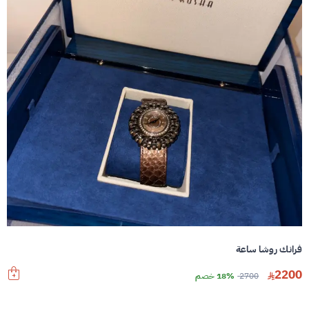
فرانك روشا ساعة
2200
2700
18% خصم