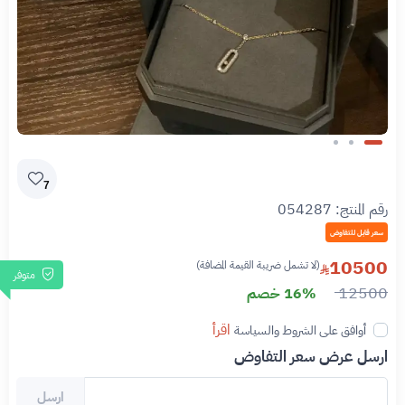
Slide 1 of 3
7
رقم المنتج:
054287
سعر قابل للتفاوض
10500
(لا تشمل ضريبة القيمة المضافة)
متوفر
12500
16% خصم
اقرأ
أوافق على الشروط والسياسة
ارسل عرض سعر التفاوض
ارسل