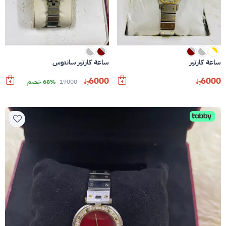
ساعة كارتير
ساعة كارتير سانتوس
6000
6000
19000
68% خصم