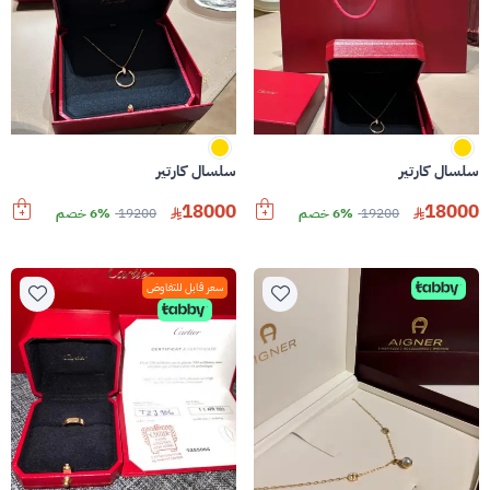
سلسال كارتير
سلسال كارتير
18000
18000
19200
6% خصم
19200
6% خصم
سعر قابل للتفاوض