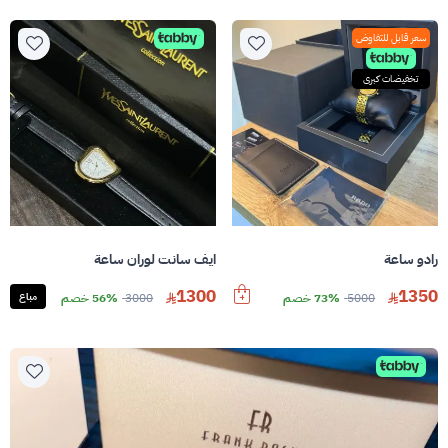
سعر قابل للتفاوض
تخفيضات كبرى
رادو ساعة
ايف سانت لوران ساعة
1300
1350
5000
73% خصم
3000
56% خصم
مباع