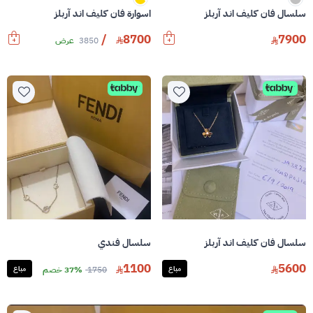
اسوارة فان كليف اند آربلز
سلسال فان كليف اند آربلز
/
8700
7900
3850
عرض
سلسال فان كليف اند آربلز
سلسال فندي
1100
5600
مباع
1750
37% خصم
مباع