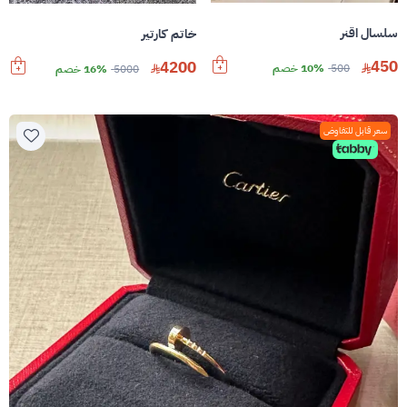
سلسال اقنر
خاتم كارتير
450
4200
500
10% خصم
5000
16% خصم
سعر قابل للتفاوض