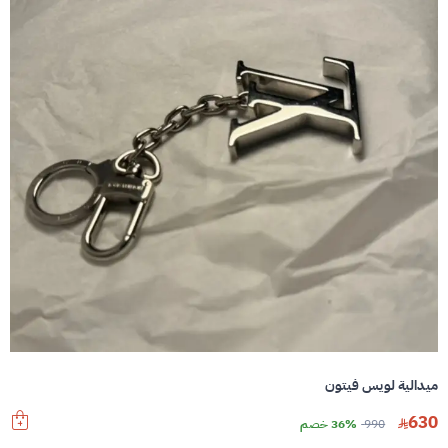
ميدالية لويس فيتون
630
990
36% خصم