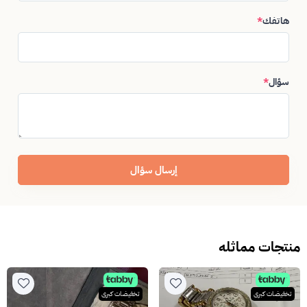
هاتفك
*
سؤال
*
إرسال سؤال
منتجات مماثله
تخفيضات كبرى
تخفيضات كبرى