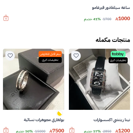
ساعة سيلفادور فيرغامو
1000
1700
41% خصم
منتجات مكمله
سعر قابل للتفاوض
تخفيضات كبرى
تخفيضات كبرى
نينا ريتشي اكسسوارات
بولغاري مجوهرات نسائية
7500
1200
2850
57% خصم
15000
50% خصم