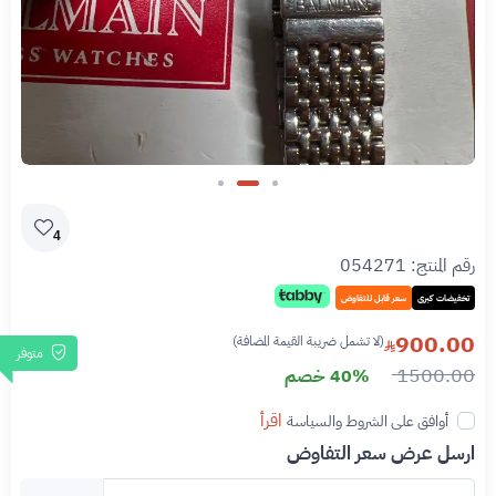
Slide 2 of 3
4
رقم المنتج:
054271
تخفيضات كبرى
سعر قابل للتفاوض
900.00
(لا تشمل ضريبة القيمة المضافة)
متوفر
1500.00
40% خصم
اقرأ
أوافق على الشروط والسياسة
ارسل عرض سعر التفاوض