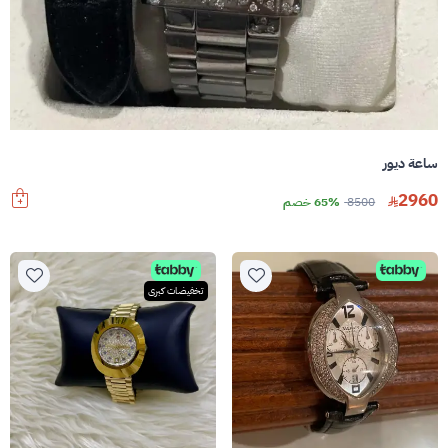
ساعة ديور
2960
8500
65% خصم
تخفيضات كبرى