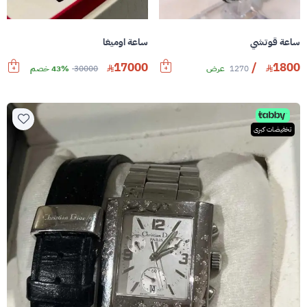
ساعة قوتشي
ساعة اوميغا
17000
/
1800
1270
عرض
30000
43% خصم
تخفيضات كبرى