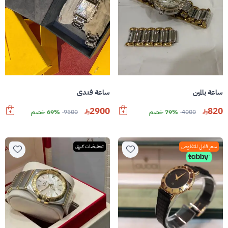
ساعة بالمين
ساعة فندي
2900
820
4000
79% خصم
9500
69% خصم
سعر قابل للتفاوض
تخفيضات كبرى