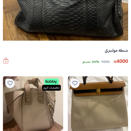
شنطة مولبيري
4000
9000
55% خصم
تخفيضات كبرى