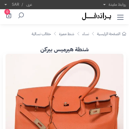
روابط مفيدة
عربى
/
SAR
0
الصفحة الرئيسية
نساء
شنط مميزة
حقائب نسائية
شنطة هيرميس بيركن