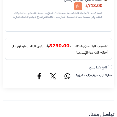
713.00
خدمة فحص الأصالة لدينا متخصصة للمساعدة في التحقق من صحة المنتجات و أصالة الماركات
العالمية وهي مصممة لحماية العلامات التجارية من التقليد الغير المصرح به وانتهاك الملكية الفكرية
نحن نستخدم تقنيات مختلفة للتأكد من أن المنتجات التي تحمل اسم العلامة التجارية أو شعارها
أصلية وليست مقلدة أو غير مصرح بها - نتائج الفحص قد تكون أصليه او غير اصليه او لايمكن تأكيد
أصالة القطعه وتعني غير أصليه - قبل طلب الخدمه يرجى التحقق من وجود رقم تسلسلي داخلي
في القطعه
8250.00
تقسيم طلبك حتى 4 دفعات
- بدون فوائد ومتوافق مع
أحكام الشريعة الإسلامية
اتبع هذا المنتج
شارك الموضوع مع صديق:
تواصل معنا.