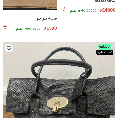
شنطة ميو ميو
14000
17000
17% خصم
حقيبة ميو ميو
1500
6500
76% خصم
تخفيضات كبرى