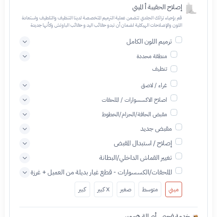
إصلاح الحقيبة أ الميني
قم بإحياء تراثك الجلدي تتضمن عملية الترميم المتخصصة لدينا التنظيف والتلطيف واستعادة
اللون والإصلاحات الهيكلية لضمان أن تبدو حقائب اليد و حقائب الباوتش وكأنها جديدة
ترميم اللون الكامل
منطقة محددة
تنظيف
غراء / لاصق
اصلاح الاكسسوارات / الملحقات
مقبض الحافة/الحزام/الخطوط
مقبض جديد
إصلاح / استبدال المقبض
تغيير القماش الداخلي/البطانة
الملحقات/الكسسوارات - قطع غيار بديلة من العميل + غرزة
ميني
متوسط
صغير
X كبير
كبير
خدمة فحص أصالة هيرميس