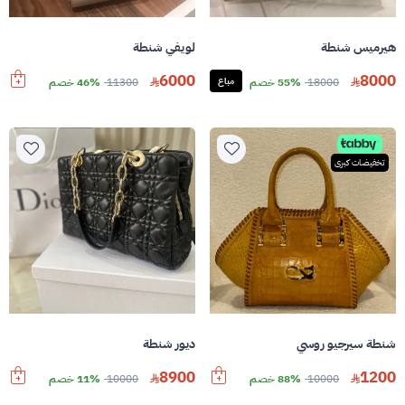
هيرميس شنطة
لويفي شنطة
6000
8000
18000
55% خصم
مباع
11300
46% خصم
تخفيضات كبرى
شنطة سيرجيو روسي
ديور شنطة
8900
1200
10000
88% خصم
10000
11% خصم