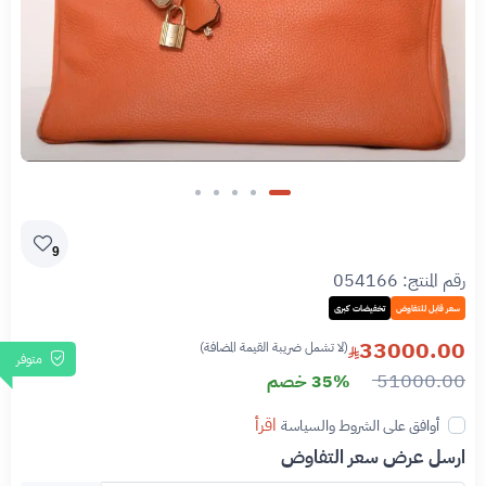
9
رقم المنتج:
054166
سعر قابل للتفاوض
تخفيضات كبرى
33000.00
(لا تشمل ضريبة القيمة المضافة)
متوفر
51000.00
35% خصم
اقرأ
أوافق على الشروط والسياسة
ارسل عرض سعر التفاوض