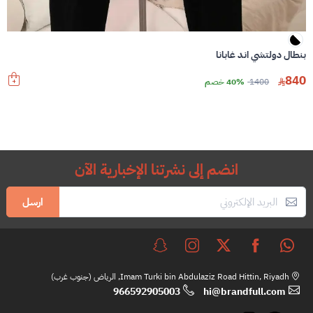
بنطال دولتشي اند غابانا
840
1400
40% خصم
انضم إلى نشرتنا الإخبارية الآن
ارسل
Imam Turki bin Abdulaziz Road Hittin, Riyadh, الرياض (جنوب غرب)
966592905003
hi@brandfull.com