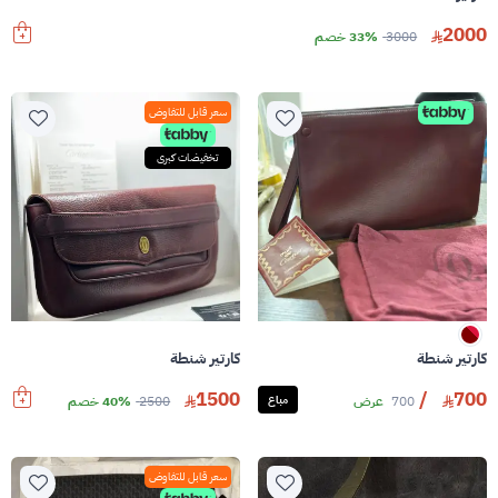
2000
3000
33% خصم
سعر قابل للتفاوض
تخفيضات كبرى
كارتير شنطة
كارتير شنطة
1500
/
700
700
عرض
مباع
2500
40% خصم
سعر قابل للتفاوض