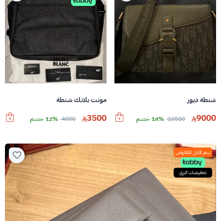
شنطة ديور
مونت بلانك شنطة
3500
9000
10500
14% خصم
4000
12% خصم
سعر قابل للتفاوض
تخفيضات كبرى