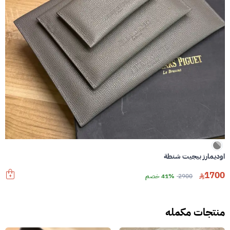
اوديمارز بيجيت شنطة
1700
2900
41% خصم
منتجات مكمله