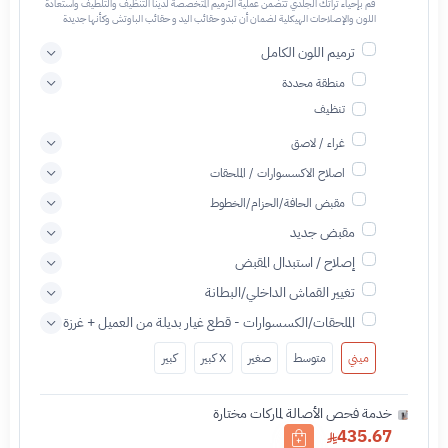
قم بإحياء تراثك الجلدي تتضمن عملية الترميم المتخصصة لدينا التنظيف والتلطيف واستعادة
اللون والإصلاحات الهيكلية لضمان أن تبدو حقائب اليد و حقائب الباوتش وكأنها جديدة
ترميم اللون الكامل
منطقة محددة
تنظيف
غراء / لاصق
اصلاح الاكسسوارات / الملحقات
مقبض الحافة/الحزام/الخطوط
مقبض جديد
إصلاح / استبدال المقبض
تغيير القماش الداخلي/البطانة
الملحقات/الكسسوارات - قطع غيار بديلة من العميل + غرزة
ميني
متوسط
صغير
X كبير
كبير
خدمة فحص الأصالة لماركات مختارة
435.67