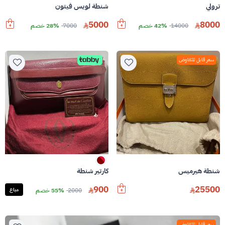
ترولي
شنطة لويس فيتون
5000
8000
14000
42% خصم
7000
28% خصم
سعر قابل للتفاوض
شنطة هيرميس
كارتير شنطة
900
25500
2000
55% خصم
مباع
سعر قابل للتفاوض