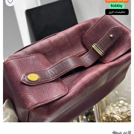
تخفيضات كبرى
كارتير شنطة