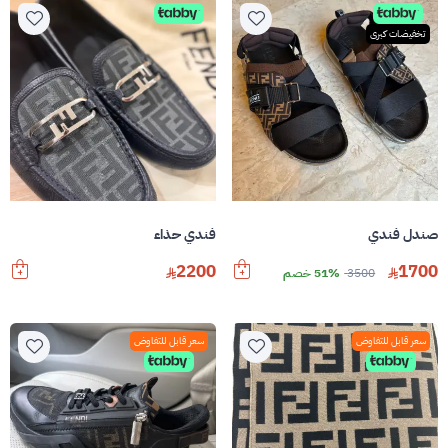
تخفيضات كبرى
صندل فندي
فندي حذاء
2200
1700
3500
51% خصم
سعر قابل للتفاوض
سعر قابل للتفاوض