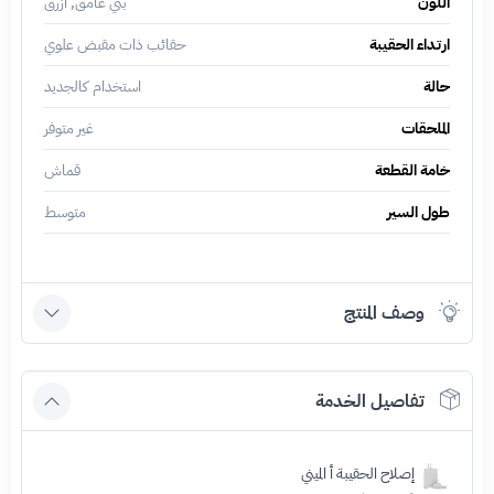
اللون
بني غامق, أزرق
ارتداء الحقيبة
حقائب ذات مقبض علوي
حالة
استخدام كالجديد
الملحقات
غير متوفر
خامة القطعة
قماش
طول السير
متوسط
وصف المنتج
تفاصيل الخدمة
إصلاح الحقيبة أ الميني