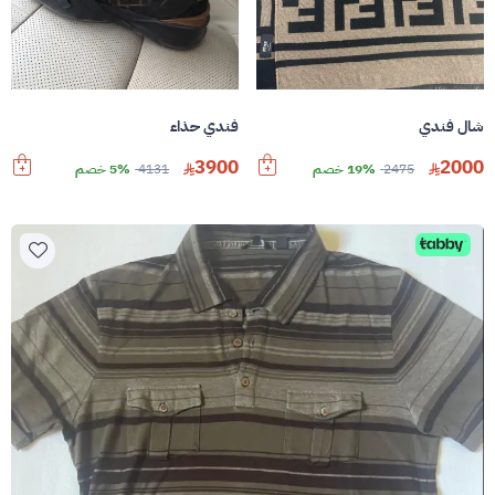
شال فندي
فندي حذاء
3900
2000
2475
19% خصم
4131
5% خصم