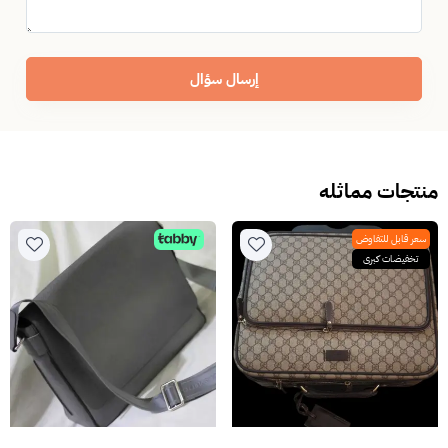
إرسال سؤال
منتجات مماثله
سعر قابل للتفاوض
تخفيضات كبرى