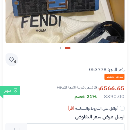
Slide 1 of 2
4
رقم المنتج:
053778
سعر قابل للتفاوض
6566.65
(لا تشمل ضريبة القيمة المضافة)
متوفر
8390.00
21% خصم
اقرأ
أوافق على الشروط والسياسة
ارسل عرض سعر التفاوض
ارسل