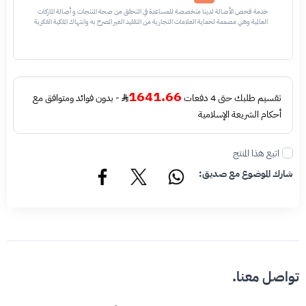
خدمة فحص الأصالة لدينا متخصصة للمساعدة في التحقق من صحة المنتجات و أصالة الماركات
العالمية وهي مصممة لحماية العلامات التجارية من التقليد الغير المصرح به وانتهاك الملكية الفكرية
نحن نستخدم تقنيات مختلفة للتأكد من أن المنتجات التي تحمل اسم العلامة التجارية أو شعارها
أصلية وليست مقلدة أو غير مصرح بها - نتائج الفحص قد تكون أصليه او غير اصليه او لايمكن تأكيد
أصالة القطعه وتعني غير أصليه - قبل طلب الخدمه يرجى التحقق من وجود رقم تسلسلي داخلي
في القطعه
1641.66
تقسيم طلبك حتى 4 دفعات
- بدون فوائد ومتوافق مع
أحكام الشريعة الإسلامية
اتبع هذا المنتج
شارك الموضوع مع صديق:
تواصل معنا.