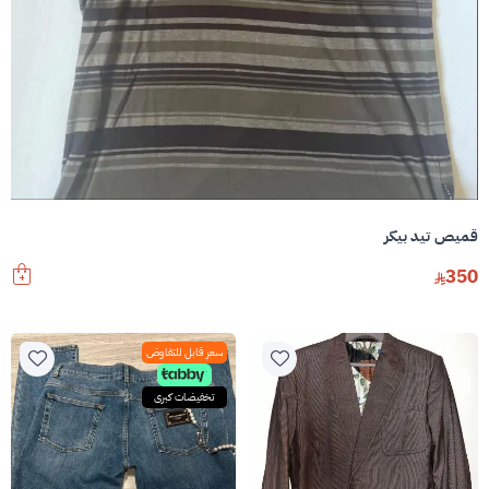
قميص تيد بيكر
350
سعر قابل للتفاوض
تخفيضات كبرى