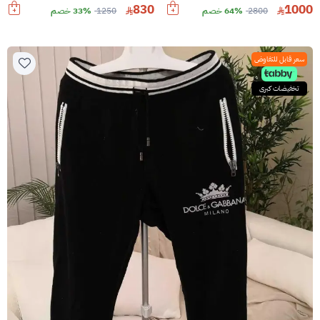
830
1000
2800
64% خصم
1250
33% خصم
سعر قابل للتفاوض
تخفيضات كبرى