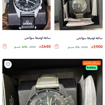
ساعة اوميغا سواتش
ساعة اوميغا سواتش
1640
1900
2000
18% خصم
2000
5% خصم
سعر قابل للتفاوض