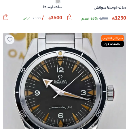
ساعة اوميغا
ساعة اوميغا سواتش
/
3500
1250
2300
عرض
1500
16% خصم
سعر قابل للتفاوض
تخفيضات كبرى