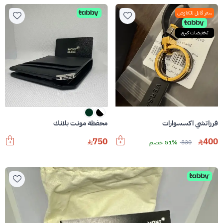
سعر قابل للتفاوض
تخفيضات كبرى
فرزاتشي اكسسوارات
محفظة مونت بلانك
750
400
830
51% خصم