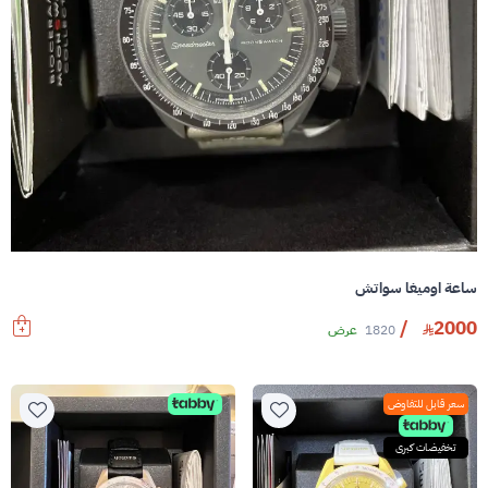
ساعة اوميغا سواتش
/
2000
1820
عرض
سعر قابل للتفاوض
تخفيضات كبرى