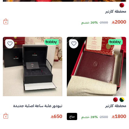
محفظة كارتير
2000
2500
20% خصم
محفظة كارتير
تيودور علبة ساعة اصلية جديدة
650
1800
2500
28% خصم
مباع