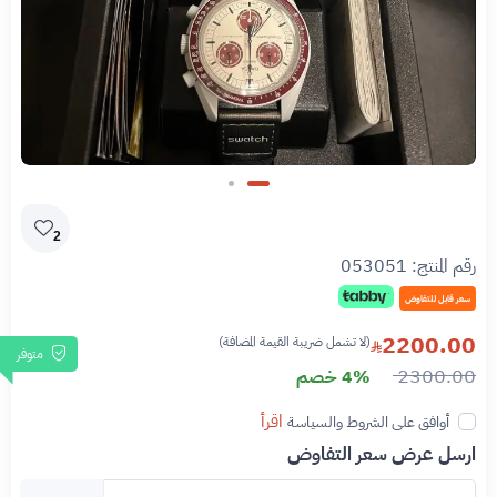
Slide 1 of 2
2
رقم المنتج:
053051
سعر قابل للتفاوض
2200.00
(لا تشمل ضريبة القيمة المضافة)
متوفر
2300.00
4% خصم
اقرأ
أوافق على الشروط والسياسة
ارسل عرض سعر التفاوض