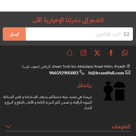
انضم إلى نشرتنا الإخبارية الآن
ارسل
Imam Turki bin Abdulaziz Road Hittin, Riyadh, الرياض (جنوب غرب)
966592905003
hi@brandfull.com
براندفل
مهمتنا هي تمديد حياة منتجاتكم بشغف الاستدامة و تقدير الصناعة
اليدويه الراقية، و نضمن لكم السريه التامة و الأمان بالدفع و البيع و
الشراء
المعلومات