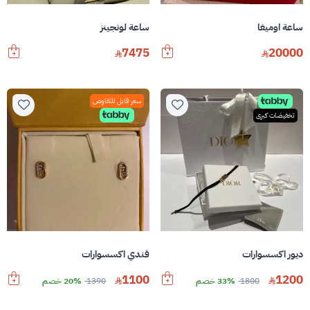
ساعة اوميغا
ساعة لونجينز
7475
20000
سعر قابل للتفاوض
تخفيضات كبرى
ديور اكسسوارات
فندي اكسسوارات
1100
1200
1800
33% خصم
1390
20% خصم