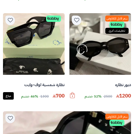
سعر قابل للتفاوض
تخفيضات كبرى
ديور نظاره
نظارة شمسية اوف-وايت
700
1200
2500
52% خصم
1300
46% خصم
مباع
سعر قابل للتفاوض