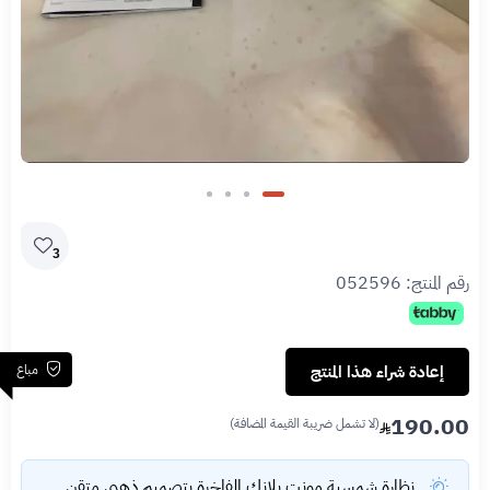
3
رقم المنتج:
052596
مباع
إعادة شراء هذا المنتج
190.00
(لا تشمل ضريبة القيمة المضافة)
نظارة شمسية مونت بلانك الفاخرة بتصميم ذهبي متقن