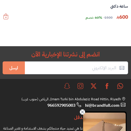
ساعة دكني
600
1500
60% خصم
انضم إلى نشرتنا الإخبارية الآن
ارسل
Imam Turki bin Abdulaziz Road Hittin, Riyadh, الرياض (جنوب غرب)
966592905003
hi@brandfull.com
براندفل
مهمتنا هي تمديد حياة منتجاتكم بشغف الاستدامة و تقدير الصناعة