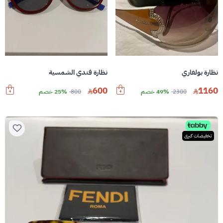
نظارة بولغاري
نظارة فندي الشمسية
600
1160
2300
49% خصم
800
25% خصم
تخفيضات كبرى