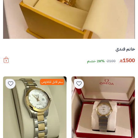
خاتم فندي
1500
2100
28% خصم
سعر قابل للتفاوض