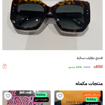
فندي نظارات نسائية
850
2200
61% خصم
منتجات مكمله
سعر قابل للتفاوض
تخفيضات كبرى
تخفيضات كبرى