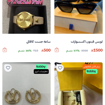
لويس فيتون اكسسوارات
ساعة جست كافالي
500
1500
3500
57% خصم
715
30% خصم
سعر قابل للتفاوض
تخفيضات كبرى