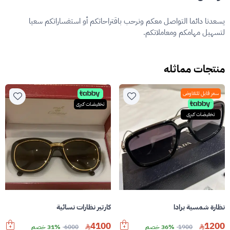
يسعدنا دائما التواصل معكم ونرحب باقتراحاتكم أو استفساراتكم سعيا
لتسهيل مهامكم ومعاملاتكم.
منتجات مماثله
سعر قابل للتفاوض
تخفيضات كبرى
تخفيضات كبرى
نظارة شمسية برادا
كارتير نظارات نسائية
4100
1200
1900
36% خصم
6000
31% خصم