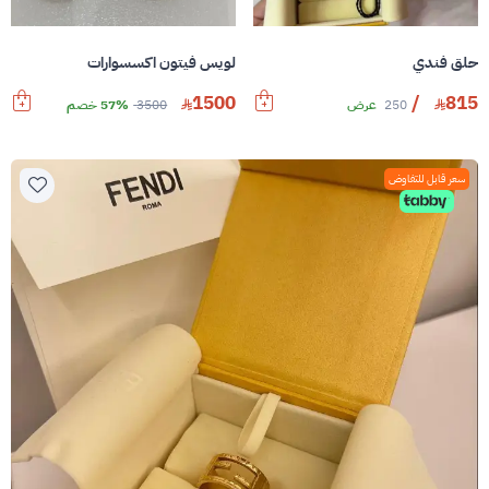
حلق فندي
لويس فيتون اكسسوارات
1500
/
815
250
عرض
3500
57% خصم
سعر قابل للتفاوض