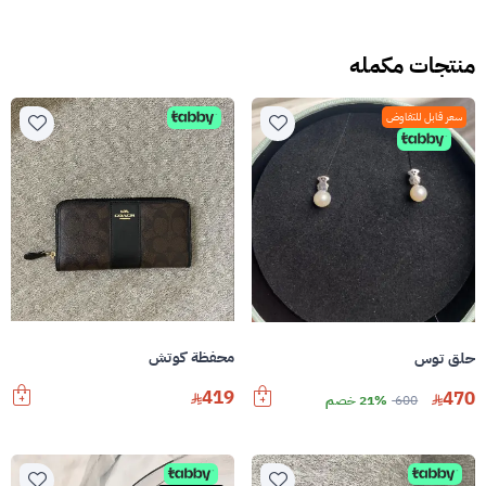
منتجات مكمله
سعر قابل للتفاوض
محفظة كوتش
حلق توس
419
470
600
21% خصم