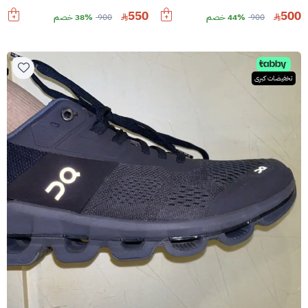
550
500
900
44% خصم
900
38% خصم
تخفيضات كبرى