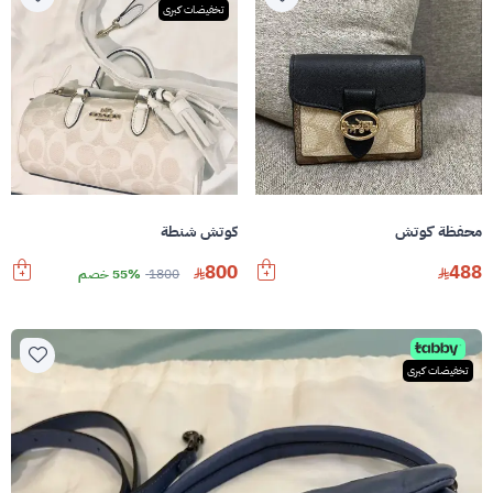
تخفيضات كبرى
محفظة كوتش
كوتش شنطة
800
488
1800
55% خصم
تخفيضات كبرى