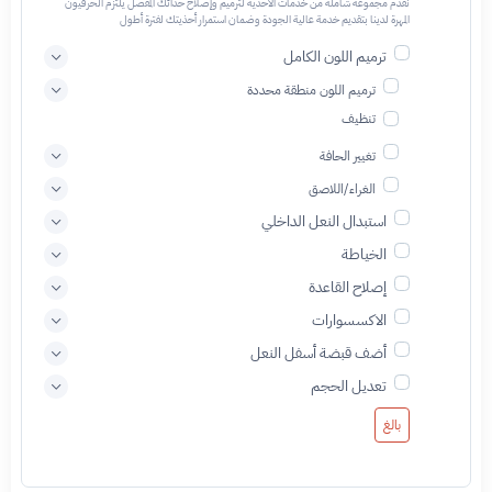
نقدم مجموعة شاملة من خدمات الأحذية لترميم وإصلاح حذائك المفضل يلتزم الحرفيون
المهرة لدينا بتقديم خدمة عالية الجودة وضمان استمرار أحذيتك لفترة أطول
ترميم اللون الكامل
ترميم اللون منطقة محددة
تنظيف
تغيير الحافة
الغراء/اللاصق
استبدال النعل الداخلي
الخياطة
إصلاح القاعدة
الاكسسوارات
أضف قبضة أسفل النعل
تعديل الحجم
بالغ