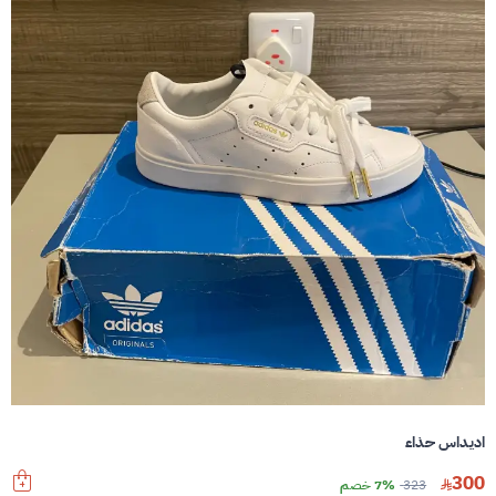
اديداس حذاء
300
323
7% خصم