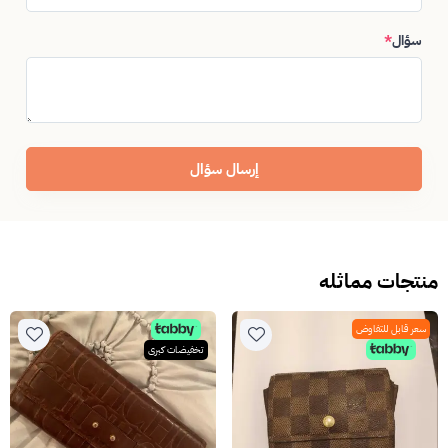
سؤال
*
إرسال سؤال
منتجات مماثله
سعر قابل للتفاوض
تخفيضات كبرى