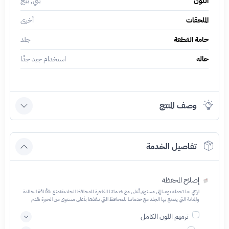
اللون
بني, بيج
الملحقات
أخرى
خامة القطعة
جلد
حالة
استخدام جيد جدًا
وصف المنتج
تفاصيل الخدمة
إصلاح المحفظة
ارتقِ بما تحمله يوميا إلى مستوى أعلى مع خدماتنا الفاخرة للمحافظ الجلديةتمتع بالأناقة الخالدة
والمتانة التي يتمتع بها الجلد مع خدماتنا للمحافظ التي ننفذها بأعلى مستوى من الخبرة نقدم
مجموعة من الخيارات لتناسب أسلوبك واحتياجاتك الفريدة، حوّل ما تحمله يوميا إلى قطعة مميزة
مع خدمة المحافظ الجلدية المصممة خصيصًا لك نحن متخصصون في صناعة محافظ جلدية
ترميم اللون الكامل
مصممة بشكل رائع ومصنوعة يدويًا وفقًا لتفضيلاتك الفريدة