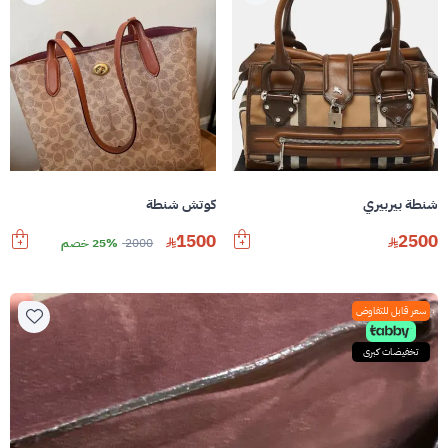
شنطة بيربيري
كوتش شنطة
1500
2500
2000
25% خصم
سعر قابل للتفاوض
تخفيضات كبرى