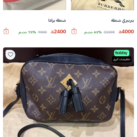
بيربيري شنطة
شنطة برادا
2400
4000
11000
63% خصم
9000
73% خصم
تخفيضات كبرى