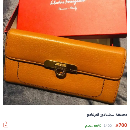
محفظة سيلفادور فيرغامو
700
1400
50% خصم