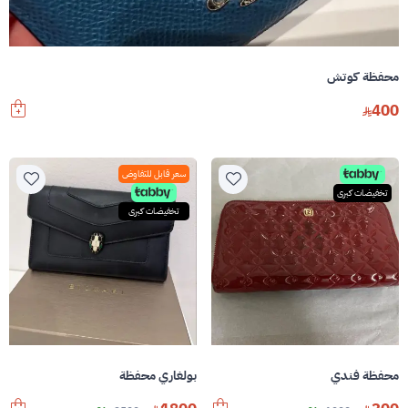
محفظة كوتش
400
سعر قابل للتفاوض
تخفيضات كبرى
تخفيضات كبرى
محفظة فندي
بولغاري محفظة