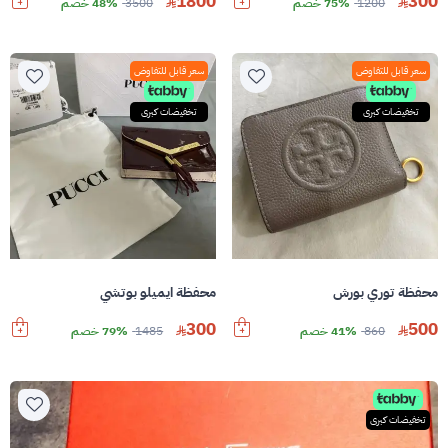
1800
300
1200
75% خصم
3500
48% خصم
سعر قابل للتفاوض
سعر قابل للتفاوض
تخفيضات كبرى
تخفيضات كبرى
محفظة توري بورش
محفظة ايميلو بوتشي
300
500
860
41% خصم
1485
79% خصم
تخفيضات كبرى