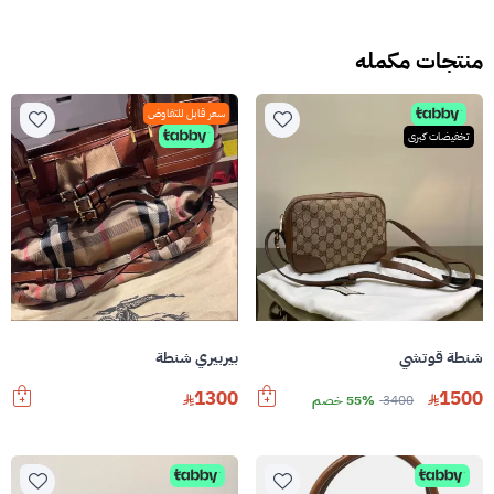
منتجات مكمله
سعر قابل للتفاوض
تخفيضات كبرى
شنطة قوتشي
بيربيري شنطة
1300
1500
3400
55% خصم