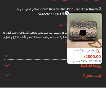
Imam Turki bin Abdulaziz Road Hittin, Riyadh, الرياض (جنوب غرب)
966592905003
hi@brandfull.com
براندفل
مهمتنا هي تمديد حياة منتجاتكم بشغف الاستدامة و تقدير الصناعة
اليدويه الراقية، و نضمن لكم السريه التامة و الأمان بالدفع و البيع و
الشراء
 شنطة
حقيبة غوتشي
حذاء لورو بيانا
المعلومات
2100.00
2390.00
1250.00
م
4000.00
40% خصم
3200.00
34% خصم
روابط اضافية
كيف نعمل؟