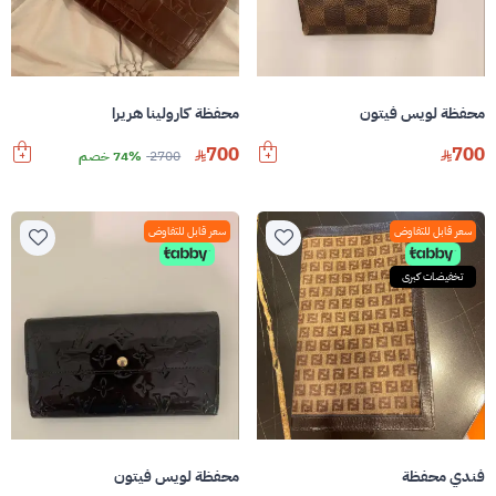
محفظة لويس فيتون
محفظة كارولينا هريرا
700
700
2700
74% خصم
سعر قابل للتفاوض
سعر قابل للتفاوض
تخفيضات كبرى
فندي محفظة
محفظة لويس فيتون