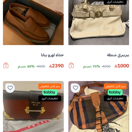
تخفيضات كبرى
بيربيري شنطة
حذاء لورو بيانا
2390
1000
4000
75% خصم
4000
40% خصم
سعر قابل للتفاوض
سعر قابل للتفاوض
تخفيضات كبرى
تخفيضات كبرى