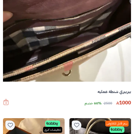
بيربيري شنطة عمليه
1000
2500
60% خصم
سعر قابل للتفاوض
تخفيضات كبرى