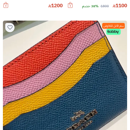
1200
1100
1800
38% خصم
سعر قابل للتفاوض