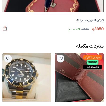
كارتير قلم رودستر 4D
3850
4000
3% خصم
منتجات مكمله
سعر قابل للتفاوض
تخفيضات كبرى