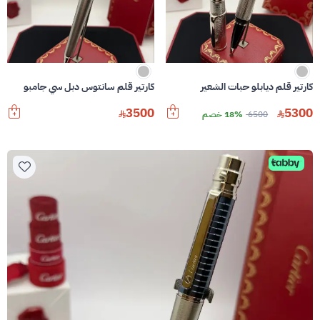
كارتير قلم ديابلو حبات الشعير
كارتير قلم سانتوس دبل سي جامبو
3500
5300
6500
18% خصم