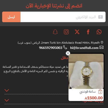
انضم إلى نشرتنا الإخبارية الآن
ارسل
Imam Turki bin Abdulaziz Road Hittin, Riyadh, الرياض (جنوب غرب)
966592905003
hi@brandfull.com
براندفل
مهمتنا هي تمديد حياة منتجاتكم بشغف الاستدامة و تقدير الصناعة
اليدويه الراقية، و نضمن لكم السريه التامة و الأمان بالدفع و البيع و
الشراء
المعلومات
ساعة قوتشي
كارتير قلم سانتوس
ساعة كارتير
0.00
6000.00
1200.00
150
روابط اضافية
00.00