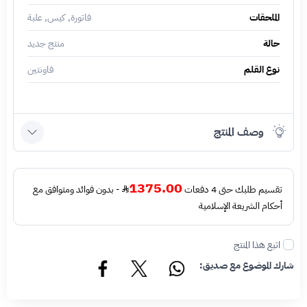
الملحقات
فاتورة, كيس, علبة
حالة
منتج جديد
نوع القلم
فاونتين
وصف المنتج
1375.00
تقسيم طلبك حتى 4 دفعات
- بدون فوائد ومتوافق مع
أحكام الشريعة الإسلامية
اتبع هذا المنتج
شارك الموضوع مع صديق: