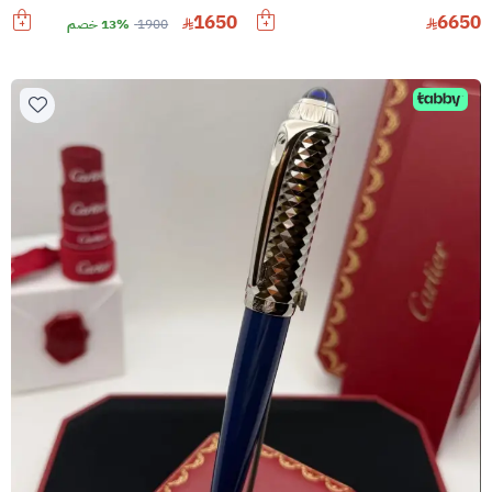
1650
6650
1900
13% خصم