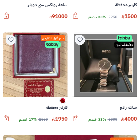
كارتير محفظة
ساعة رولكس سي دويلر
91000
1500
2250
33% خصم
سعر قابل للتفاوض
تخفيضات كبرى
ساعة رادو
كارتير محفظة
1950
4000
6000
33% خصم
2350
17% خصم