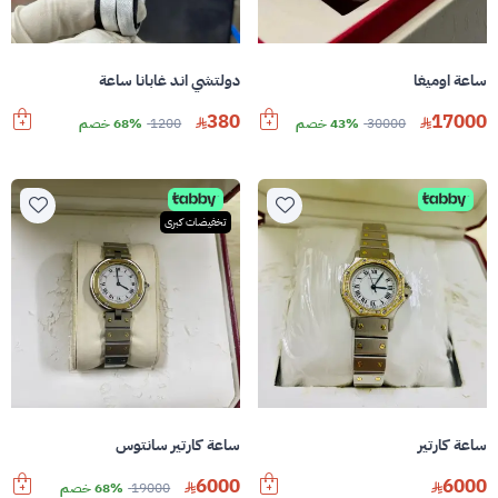
ساعة اوميغا
دولتشي اند غابانا ساعة
380
17000
30000
43% خصم
1200
68% خصم
تخفيضات كبرى
ساعة كارتير
ساعة كارتير سانتوس
6000
6000
19000
68% خصم