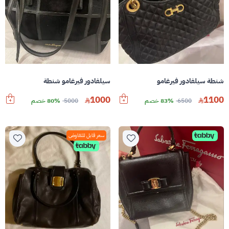
شنطة سيلفادور فيرغامو
سيلفادور فيرغامو شنطة
1000
1100
6500
83% خصم
5000
80% خصم
سعر قابل للتفاوض