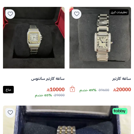
تخفيضات كبرى
ساعة كارتير
ساعة كارتير سانتوس
10000
20000
39600
49% خصم
مباع
29000
65% خصم