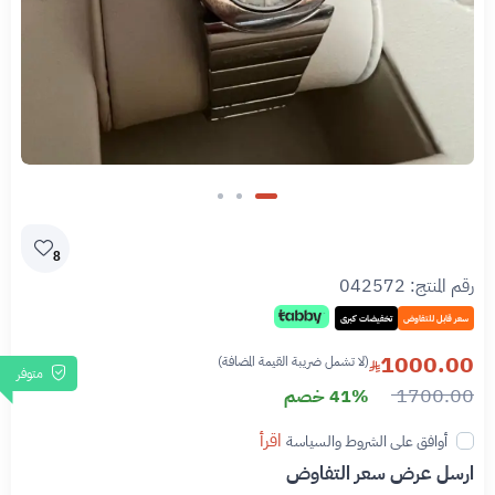
8
رقم المنتج:
042572
سعر قابل للتفاوض
تخفيضات كبرى
1000.00
(لا تشمل ضريبة القيمة المضافة)
متوفر
1700.00
41% خصم
اقرأ
أوافق على الشروط والسياسة
ارسل عرض سعر التفاوض