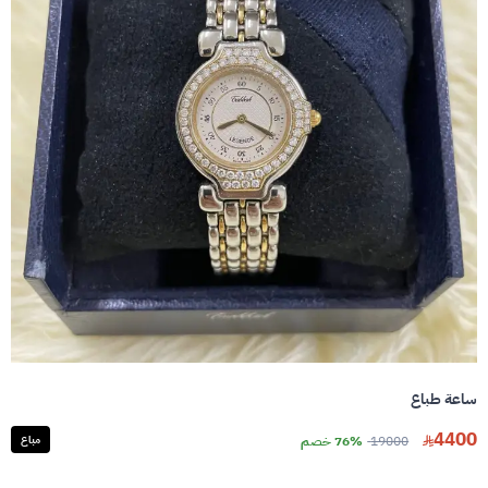
ساعة طباع
4400
19000
76% خصم
مباع