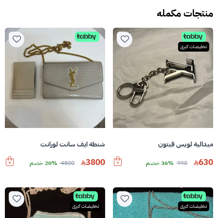
منتجات مكمله
تخفيضات كبرى
ميدالية لويس فيتون
شنطة ايف سانت لورانت
3800
630
990
36% خصم
4800
20% خصم
تخفيضات كبرى
تخفيضات كبرى