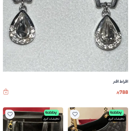
اقراط اقنر
788
تخفيضات كبرى
تخفيضات كبرى