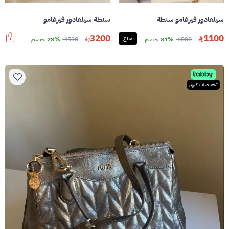
سيلفادور فيرغامو شنطة
شنطة سيلفادور فيرغامو
3200
1100
6000
81% خصم
مباع
4500
28% خصم
تخفيضات كبرى