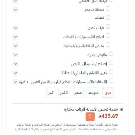
ترميم اللون الكامل
منطقة محددة
تنظيف
غراء / لاصق
اصلاح الاكسسوارات / الملحقات
مقبض الحافة/الحزام/الخطوط
مقبض جديد
إصلاح / استبدال المقبض
تغيير القماش الداخلي/البطانة
الملحقات/الكسسوارات - قطع غيار بديلة من العميل + غرزة
ميني
متوسط
صغير
X كبير
كبير
خدمة فحص الأصالة لماركات مختارة
435.67
خدمة فحص الأصالة لدينا متخصصة للمساعدة في التحقق من صحة المنتجات و أصالة الماركات
العالمية وهي مصممة لحماية العلامات التجارية من التقليد الغير المصرح به وانتهاك الملكية الفكرية
نحن نستخدم تقنيات مختلفة للتأكد من أن المنتجات التي تحمل اسم العلامة التجارية أو شعارها