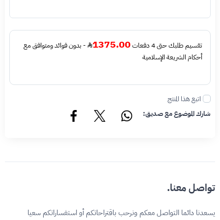
أصلية وليست مقلدة أو غير مصرح بها - نتائج الفحص قد تكون أصليه او غير اصليه او لايمكن تأكيد
أصالة القطعه وتعني غير أصليه - قبل طلب الخدمه يرجى التحقق من وجود رقم تسلسلي داخلي
في القطعه
1375.00
تقسيم طلبك حتى 4 دفعات
- بدون فوائد ومتوافق مع
أحكام الشريعة الإسلامية
اتبع هذا المنتج
شارك الموضوع مع صديق:
تواصل معنا.
يسعدنا دائما التواصل معكم ونرحب باقتراحاتكم أو استفساراتكم سعيا