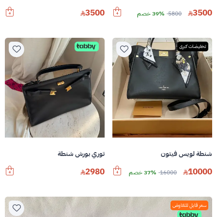
3500
3500
5800
39% خصم
تخفيضات كبرى
شنطة لويس فيتون
توري بورش شنطة
2980
10000
16000
37% خصم
سعر قابل للتفاوض