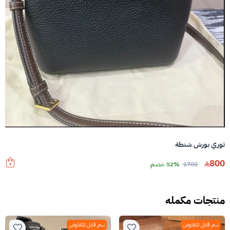
توري بورش شنطة
800
1700
52% خصم
منتجات مكمله
سعر قابل للتفاوض
سعر قابل للتفاوض