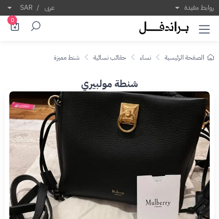
روابط مفيدة
عربى
/
SAR
0
الصفحة الرئيسية
نساء
حقائب نسائية
شنط مميزة
شنطة مولبيري