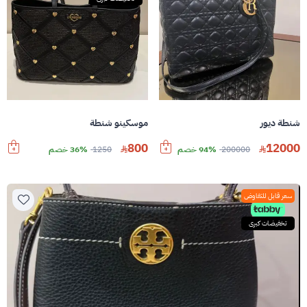
شنطة ديور
موسكينو شنطة
800
12000
200000
94% خصم
1250
36% خصم
سعر قابل للتفاوض
تخفيضات كبرى