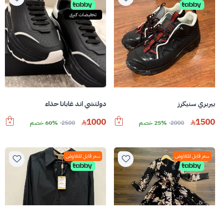
تخفيضات كبرى
بيربري سنيكرز
دولتشي اند غابانا حذاء
1000
1500
2000
25% خصم
2500
60% خصم
سعر قابل للتفاوض
سعر قابل للتفاوض