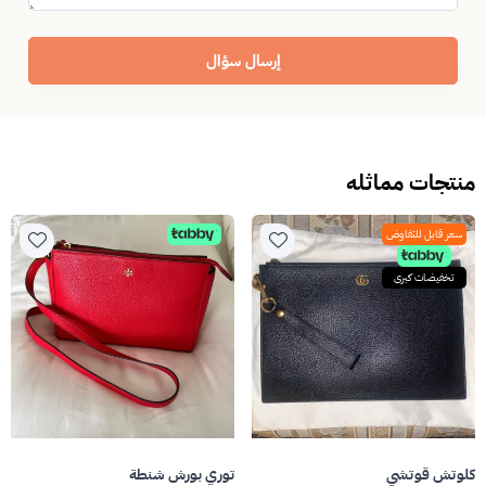
إرسال سؤال
منتجات مماثله
سعر قابل للتفاوض
تخفيضات كبرى
كلوتش قوتشي
توري بورش شنطة