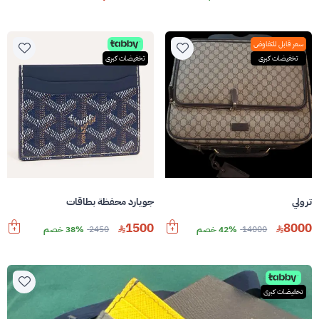
سعر قابل للتفاوض
تخفيضات كبرى
تخفيضات كبرى
ترولي
جويارد محفظة بطاقات
1500
8000
14000
42% خصم
2450
38% خصم
تخفيضات كبرى