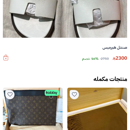
صندل هيرميس
2300
2750
16% خصم
منتجات مكمله