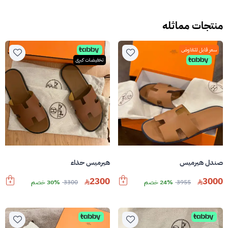
منتجات مماثله
سعر قابل للتفاوض
تخفيضات كبرى
صندل هيرميس
هيرميس حذاء
2300
3000
3955
24% خصم
3300
30% خصم