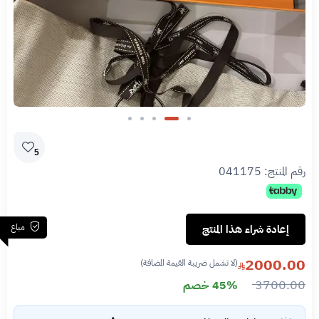
Slide 2 of 5
5
رقم المنتج:
041175
مباع
إعادة شراء هذا المنتج
2000.00
(لا تشمل ضريبة القيمة المضافة)
3700.00
45% خصم