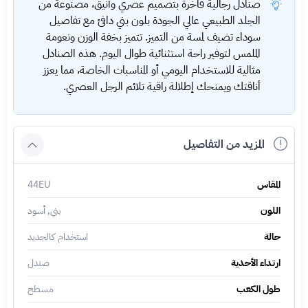
صنادل رجالية فاخرة بتصميم عصري وأنيق، مصنوعة من
الجلد الطبيعي عالي الجودة بلون بني دافئ مع تفاصيل
سوداء تضيف لمسة من التميز. تتميز بخفة الوزن ونعومة
الملمس لتوفير راحة استثنائية طوال اليوم. هذه الصنادل
مثالية للاستخدام اليومي أو المناسبات الخاصة، مما يعزز
أناقتك ويمنحك إطلالة راقية تلائم الرجل العصري.
المزيد من التفاصيل
المقاس
44EU
اللون
بني, أسود
حالة
استخدام كالجديد
ارتداء الأحذية
صندل
طول الكعب
مسطح