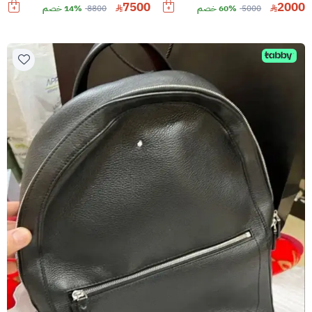
7500
2000
5000
60% خصم
8800
14% خصم