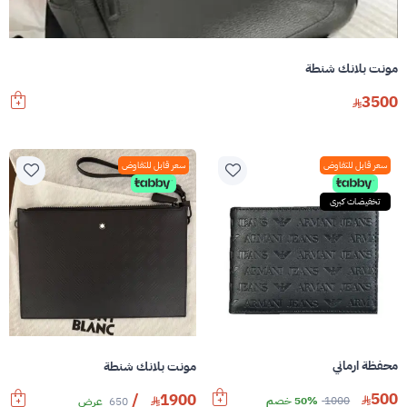
مونت بلانك شنطة
3500
سعر قابل للتفاوض
سعر قابل للتفاوض
تخفيضات كبرى
محفظة ارماني
مونت بلانك شنطة
500
/
1900
1000
50% خصم
650
عرض