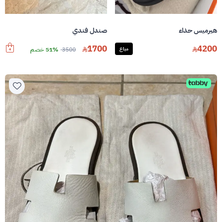
هيرميس حذاء
صندل فندي
1700
4200
مباع
3500
51% خصم