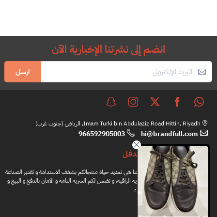
انضم إلى نشرتنا الإخبارية الآن
ارسل
Imam Turki bin Abdulaziz Road Hittin, Riyadh, الرياض (جنوب غرب)
966592905003
hi@brandfull.com
براندفل
مهمتنا هي تمديد حياة منتجاتكم بشغف الاستدامة و تقدير الصناعة
اليدويه الراقية، و نضمن لكم السريه التامة و الأمان بالدفع و البيع و
الشراء