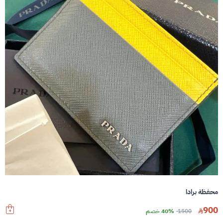
محفظة برادا
900
1500
40% خصم