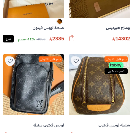
وشاح هيرميس
شنطة لويس فيتون
2385
14302
4050
41% خصم
مباع
سعر قابل للتفاوض
سعر قابل للتفاوض
تخفيضات كبرى
شنطة لويس فيتون
لويس فيتون شنطة