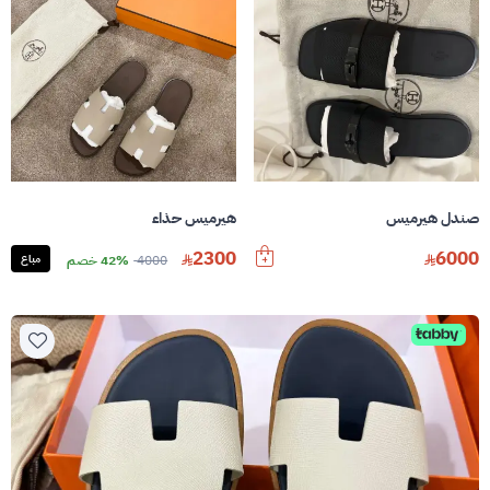
صندل هيرميس
هيرميس حذاء
2300
6000
4000
42% خصم
مباع