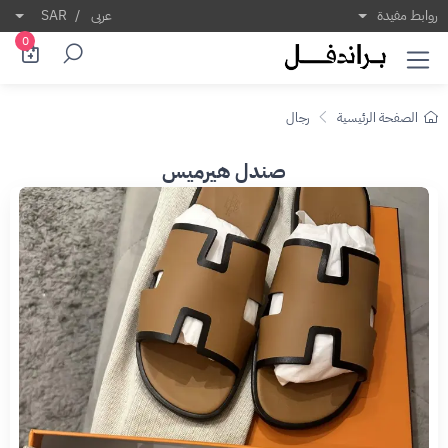
روابط مفيدة
عربى
/
SAR
0
الصفحة الرئيسية
رجال
صندل هيرميس