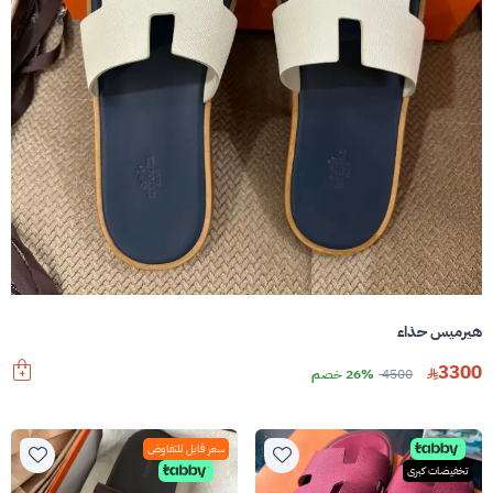
هيرميس حذاء
3300
4500
26% خصم
سعر قابل للتفاوض
تخفيضات كبرى