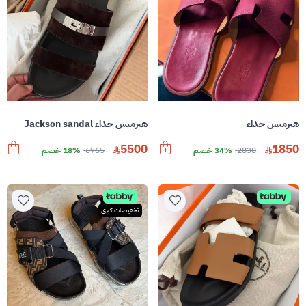
هيرميس حذاء
هيرميس حذاء Jackson sandal
5500
1850
2830
34% خصم
6765
18% خصم
تخفيضات كبرى