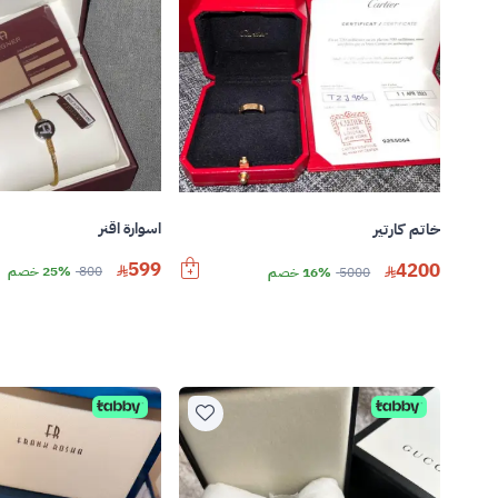
اسوارة اقنر
خاتم كارتير
599
4200
800
25% خصم
5000
16% خصم