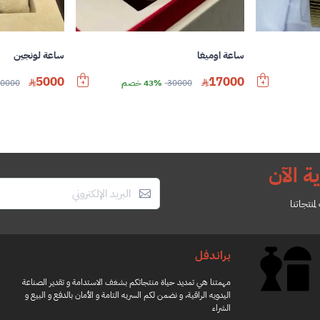
ساعة اوميغا
ساعة لونجين
5000
17000
30000
43% خصم
0000
ة الآن
منتجاتنا
براندفل
اسوارة كارتير
سلسال امبوريو ارماني
مهمتنا هي تمديد حياة منتجاتكم بشغف الاستدامة و تقدير الصناعة
0
450.00
15100.0
800.00
43% خصم
اليدويه الراقية، و نضمن لكم السريه التامة و الأمان بالدفع و البيع و
24300.0
37% خصم
الشراء