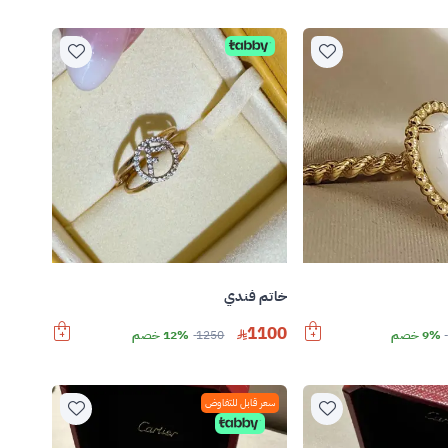
خاتم فندي
1100
9% خصم
1250
12% خصم
سعر قابل للتفاوض