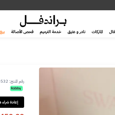
ال
الماركات
نادر و عتيق
خدمة الترميم
فحص الأصالة
بيع 
رقم المنتج:
8532
إعادة شراء هذ