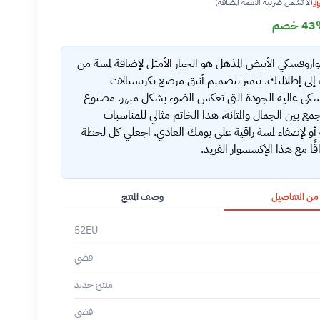
(لا تشمل ضريبة القيمة المضافة)
4 خصم
اروفسكي الأبيض المذهل هو الخيار الأمثل لإضافة لمسة من
إلى إطلالتك. يتميز بتصميم أنيق مرصع بكريستالات
كي عالية الجودة التي تعكس الضوء بشكل مبهر. مصنوع
مع بين الجمال والمتانة، هذا الخاتم مثالي للمناسبات
أو لإضفاء لمسة راقية على يومك العادي. اجعلي كل لحظة
اقًا مع هذا الإكسسوار الفريد.
 من التفاصيل
وصف المنتج
52EU
فضي
منتج جديد
فضي