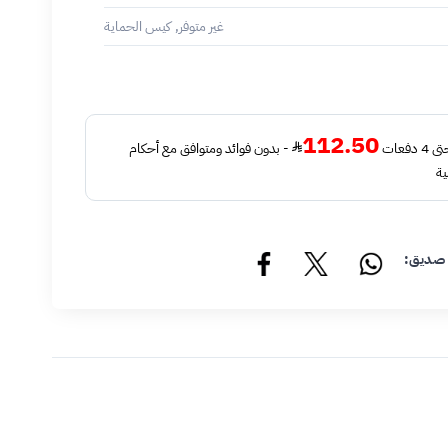
غير متوفر, كيس الحماية
112.50
فعات
- بدون فوائد ومتوافق مع أحكام
ية
 صديق: