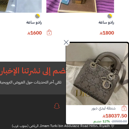
رادو ساعة
رادو ساعة
1600
1800
انضم إلى نشرتنا الإخباري
تلقي آخر التحديثات حول العروض الترويجية ل
شنطة ليدي ديور
ساعة كارتير
0
28000.00
18037.50
20500.00
12% خصم
29000.00
3% خصم
0
Imam Turki bin Abdulaziz Road Hittin, Riyadh, الرياض (جنوب غرب)
Slide 3 of 