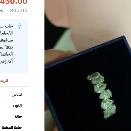
450.00
800.00
3%
خاتم سو
الفخامة 
سواروفس
بدقة ليج
الخاصة 
أكثر إشر
المزيد
المقاس
اللون
حالة
خامة القطعة