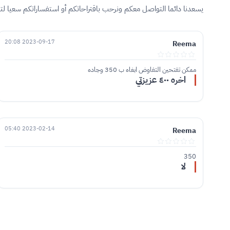
يسعدنا دائما التواصل معكم ونرحب باقتراحاتكم أو استفساراتكم سعيا ل
2023-09-17 20:08
Reema
ممكن تفتحين التفاوض ابغاه ب 350 وجاده
اخره ٤٠٠ عزيزتي
2023-02-14 05:40
Reema
350
لا