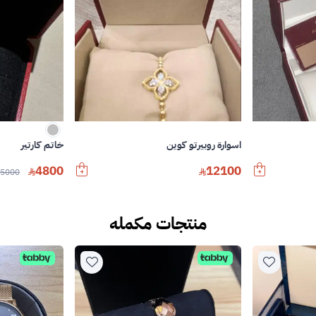
اسوارة روبيرتو كوين
خاتم كارتير
4800
12100
5000
منتجات مكمله