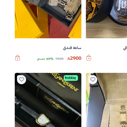
ي
ساعة فندي
2900
9500
69% خصم