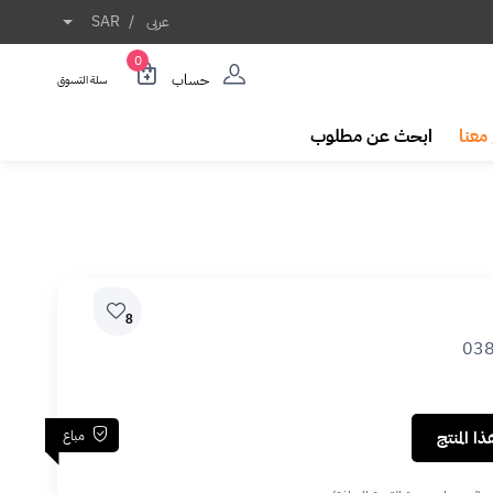
عربى
/
SAR
0
حساب
سلة التسوق
معنا
ابحث عن مطلوب
8
03
مباع
ا المنتج