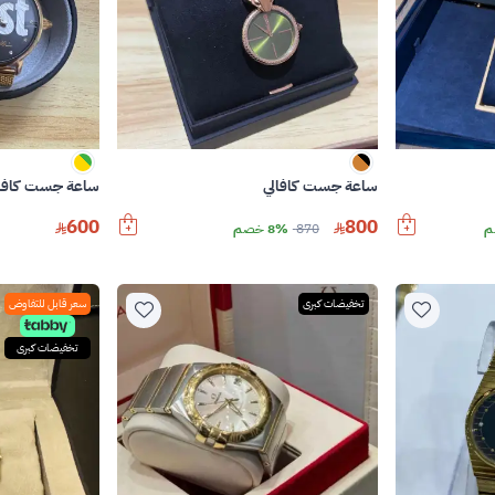
ساعة جست كافالي
ساعة جست كافال
600
800
870
8% خصم
تخفيضات كبرى
سعر قابل للتفاوض
تخفيضات كبرى