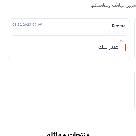
تسهيل مهامكم ومعاملاتكم.
2023-09-09 06:51
Reema
350
اعتذر منك
منتجات مماثله