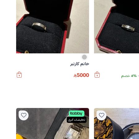
خاتم كارتير
5000
4% خصم
تخفيضات كبرى