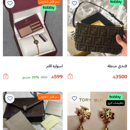
سعر قابل للتفاوض
فندي شنطة
اسوارة اقنر
599
3500
800
25% خصم
سعر قابل للتفاوض
تخفيضات كبرى