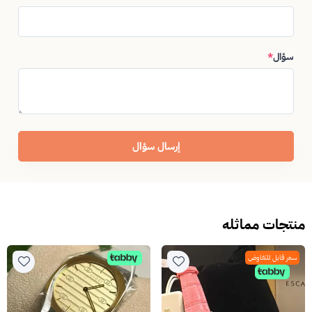
سؤال
*
إرسال سؤال
منتجات مماثله
سعر قابل للتفاوض