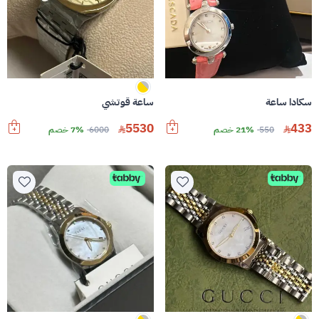
سكادا ساعة
ساعة قوتشي
5530
433
550
21% خصم
6000
7% خصم