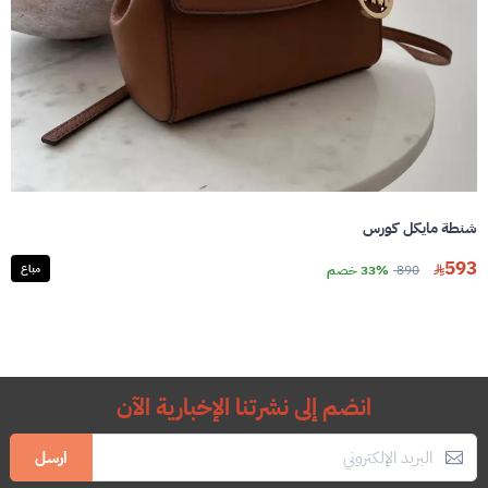
شنطة مايكل كورس
593
890
33% خصم
مباع
انضم إلى نشرتنا الإخبارية الآن
ارسل