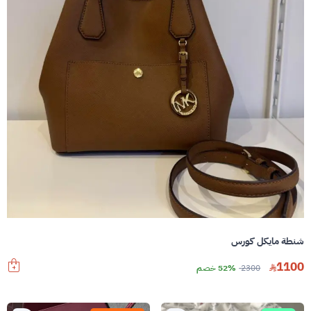
شنطة مايكل كورس
1100
2300
52% خصم