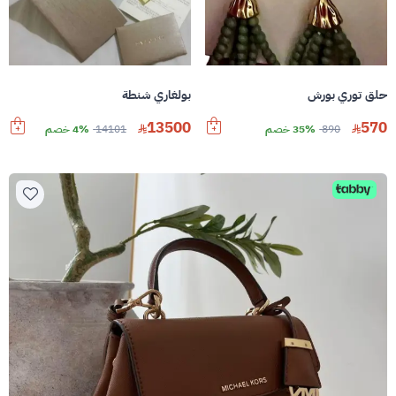
حلق توري بورش
بولغاري شنطة
13500
570
890
35% خصم
14101
4% خصم