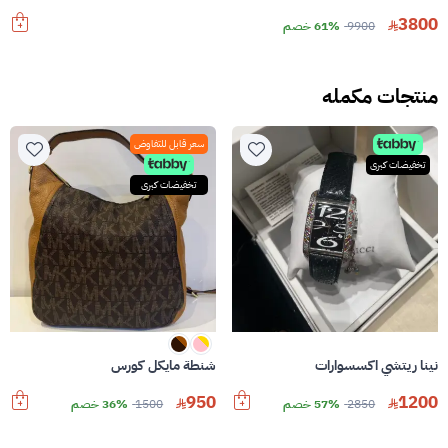
3800
9900
61% خصم
منتجات مكمله
سعر قابل للتفاوض
تخفيضات كبرى
تخفيضات كبرى
نينا ريتشي اكسسوارات
شنطة مايكل كورس
950
1200
2850
57% خصم
1500
36% خصم