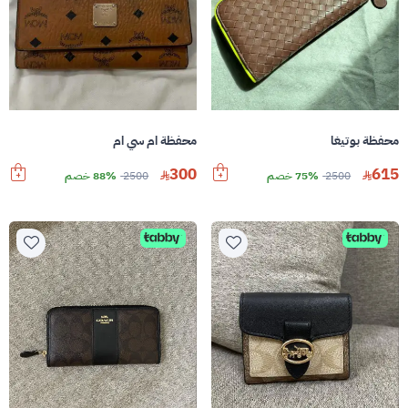
محفظة بوتيغا
محفظة ام سي ام
300
615
2500
75% خصم
2500
88% خصم