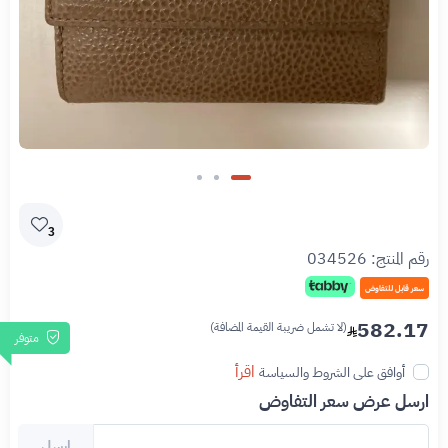
3
رقم المنتج:
034526
سعر قابل للتفاوض
582.17
(لا تشمل ضريبة القيمة المضافة)
متوفر
اقرأ
أوافق على الشروط والسياسة
ارسل عرض سعر التفاوض
ارسل