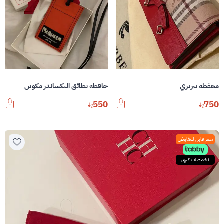
محفظة بيربري
حافظة بطائق اليكساندر مكوين
550
750
سعر قابل للتفاوض
تخفيضات كبرى