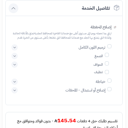
تفاصيل الخدمة
إصلاح المحفظة
ارتقِ بما تحمله يوميا إلى مستوى أعلى مع خدماتنا الفاخرة للمحافظ الجلديةتمتع بالأناقة الخالدة
والمتانة التي يتمتع بها الجلد مع خدماتنا للمحافظ التي ننفذها بأعلى مستوى من الخبرة نقدم
مجموعة من الخيارات لتناسب أسلوبك واحتياجاتك الفريدة، حوّل ما تحمله يوميا إلى قطعة مميزة
مع خدمة المحافظ الجلدية المصممة خصيصًا لك نحن متخصصون في صناعة محافظ جلدية
ترميم اللون الكامل
مصممة بشكل رائع ومصنوعة يدويًا وفقًا لتفضيلاتك الفريدة
الصمغ
الحواف
تنظيف
خياطة
إصلاح أو استبدال - الملحقات
145.54
تقسيم طلبك حتى 4 دفعات
- بدون فوائد ومتوافق مع
أحكام الشريعة الإسلامية