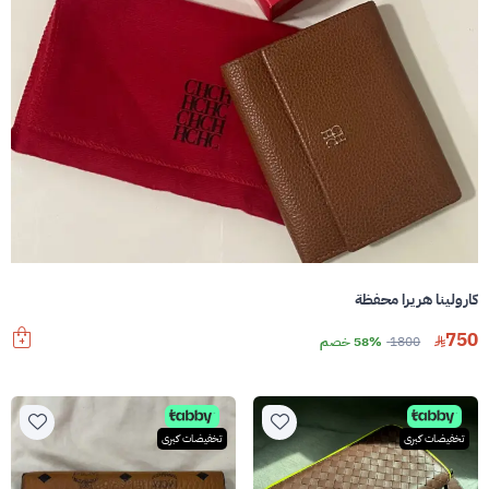
كارولينا هريرا محفظة
750
1800
58% خصم
تخفيضات كبرى
تخفيضات كبرى