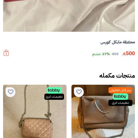
محفظة مايكل كورس
500
800
37% خصم
منتجات مكمله
سعر قابل للتفاوض
تخفيضات كبرى
تخفيضات كبرى