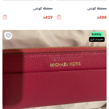
محفظة كوتش
محفظة كوتش
419
488
تخفيضات كبرى