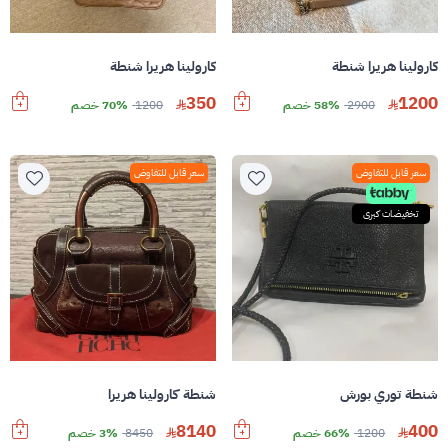
كارولينا هريرا شنطة
كارولينا هريرا شنطة
350
1200
2900
58% خصم
1200
70% خصم
سعر قابل للتفاوض
سعر قابل للتفاوض
تخفيضات كبرى
شنطة توري بورش
شنطة كارولينا هريرا
8140
400
1200
66% خصم
8450
3% خصم