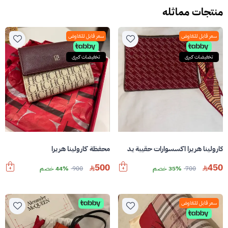
منتجات مماثله
سعر قابل للتفاوض
سعر قابل للتفاوض
تخفيضات كبرى
تخفيضات كبرى
كارولينا هريرا اكسسوارات حقيبة يد
محفظة كارولينا هريرا
500
450
700
35% خصم
900
44% خصم
سعر قابل للتفاوض