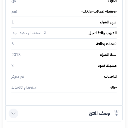
اللون
بيج
محفظة عملات معدنية
نعم
شهر الشراء
1
العيوب والتفاصيل
اثار استعمال خفيف جدا
فتحات بطاقة
6
سنة الشراء
2018
مشبك نقود
لا
الملحقات
غير متوفر
حالة
استخدام كالجديد
وصف المنتج