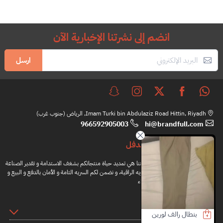
انضم إلى نشرتنا الإخبارية الآن
ارسل
Imam Turki bin Abdulaziz Road Hittin, Riyadh, الرياض (جنوب غرب)
966592905003
hi@brandfull.com
براندفل
مهمتنا هي تمديد حياة منتجاتكم بشغف الاستدامة و تقدير الصناعة
اليدويه الراقية، و نضمن لكم السريه التامة و الأمان بالدفع و البيع و
الشراء
المعلومات
محفظة بيربري
كلتش لويس فيتون
شنطة بيربري