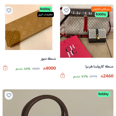
سعر قابل للتفاوض
تخفيضات كبرى
شنطة ديور
شنطة كارولينا هريرا
4000
6000
33% خصم
2460
2975
17% خصم