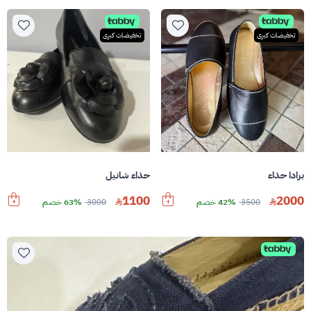
تخفيضات كبرى
تخفيضات كبرى
برادا حذاء
حذاء شانيل
1100
2000
3500
42% خصم
3000
63% خصم