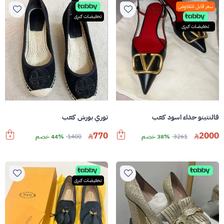
سعر قابل للتفاوض
تخفيضات كبرى
تخفيضات كبرى
فالنتينو حذاء اسود كعب
توري بورش كعب
770
2000
3261
38% خصم
1400
44% خصم
تخفيضات كبرى