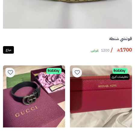
قوتشي شنطة
/
1700
1200
عرض
مباع
تخفيضات كبرى