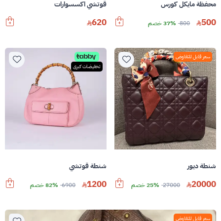
محفظة مايكل كورس
قوتشي اكسسوارات
620
500
800
37% خصم
سعر قابل للتفاوض
تخفيضات كبرى
شنطة ديور
شنطة قوتشي
1200
20000
27000
25% خصم
6900
82% خصم
سعر قابل للتفاوض