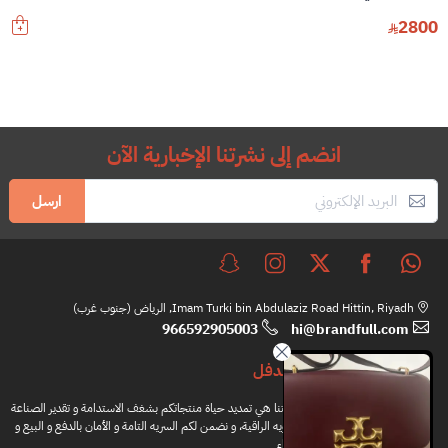
2800
انضم إلى نشرتنا الإخبارية الآن
ارسل
Imam Turki bin Abdulaziz Road Hittin, Riyadh, الرياض (جنوب غرب)
966592905003
hi@brandfull.com
براندفل
مهمتنا هي تمديد حياة منتجاتكم بشغف الاستدامة و تقدير الصناعة
اليدويه الراقية، و نضمن لكم السريه التامة و الأمان بالدفع و البيع و
الشراء