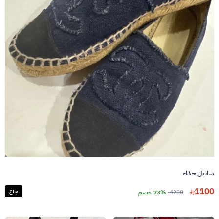
شانيل حذاء
1100
4200
73% خصم
مباع