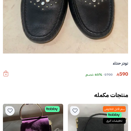
تودز حذاء
590
1700
65% خصم
منتجات مكمله
سعر قابل للتفاوض
تخفيضات كبرى