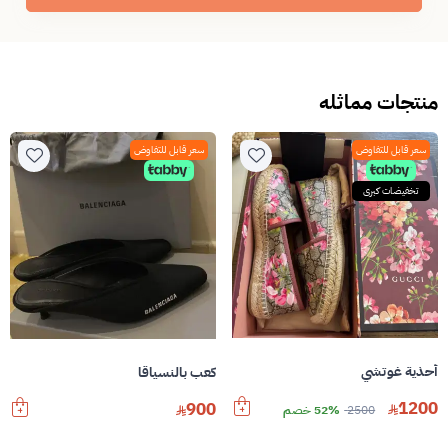
منتجات مماثله
سعر قابل للتفاوض
سعر قابل للتفاوض
تخفيضات كبرى
أحذية غوتشي
كعب بالنسياقا
1200
900
2500
52% خصم