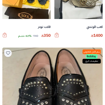
كعب قوتشي
فلات تودز
350
1400
940
62% خصم
سعر قابل للتفاوض
تخفيضات كبرى