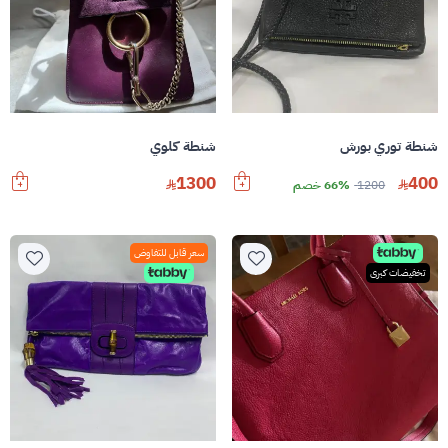
شنطة توري بورش
شنطة كلوي
1300
400
1200
66% خصم
سعر قابل للتفاوض
تخفيضات كبرى