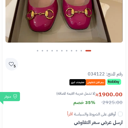
5
رقم المنتج:
034122
سعر قابل للتفاوض
تخفيضات كبرى
1900.00
(لا تشمل ضريبة القيمة المضافة)
متوفر
2925.00
35% خصم
اقرأ
أوافق على الشروط والسياسة
ارسل عرض سعر التفاوض