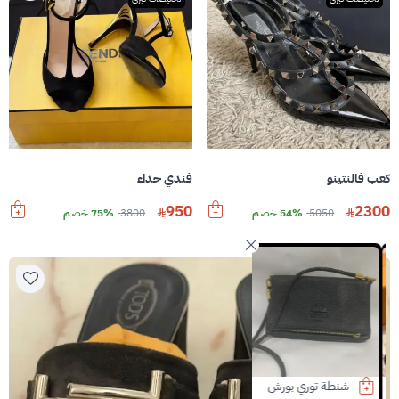
فندي حذاء
كعب فالنتينو
950
2300
3800
75% خصم
5050
54% خصم
سعر قابل للتفاوض
شنطة توري بورش
شنطة شانيل
شنطة شانيل