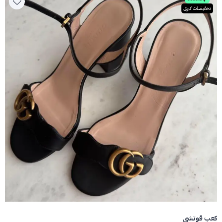
تخفيضات كبرى
كعب قوتشي