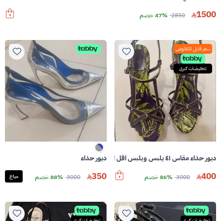
1500
2850
47% خصم
سعر قابل للتفاوض
تخفيضات كبرى
ديور حذاء مقاس ٤١ يلبس ويلبس اقل ايضا
ديور حذاء
350
400
3000
86% خصم
3000
88% خصم
مباع
تخفيضات كبرى
تخفيضات كبرى