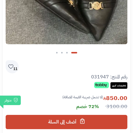
11
رقم المنتج:
031947
تخفيضات كبرى
850.00
(لا تشمل ضريبة القيمة المضافة)
متوفر
3100.00
72% خصم
أضف إلى السلة