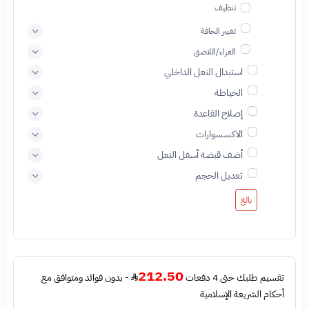
تنظيف
تغيير الحافة
الغراء/اللاصق
استبدال النعل الداخلي
الخياطة
إصلاح القاعدة
الاكسسوارات
أضف قبضة أسفل النعل
تعديل الحجم
بالغ
212.50
تقسيم طلبك حتى 4 دفعات
- بدون فوائد ومتوافق مع
أحكام الشريعة الإسلامية