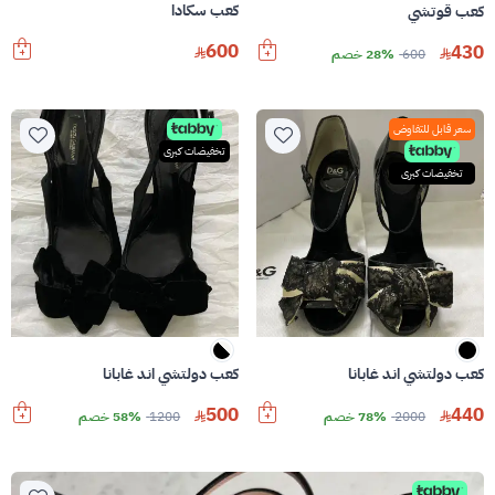
كعب سكادا
كعب قوتشي
600
430
600
28% خصم
سعر قابل للتفاوض
تخفيضات كبرى
تخفيضات كبرى
كعب دولتشي اند غابانا
كعب دولتشي اند غابانا
500
440
2000
78% خصم
1200
58% خصم