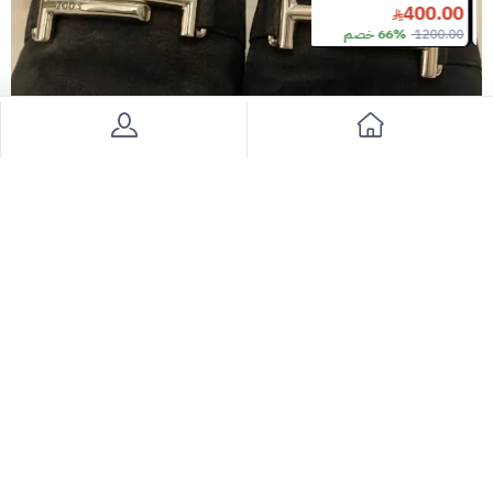
19000.00
11500.00
400.00
1200.00
66% خصم
14500.00
20% خصم
30000.00
36% خصم
كعب تودز
600
منتجات مكمله